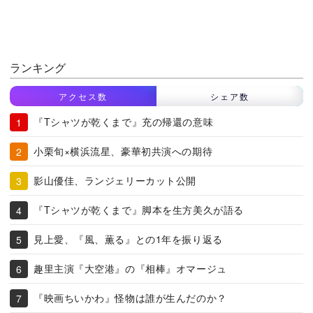
ランキング
アクセス数
シェア数
『Tシャツが乾くまで』充の帰還の意味
小栗旬×横浜流星、豪華初共演への期待
影山優佳、ランジェリーカット公開
『Tシャツが乾くまで』脚本を生方美久が語る
見上愛、『風、薫る』との1年を振り返る
趣里主演『大空港』の『相棒』オマージュ
『映画ちいかわ』怪物は誰が生んだのか？