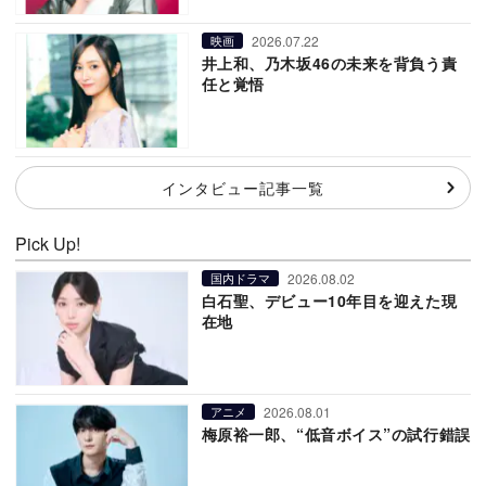
2026.07.22
映画
井上和、乃木坂46の未来を背負う責
任と覚悟
インタビュー記事一覧
Pick Up!
2026.08.02
国内ドラマ
白石聖、デビュー10年目を迎えた現
在地
2026.08.01
アニメ
梅原裕一郎、“低音ボイス”の試行錯誤