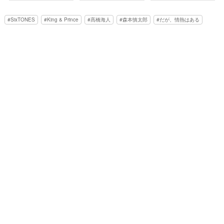
SixTONES
King & Prince
髙橋海人
森本慎太郎
だが、情熱はある