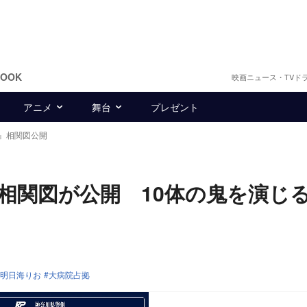
BOOK
映画ニュース・TVド
アニメ
舞台
プレゼント
』相関図公開
相関図が公開 10体の鬼を演じ
明日海りお
大病院占拠