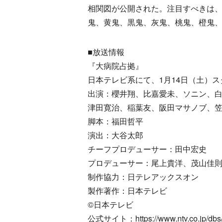
相関図が公開された。注目すべきは、
鬼、黄鬼、黒鬼、灰鬼、桃鬼、橙鬼
■放送情報
『大病院占拠』
日本テレビ系にて、1月14日（土）スタ
出演：櫻井翔、比嘉愛未、ソニン、
津田寛治、稲葉友、阪田マサノブ、
脚本：福田哲平
演出：大谷太郎
チーフプロデューサー：田中宏史
プロデューサー：尾上貴洋、茂山佳
制作協力：日テレアックスオン
製作著作：日本テレビ
©︎日本テレビ
公式サイト：https://www.ntv.co.jp/dbs