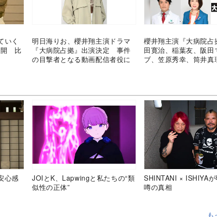
ていく
明日海りお、櫻井翔主演ドラマ
櫻井翔主演『大病院占
公開 比
『大病院占拠』出演決定 事件
田寛治、稲葉友、阪田
の目撃者となる動画配信者役に
ブ、笠原秀幸、筒井真
安心感
JOIとK、Lapwingと私たちの“類
SHINTANI × ISHIY
似性の正体”
噂の真相
も