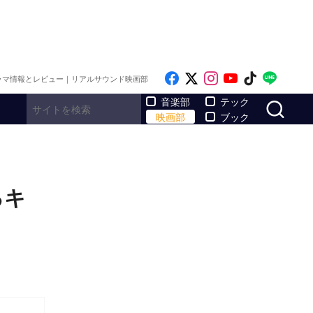
Like on Facebook
Follow on x
Follow on Inst
Follow on Y
Follow on
Follo
ラマ情報とレビュー｜リアルサウンド映画部
サ
音楽部
テック
映画部
ブック
るキ