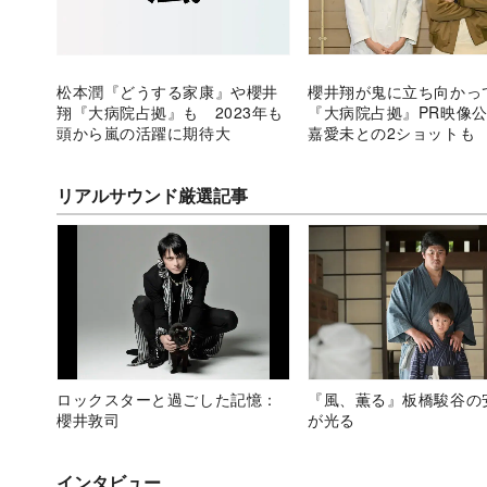
松本潤『どうする家康』や櫻井
櫻井翔が鬼に立ち向かっ
翔『大病院占拠』も 2023年も
『大病院占拠』PR映像
頭から嵐の活躍に期待大
嘉愛未との2ショットも
リアルサウンド厳選記事
ロックスターと過ごした記憶：
『風、薫る』板橋駿谷の
櫻井敦司
が光る
インタビュー