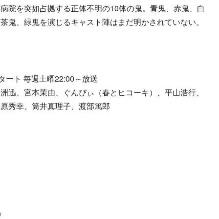
病院を突如占拠する正体不明の10体の鬼。青鬼、赤鬼、白
、茶鬼、緑鬼を演じるキャスト陣はまだ明かされていない。
ート 毎週土曜22:00～放送
白洲迅、宮本茉由、ぐんぴぃ（春とヒコーキ）、平山浩行、
笠原秀幸、筒井真理子、渡部篤郎
則
/