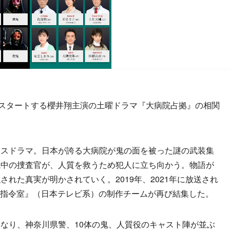
スタートする櫻井翔主演の土曜ドラマ『大病院占拠』の相関
スドラマ。日本が誇る大病院が鬼の面を被った謎の武装集
職中の捜査官が、人質を救うため犯人に立ち向かう。物語が
れた真実が明かされていく。2019年、2021年に放送され
緊急指令室』（日本テレビ系）の制作チームが再び結集した。
なり、神奈川県警、10体の鬼、人質役のキャスト陣が並ぶ