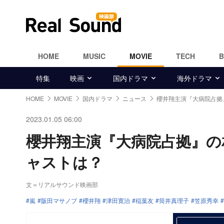
HOME
MUSIC
MOVIE
TECH
特集
映画
国内ドラマ
海外ドラマ
HOME
MOVIE
国内ドラマ
ニュース
櫻井翔主演『大病院占拠
2023.01.05 06:00
櫻井翔主演『大病院占拠』の
ャストは？
文＝リアルサウンド映画部
嵐
阪田マサノブ
櫻井翔
津田寛治
稲葉友
筒井真理子
笠原秀幸