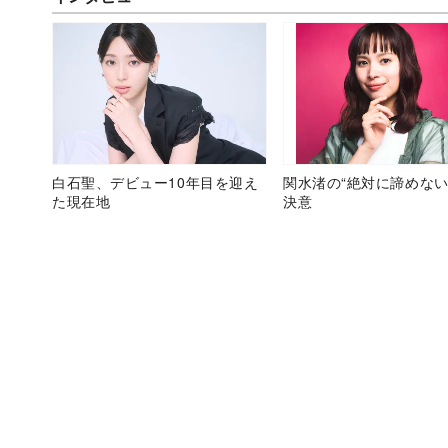
白石聖、デビュー10年目を迎え
関水渚の“絶対に諦めない
た現在地
決意