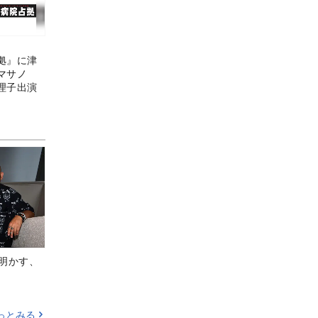
拠』に津
マサノ
理子出演
Aが明かす、
っとみる