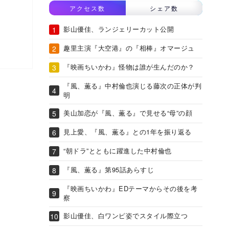
アクセス数
シェア数
影山優佳、ランジェリーカット公開
趣里主演『大空港』の『相棒』オマージュ
『映画ちいかわ』怪物は誰が生んだのか？
『風、薫る』中村倫也演じる藤次の正体が判
明
美山加恋が『風、薫る』で見せる“母”の顔
見上愛、『風、薫る』との1年を振り返る
“朝ドラ”とともに躍進した中村倫也
『風、薫る』第95話あらすじ
『映画ちいかわ』EDテーマからその後を考
察
影山優佳、白ワンピ姿でスタイル際立つ