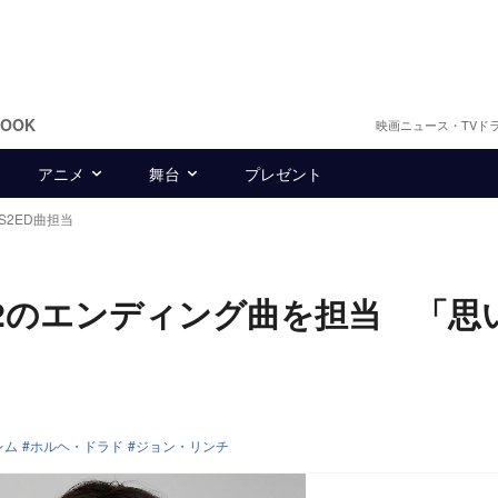
BOOK
映画ニュース・TVド
アニメ
舞台
プレゼント
S2ED曲担当
』S2のエンディング曲を担当 「思
レム
ホルヘ・ドラド
ジョン・リンチ