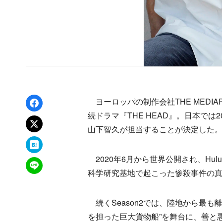
Facebookでシェア
ヨーロッパの制作会社THE MEDIA
続ドラマ『THE HEAD』。日本では
xでポスト
山下智久が担当することが決定した
はてなブックマーク
2020年6月から世界公開され、Hul
LINEで送る
科学研究基地で起こった惨殺事件の
続くSeason2では、陸地から最
を担った巨大貨物船”を舞台に、善と