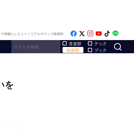
Like on Facebook
Follow on x
Follow on Inst
Follow on Y
Follow on
Follo
ラマ情報とレビュー｜リアルサウンド映画部
サ
音楽部
テック
映画部
ブック
いを