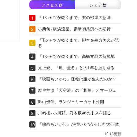
アクセス数
シェア数
『Tシャツが乾くまで』充の帰還の意味
小栗旬×横浜流星、豪華初共演への期待
『Tシャツが乾くまで』脚本を生方美久が語
る
『Tシャツが乾くまで』高橋文哉の新境地
見上愛、『風、薫る』との1年を振り返る
『映画ちいかわ』怪物は誰が生んだのか？
趣里主演『大空港』の『相棒』オマージュ
影山優佳、ランジェリーカット公開
川﨑桜×小川彩、乃木坂46の未来を語る
『映画ちいかわ』が描いた“恐ろしさ”の正体
19:13更新