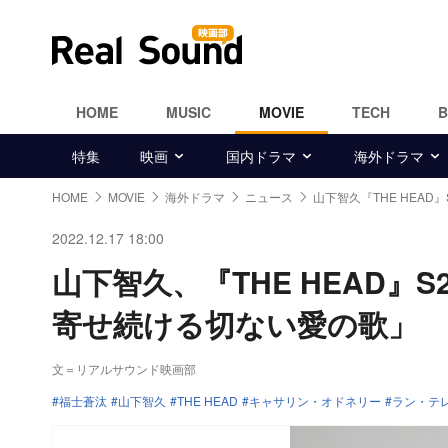
HOME
MUSIC
MOVIE
TECH
特集
映画
国内ドラマ
海外ドラマ
HOME
MOVIE
海外ドラマ
ニュース
山下智久『THE HEAD』
2022.12.17 18:00
山下智久、『THE HEAD
寄せ続ける切ない愛の歌」
文＝リアルサウンド映画部
福士蒼汰
山下智久
THE HEAD
キャサリン・オドネリー
ラン・テ