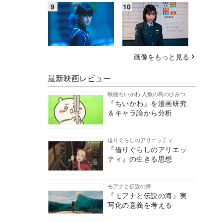
画像をもっと見る
最新映画レビュー
映画ちいかわ 人魚の島のひみつ
『ちいかわ』を漫画研究
＆キャラ論から分析
借りぐらしのアリエッティ
『借りぐらしのアリエッ
ティ』の生きる思想
モアナと伝説の海
『モアナと伝説の海』実
写化の意義を考える