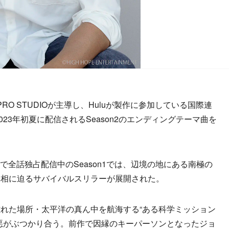
PRO STUDIOが主導し、Huluが製作に参加している国際連
2023年初夏に配信されるSeason2のエンディングテーマ曲を
。
uで全話独占配信中のSeason1では、辺境の地にある南極の
真相に迫るサバイバルスリラーが展開された。
も離れた場所・太平洋の真ん中を航海する“ある科学ミッション
悪がぶつかり合う。前作で因縁のキーパーソンとなったジョ