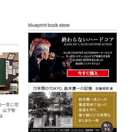
blueprint book store
の一言に尽
、山下智
結