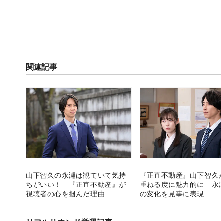
関連記事
山下智久の永瀬は観ていて気持
『正直不動産』山下智久
ちがいい！ 『正直不動産』が
重ねる度に魅力的に 永
視聴者の心を掴んだ理由
の変化を見事に表現