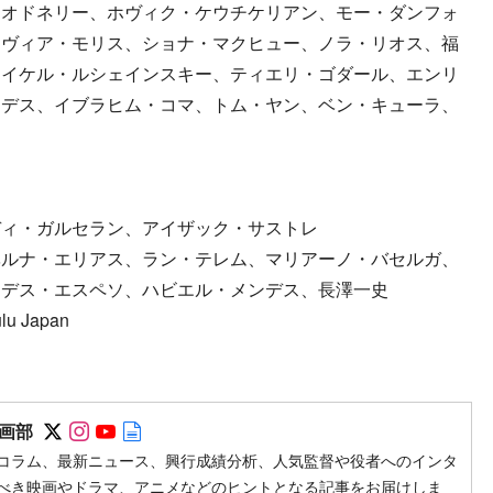
・オドネリー、ホヴィク・ケウチケリアン、モー・ダンフォ
リヴィア・モリス、ショナ・マクヒュー、ノラ・リオス、福
マイケル・ルシェインスキー、ティエリ・ゴダール、エンリ
ンデス、イブラヒム・コマ、トム・ヤン、ベン・キューラ、
ディ・ガルセラン、アイザック・サストレ
ベルナ・エリアス、ラン・テレム、マリアーノ・バセルガ、
ンデス・エスペソ、ハビエル・メンデス、長澤一史
u Japan
Follow on SNS
Follow on SNS
Follow on SNS
Author web site
画部
コラム、最新ニュース、興行成績分析、人気監督や役者へのインタ
べき映画やドラマ、アニメなどのヒントとなる記事をお届けしま