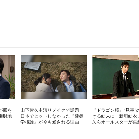
が回を
山下智久主演リメイクで話題
『ドラゴン桜』“見事”
瀬財地
日本でヒットしなかった『建築
きる結末に 新垣結衣
学概論』が今も愛される理由
久らオールスターが集