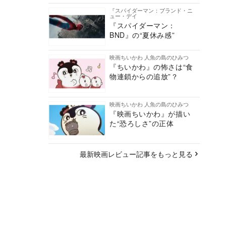
『スパイダーマン：ブランド・ニ
ュー・デイ
『スパイダーマン：
BND』の“夏休み感”
映画ちいかわ 人魚の島のひみつ
『ちいかわ』の怖さは“食
物連鎖からの追放”？
映画ちいかわ 人魚の島のひみつ
『映画ちいかわ』が描い
た“恐ろしさ”の正体
最新映画レビュー記事をもっと見る