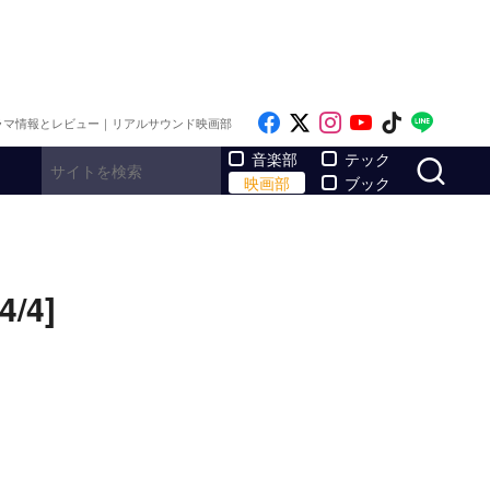
Like on Facebook
Follow on x
Follow on Inst
Follow on Y
Follow on
Follo
ラマ情報とレビュー｜リアルサウンド映画部
サ
音楽部
テック
映画部
ブック
4]