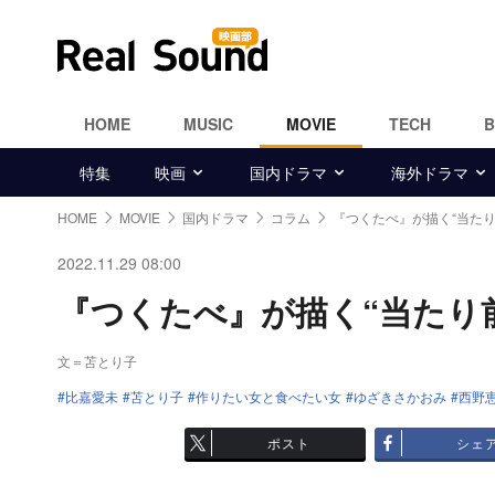
HOME
MUSIC
MOVIE
TECH
特集
映画
国内ドラマ
海外ドラマ
HOME
MOVIE
国内ドラマ
コラム
『つくたべ』が描く“当たり
2022.11.29 08:00
『つくたべ』が描く“当たり前”
文＝苫とり子
比嘉愛未
苫とり子
作りたい女と食べたい女
ゆざきさかおみ
西野
ポスト
シェ