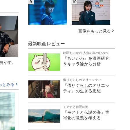
画像をもっと見る
最新映画レビュー
映画ちいかわ 人魚の島のひみつ
『ちいかわ』を漫画研究
Aが明かす、
＆キャラ論から分析
借りぐらしのアリエッティ
っとみる
『借りぐらしのアリエッ
ティ』の生きる思想
モアナと伝説の海
『モアナと伝説の海』実
写化の意義を考える