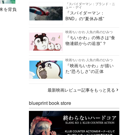
『スパイダーマン：ブランド・ニ
ュー・デイ
未来を背負
『スパイダーマン：
BND』の“夏休み感”
映画ちいかわ 人魚の島のひみつ
『ちいかわ』の怖さは“食
物連鎖からの追放”？
映画ちいかわ 人魚の島のひみつ
『映画ちいかわ』が描い
た“恐ろしさ”の正体
最新映画レビュー記事をもっと見る
blueprint book store