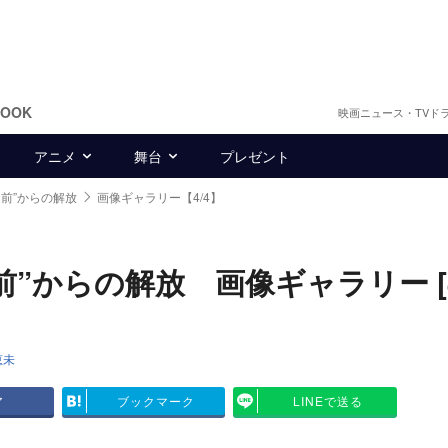
BOOK
映画ニュース・TVド
アニメ
舞台
プレゼント
前”からの解放
画像ギャラリー【4/4】
からの解放 画像ギャラリー [4/
恵未
ア
ブックマーク
LINEで送る