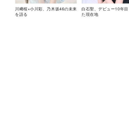
川﨑桜×小川彩、乃木坂46の未来
白石聖、デビュー10年
を語る
た現在地