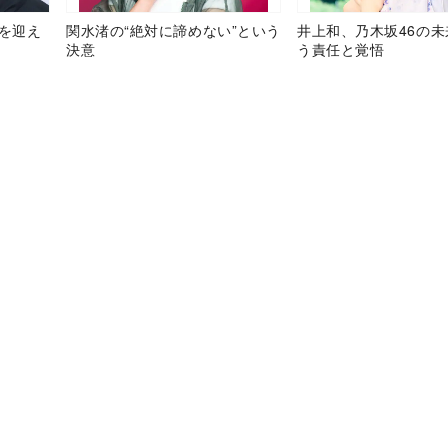
目を迎え
関水渚の“絶対に諦めない”という
井上和、乃木坂46の
決意
う責任と覚悟