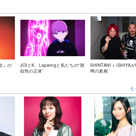
女』の
JOIとK、Lapwingと私たちの“類
SHINTANI × ISHIY
似性の正体”
噂の真相
も