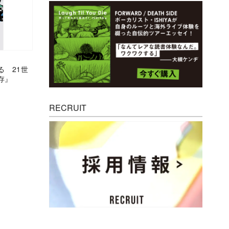
る 21世
存』
RECRUIT