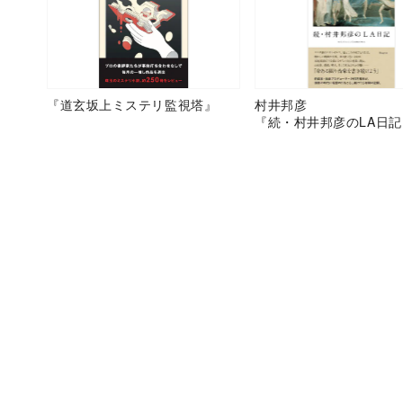
『道玄坂上ミステリ監視塔』
村井邦彦
『続・村井邦彦のLA日記