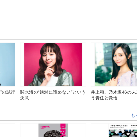
”の試行
関水渚の“絶対に諦めない”という
井上和、乃木坂46の
決意
う責任と覚悟
も