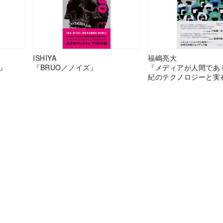
ISHIYA
福嶋亮大
』
『BRUO／ノイズ』
『メディアが人間であ
紀のテクノロジーと実