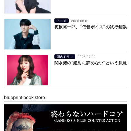
2026.08.01
アニメ
梅原裕一郎、“低音ボイス”の試行錯誤
2026.07.29
国内ドラマ
関水渚の“絶対に諦めない”という決意
blueprint book store