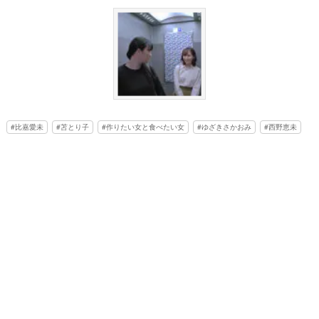
比嘉愛未
苫とり子
作りたい女と食べたい女
ゆざきさかおみ
西野恵未