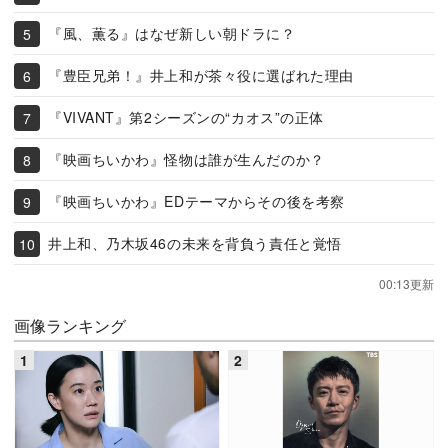
『風、薫る』はなぜ新しい朝ドラに？
『豊臣兄弟！』井上和が茶々役に選ばれた理由
『VIVANT』第2シーズンの“カオス”の正体
『映画ちいかわ』怪物は誰が生んだのか？
『映画ちいかわ』EDテーマからその後を考察
井上和、乃木坂46の未来を背負う責任と覚悟
00:13更新
画像ランキング