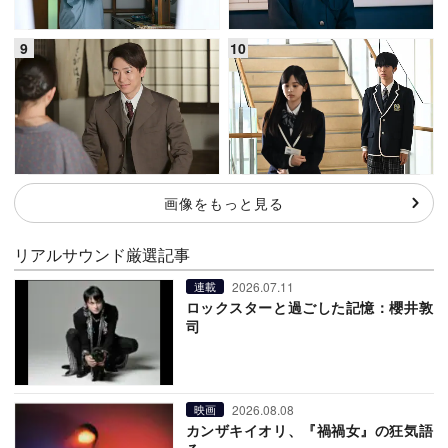
画像をもっと見る
リアルサウンド厳選記事
2026.07.11
連載
ロックスターと過ごした記憶：櫻井敦
司
2026.08.08
映画
カンザキイオリ、『禍禍女』の狂気語