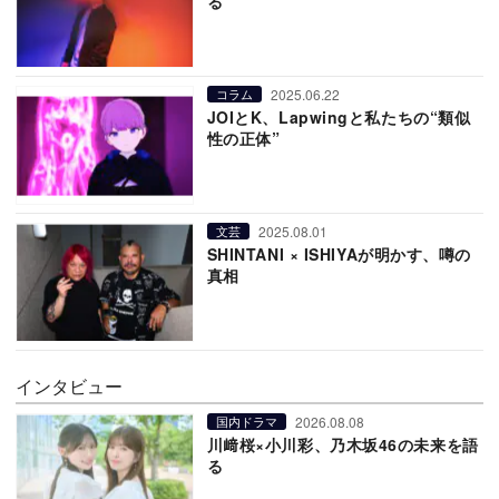
る
2025.06.22
コラム
JOIとK、Lapwingと私たちの“類似
性の正体”
2025.08.01
文芸
SHINTANI × ISHIYAが明かす、噂の
真相
インタビュー
2026.08.08
国内ドラマ
川﨑桜×小川彩、乃木坂46の未来を語
る