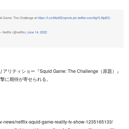
uid Game: The Challenge at
https://t.co/MaXfZnqmvb
pic.twitter.com/6gYLXlplDC
 Netflix (@netflix)
June 14, 2022
ショー『Squid Game: The Challenge（原題）』
進撃に期待が寄せられる。
tv-news/netflix-squid-game-reality-tv-show-1235165133/