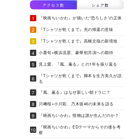
アクセス数
シェア数
『映画ちいかわ』が描いた“恐ろしさ”の正体
『Tシャツが乾くまで』充の帰還の意味
『Tシャツが乾くまで』高橋文哉の新境地
小栗旬×横浜流星、豪華初共演への期待
見上愛、『風、薫る』との1年を振り返る
『Tシャツが乾くまで』脚本を生方美久が語
る
『風、薫る』はなぜ新しい朝ドラに？
川﨑桜×小川彩、乃木坂46の未来を語る
『映画ちいかわ』怪物は誰が生んだのか？
『映画ちいかわ』EDテーマからその後を考
察