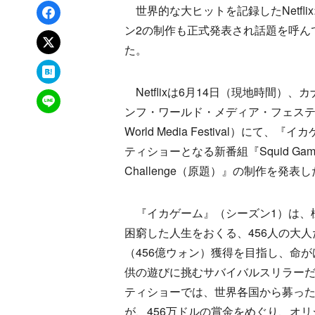
Facebookでシェア
世界的な大ヒットを記録したNetfl
ン2の制作も正式発表され話題を呼ん
xでポスト
た。
はてなブックマーク
Netflixは6月14日（現地時間）、
LINEで送る
ンフ・ワールド・メディア・フェスティ
World Media Festival）にて、
ティショーとなる新番組『Squid Game:
Challenge（原題）』の制作を発表
『イカゲーム』（シーズン1）は、
困窮した人生をおくる、456人の大
（456億ウォン）獲得を目指し、命
供の遊びに挑むサバイバルスリラー
ティショーでは、世界各国から募った
が、456万ドルの賞金をめぐり、オ