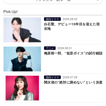
Pick Up!
2026.08.02
国内ドラマ
白石聖、デビュー10年目を迎えた現
在地
2026.08.01
アニメ
梅原裕一郎、“低音ボイス”の試行錯誤
2026.07.29
国内ドラマ
関水渚の“絶対に諦めない”という決意