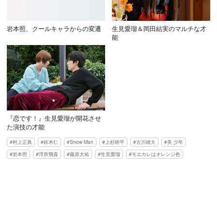
岩本照、クールキャラからの変遷
生見愛瑠＆岡田結実のマルチな才
能
『恋です！』生見愛瑠が開花させ
た演技の才能
村上正典
鈴木仁
Snow Man
上杉柊平
古川雄大
美 少年
岩本照
浮所飛貴
藤原大祐
生見愛瑠
モエカレはオレンジ色