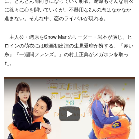
に、どんどん前向きになっていく萌衣。蛯原もそんな萌衣
に徐々に心を開いていくが、不器用な2人の恋はなかなか
進まない。そんな中、恋のライバルが現れる。
主人公・蛯原をSnow Manのリーダー・岩本が演じ、ヒ
ロインの萌衣には映画初出演の生見愛瑠が扮する。『赤い
糸』『一週間フレンズ。』の村上正典がメガホンを取っ
た。
Play