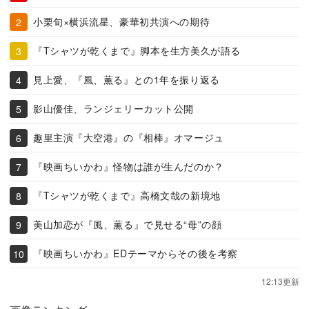
小栗旬×横浜流星、豪華初共演への期待
『Tシャツが乾くまで』脚本を生方美久が語る
見上愛、『風、薫る』との1年を振り返る
影山優佳、ランジェリーカット公開
趣里主演『大空港』の『相棒』オマージュ
『映画ちいかわ』怪物は誰が生んだのか？
『Tシャツが乾くまで』高橋文哉の新境地
美山加恋が『風、薫る』で見せる“母”の顔
『映画ちいかわ』EDテーマからその後を考察
12:13更新