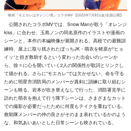
映画『モエカレはオレンジ色』コラボMV 【2022年7月8日(金)全国公開】
公開されたコラボMVでは、Snow Manが歌う「オレンジ
kiss」に合わせ、玉島ノンの同名原作のイラストや漫画の
シーンと、本作の本編映像が展開される。高校での避難訓
練時、屋上に取り残されたぼっちJK・萌衣を蛯原が“ヒョ
イッ“と担ぎ救助するという変わった出会いのシーンか
ら、徐々に心を開いていく2人の関係性が歌詞とリンクし
て描かれる。さらに“モエカレ”では欠かせない、命を守る
ために明星市消防局のメンバーが真剣に訓練に取り組むシ
ーンも映る。岩本が吹き替えなしで行った、消防署見学に
訪れた萌衣を抱えて行う降下シーンは、さまざまなカット
での撮影が必要だったために何度もテイクを重ねている。
救助隊メンバーの仲の良さがそのまま表れているかのよう
な、和気あいあいとした日常シーンも映されている。