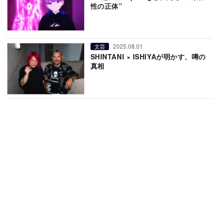
性の正体”
2025.08.01
文芸
SHINTANI × ISHIYAが明かす、噂の
真相