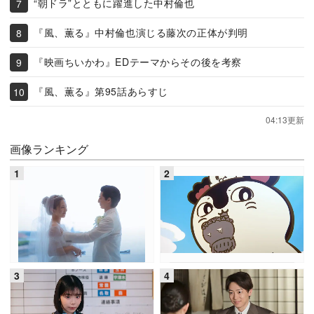
“朝ドラ”とともに躍進した中村倫也
『風、薫る』中村倫也演じる藤次の正体が判明
『映画ちいかわ』EDテーマからその後を考察
『風、薫る』第95話あらすじ
04:13更新
画像ランキング