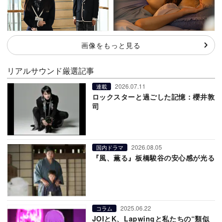
画像をもっと見る
リアルサウンド厳選記事
2026.07.11
連載
ロックスターと過ごした記憶：櫻井敦
司
2026.08.05
国内ドラマ
『風、薫る』板橋駿谷の安心感が光る
2025.06.22
コラム
JOIとK、Lapwingと私たちの“類似