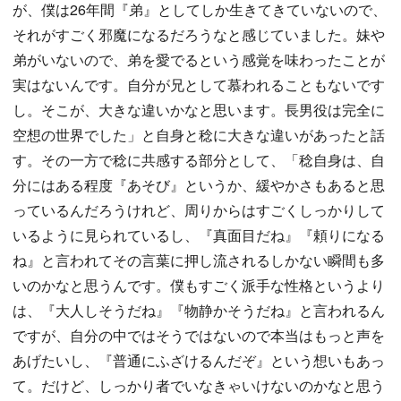
が、僕は26年間『弟』としてしか生きてきていないので、
それがすごく邪魔になるだろうなと感じていました。妹や
弟がいないので、弟を愛でるという感覚を味わったことが
実はないんです。自分が兄として慕われることもないです
し。そこが、大きな違いかなと思います。長男役は完全に
空想の世界でした」と自身と稔に大きな違いがあったと話
す。その一方で稔に共感する部分として、「稔自身は、自
分にはある程度『あそび』というか、緩やかさもあると思
っているんだろうけれど、周りからはすごくしっかりして
いるように見られているし、『真面目だね』『頼りになる
ね』と言われてその言葉に押し流されるしかない瞬間も多
いのかなと思うんです。僕もすごく派手な性格というより
は、『大人しそうだね』『物静かそうだね』と言われるん
ですが、自分の中ではそうではないので本当はもっと声を
あげたいし、『普通にふざけるんだぞ』という想いもあっ
て。だけど、しっかり者でいなきゃいけないのかなと思う