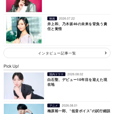
2026.07.22
映画
井上和、乃木坂46の未来を背負う責
任と覚悟
インタビュー記事一覧
Pick Up!
2026.08.02
国内ドラマ
白石聖、デビュー10年目を迎えた現
在地
2026.08.01
アニメ
梅原裕一郎、“低音ボイス”の試行錯誤