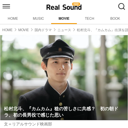
HOME
MUSIC
MOVIE
TECH
BOOK
HOME
MOVIE
国内ドラマ
ニュース
松村北斗、『カムカム』出演を
松村北斗、『カムカム』稔の苦しさに共感？ 初の朝ド
ラ、初の長男役で感じた思い
文＝リアルサウンド映画部