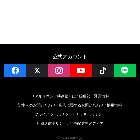
公式アカウント
facebook
x
instagram
YouTube
Follow on 
LI
リアルサウンド映画部とは
編集部・運営情報
記事へのお問い合わせ
広告に関するお問い合わせ
採用情報
プライバシーポリシー
クッキーポリシー
外部送信ポリシー
記事配信先メディア
© realsound.jp