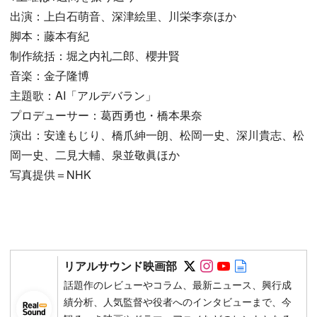
出演：上白石萌音、深津絵里、川栄李奈ほか
脚本：藤本有紀
制作統括：堀之内礼二郎、櫻井賢
音楽：金子隆博
主題歌：AI「アルデバラン」
プロデューサー：葛西勇也・橋本果奈
演出：安達もじり、橋爪紳一朗、松岡一史、深川貴志、松
岡一史、二見大輔、泉並敬眞ほか
写真提供＝NHK
Follow on SNS
Follow on SNS
Follow on SN
Author web 
リアルサウンド映画部
話題作のレビューやコラム、最新ニュース、興行成
績分析、人気監督や役者へのインタビューまで、今