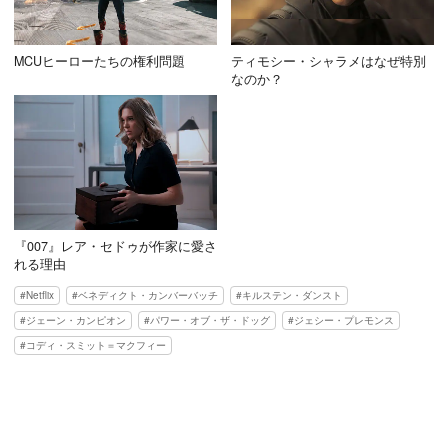
MCUヒーローたちの権利問題
ティモシー・シャラメはなぜ特別
なのか？
『007』レア・セドゥが作家に愛さ
れる理由
Netflix
ベネディクト・カンバーバッチ
キルステン・ダンスト
ジェーン・カンピオン
パワー・オブ・ザ・ドッグ
ジェシー・プレモンス
コディ・スミット＝マクフィー