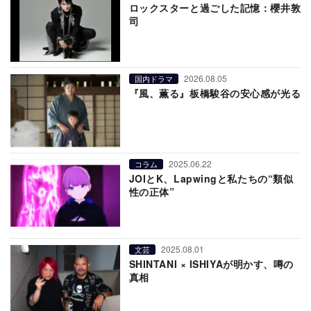
ロックスターと過ごした記憶：櫻井敦
司
2026.08.05
国内ドラマ
『風、薫る』板橋駿谷の安心感が光る
2025.06.22
コラム
JOIとK、Lapwingと私たちの“類似
性の正体”
2025.08.01
文芸
SHINTANI × ISHIYAが明かす、噂の
真相