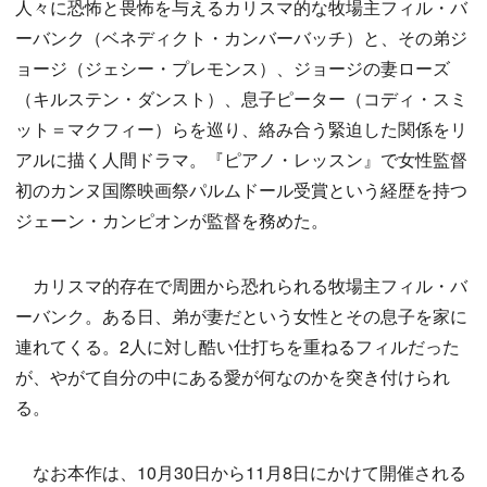
人々に恐怖と畏怖を与えるカリスマ的な牧場主フィル・バ
ーバンク（ベネディクト・カンバーバッチ）と、その弟ジ
ョージ（ジェシー・プレモンス）、ジョージの妻ローズ
（キルステン・ダンスト）、息子ピーター（コディ・スミ
ット＝マクフィー）らを巡り、絡み合う緊迫した関係をリ
アルに描く人間ドラマ。『ピアノ・レッスン』で女性監督
初のカンヌ国際映画祭パルムドール受賞という経歴を持つ
ジェーン・カンピオンが監督を務めた。
カリスマ的存在で周囲から恐れられる牧場主フィル・バ
ーバンク。ある日、弟が妻だという女性とその息子を家に
連れてくる。2人に対し酷い仕打ちを重ねるフィルだった
が、やがて自分の中にある愛が何なのかを突き付けられ
る。
なお本作は、10月30日から11月8日にかけて開催される