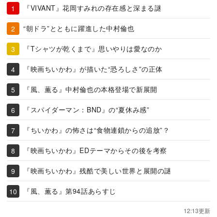
『VIVANT』花岡すみれの存在感と深まる謎
“朝ドラ”とともに躍進した中村倫也
『Tシャツが乾くまで』思いやりは愛なのか
『映画ちいかわ』が描いた“恐ろしさ”の正体
『風、薫る』中村倫也の本格登場で新展開
『スパイダーマン：BND』の“夏休み感”
『ちいかわ』の怖さは“食物連鎖からの追放”？
『映画ちいかわ』EDテーマからその後を考察
『映画ちいかわ』残酷で美しい世界と展開の謎
『風、薫る』第94話あらすじ
12:13更新