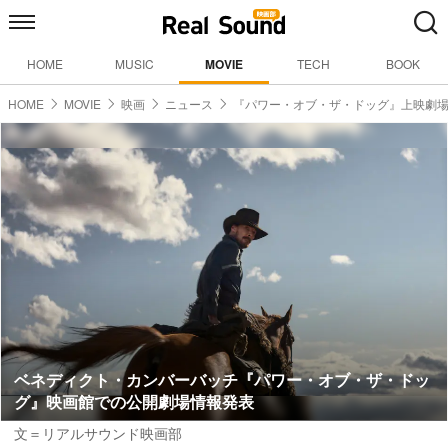
HOME
MUSIC
MOVIE
TECH
BOOK
HOME
MOVIE
映画
ニュース
『パワー・オブ・ザ・ドッグ』上映劇
ベネディクト・カンバーバッチ『パワー・オブ・ザ・ドッ
グ』映画館での公開劇場情報発表
文＝リアルサウンド映画部