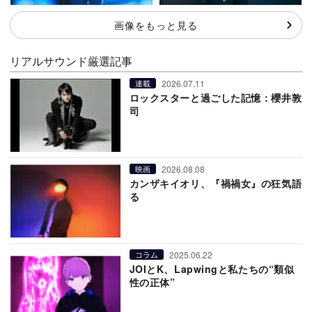
画像をもっと見る
リアルサウンド厳選記事
2026.07.11
連載
ロックスターと過ごした記憶：櫻井敦
司
2026.08.08
映画
カンザキイオリ、『禍禍女』の狂気語
る
2025.06.22
コラム
JOIとK、Lapwingと私たちの“類似
性の正体”