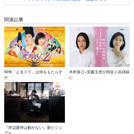
関連記事
NHK「よるドラ」は何をもたらす
木村多江×安藤玉恵が阿佐ヶ谷姉妹
か
に
『岸辺露伴は動かない』新ビジュ
アル