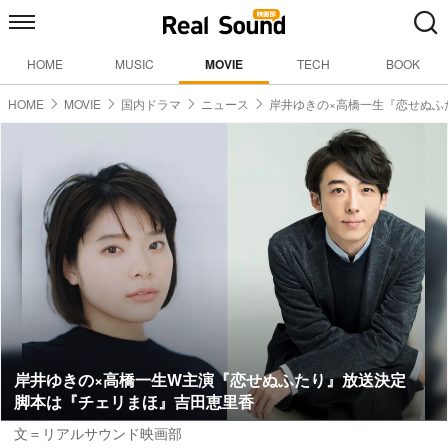
HOME
MUSIC
MOVIE
TECH
BOOK
HOME
MOVIE
国内ドラマ
ニュース
岸井ゆきの×高橋一生『恋せぬふ
岸井ゆきの×高橋一生W主演『恋せぬふたり』放送決定
脚本は『チェリまほ』吉田恵里香
文＝リアルサウンド映画部