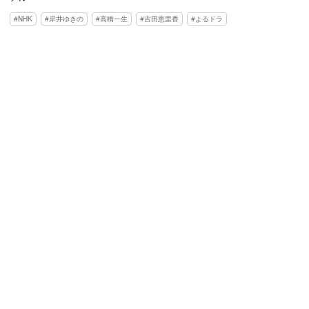
NHK
岸井ゆきの
高橋一生
吉田恵里香
よるドラ