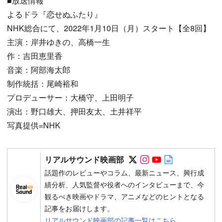
■放送情報
よるドラ『恋せぬふたり』
NHK総合にて、2022年1月10日（月）スタート【全8回】
主演：岸井ゆきの、高橋一生
作：吉田恵里香
音楽：阿部海太郎
制作統括：尾崎裕和
プロデューサー：大橋守、上田明子
演出：野口雄大、押田友太、土井祥平
写真提供=NHK
Follow on SNS
Follow on SNS
Follow on SN
Author web 
リアルサウンド映画部
話題作のレビューやコラム、最新ニュース、興行成
績分析、人気監督や役者へのインタビューまで、今
観るべき映画やドラマ、アニメなどのヒントとなる
記事をお届けします。
リアルサウンド映画部の記事一覧はこちら