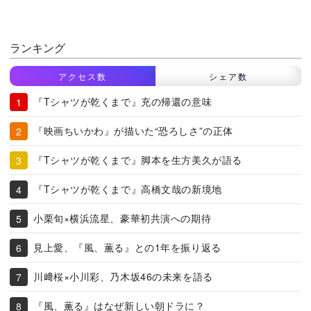
ランキング
アクセス数
シェア数
『Tシャツが乾くまで』充の帰還の意味
『映画ちいかわ』が描いた“恐ろしさ”の正体
『Tシャツが乾くまで』脚本を生方美久が語る
『Tシャツが乾くまで』高橋文哉の新境地
小栗旬×横浜流星、豪華初共演への期待
見上愛、『風、薫る』との1年を振り返る
川﨑桜×小川彩、乃木坂46の未来を語る
『風、薫る』はなぜ新しい朝ドラに？