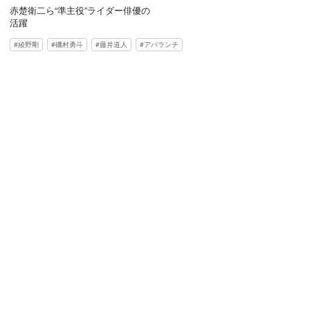
赤楚衛二ら“準主役”ライダー俳優の
活躍
綾野剛
磯村勇斗
藤井道人
アバランチ