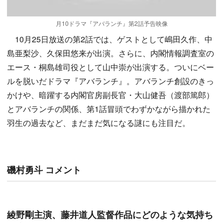
月10ドラマ『アバランチ』第2話予告映像
10月25日放送の第2話では、ゲストとして嶋田久作、中
島亜梨沙、久保田悠来が出演。さらに、内閣情報調査室の
エース・桐島雄司役として山中崇が出演する。ついにベー
ルを脱いだドラマ『アバランチ』。アバランチ創設のきっ
かけや、暗躍する内閣官房副長官・大山健吾（渡部篤郎）
とアバランチの関係、第1話冒頭でわずかながら描かれた
羽生の過去など、まだまだ気になる謎にも注目だ。
磯村勇斗 コメント
綾野剛主演、藤井道人監督作品にどのような気持ち