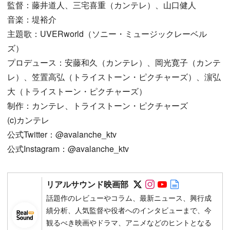
監督：藤井道人、三宅喜重（カンテレ）、山口健人
音楽：堤裕介
主題歌：UVERworld（ソニー・ミュージックレーベル
ズ）
プロデュース：安藤和久（カンテレ）、岡光寛子（カンテ
レ）、笠置高弘（トライストーン・ピクチャーズ）、濵弘
大（トライストーン・ピクチャーズ）
制作：カンテレ、トライストーン・ピクチャーズ
(c)カンテレ
公式Twitter：@avalanche_ktv
公式Instagram：@avalanche_ktv
Follow on SNS
Follow on SNS
Follow on SN
Author web 
リアルサウンド映画部
話題作のレビューやコラム、最新ニュース、興行成
績分析、人気監督や役者へのインタビューまで、今
観るべき映画やドラマ、アニメなどのヒントとなる