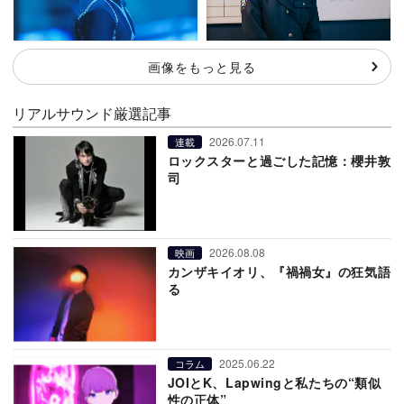
画像をもっと見る
リアルサウンド厳選記事
2026.07.11
連載
ロックスターと過ごした記憶：櫻井敦
司
2026.08.08
映画
カンザキイオリ、『禍禍女』の狂気語
る
2025.06.22
コラム
JOIとK、Lapwingと私たちの“類似
性の正体”