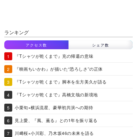
ランキング
アクセス数
シェア数
『Tシャツが乾くまで』充の帰還の意味
『映画ちいかわ』が描いた“恐ろしさ”の正体
『Tシャツが乾くまで』脚本を生方美久が語る
『Tシャツが乾くまで』高橋文哉の新境地
小栗旬×横浜流星、豪華初共演への期待
見上愛、『風、薫る』との1年を振り返る
川﨑桜×小川彩、乃木坂46の未来を語る