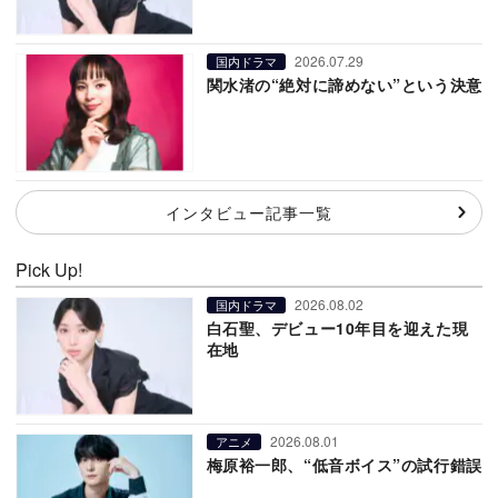
2026.07.29
国内ドラマ
関水渚の“絶対に諦めない”という決意
インタビュー記事一覧
Pick Up!
2026.08.02
国内ドラマ
白石聖、デビュー10年目を迎えた現
在地
2026.08.01
アニメ
梅原裕一郎、“低音ボイス”の試行錯誤