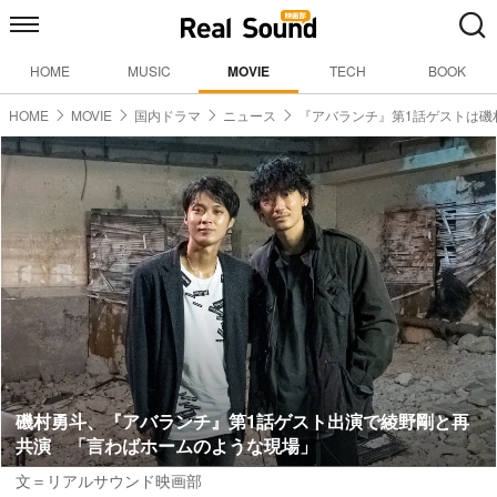
HOME
MUSIC
MOVIE
TECH
BOOK
HOME
MOVIE
国内ドラマ
ニュース
『アバランチ』第1話ゲストは磯
磯村勇斗、『アバランチ』第1話ゲスト出演で綾野剛と再
共演 「言わばホームのような現場」
文＝リアルサウンド映画部