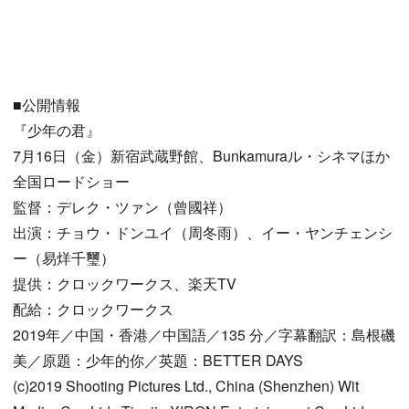
■公開情報
『少年の君』
7月16日（金）新宿武蔵野館、Bunkamuraル・シネマほか
全国ロードショー
監督：デレク・ツァン（曾國祥）
出演：チョウ・ドンユイ（周冬雨）、イー・ヤンチェンシ
ー（易烊千璽）
提供：クロックワークス、楽天TV
配給：クロックワークス
2019年／中国・香港／中国語／135 分／字幕翻訳：島根磯
美／原題：少年的你／英題：BETTER DAYS
(c)2019 Shooting Pictures Ltd., China (Shenzhen) Wit