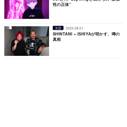
性の正体”
2025.08.01
文芸
SHINTANI × ISHIYAが明かす、噂の
真相