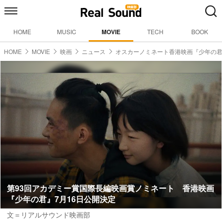
HOME
MUSIC
MOVIE
TECH
BOOK
HOME
MOVIE
映画
ニュース
オスカーノミネート香港映画『少年の
第93回アカデミー賞国際長編映画賞ノミネート 香港映画
『少年の君』7月16日公開決定
文＝リアルサウンド映画部