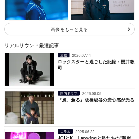
画像をもっと見る
リアルサウンド厳選記事
2026.07.11
連載
ロックスターと過ごした記憶：櫻井敦
司
2026.08.05
国内ドラマ
『風、薫る』板橋駿谷の安心感が光る
2025.06.22
コラム
JOIとK、Lapwingと私たちの“類似