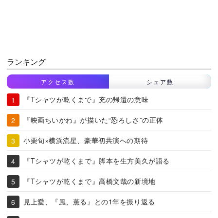
ランキング
アクセス数
シェア数
『Tシャツが乾くまで』充の帰還の意味
『映画ちいかわ』が描いた“恐ろしさ”の正体
小栗旬×横浜流星、豪華初共演への期待
『Tシャツが乾くまで』脚本を生方美久が語る
『Tシャツが乾くまで』高橋文哉の新境地
見上愛、『風、薫る』との1年を振り返る