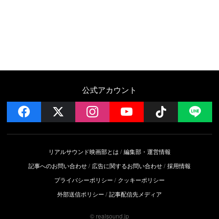
公式アカウント
facebook
x
instagram
YouTube
Follow on 
LI
リアルサウンド映画部とは
編集部・運営情報
記事へのお問い合わせ
広告に関するお問い合わせ
採用情報
プライバシーポリシー
クッキーポリシー
外部送信ポリシー
記事配信先メディア
© realsound.jp