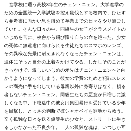
進学校に通う高校3年生のチェン・ニェン。大学進学の
ための全国統一入学試験を控え殺伐とする校内で、ひたす
ら参考書に向かい息を潜めて卒業までの日々をやり過ごし
ていた。そんな日々の中、同級生の女子がクラスメイトの
いじめを苦に、校舎から飛び降り自らの命を絶った。少女
の死体に無遠慮に向けられる生徒たちのスマホのレンズ、
その異様な光景に耐えきれなくなったチェン・ニェンは、
遺体にそっと自分の上着をかけてやる。しかしそのことが
きっかけで、激しいいじめの矛先はチェン・ニェンへと向
かうようになってしまう。彼女の学費のためと犯罪スレス
レの商売に手を出している母親以外に身寄りはなく、頼る
者もないチェン・ニェン。同級生たちの悪意が日増しに激
しくなる中、下校途中の彼女は集団暴行を受けている少年
を目撃し、とっさの判断で彼シャオベイを窮地から救う。
辛く孤独な日々を送る優等生の少女と、ストリートに生き
るしかなかった不良少年。二人の孤独な魂は、いつしか互