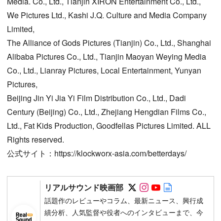
Media. Co., Ltd., Tianjin XIRON Entertainment Co., Ltd.,
We Pictures Ltd., Kashi J.Q. Culture and Media Company
Limited,
The Alliance of Gods Pictures (Tianjin) Co., Ltd., Shanghai
Alibaba Pictures Co., Ltd., Tianjin Maoyan Weying Media
Co., Ltd., Lianray Pictures, Local Entertainment, Yunyan
Pictures,
Beijing Jin Yi Jia Yi Film Distribution Co., Ltd., Dadi
Century (Beijing) Co., Ltd., Zhejiang Hengdian Films Co.,
Ltd., Fat Kids Production, Goodfellas Pictures Limited. ALL
Rights reserved.
公式サイト：https://klockworx-asia.com/betterdays/
Follow on SNS
Follow on SNS
Follow on SN
Author web 
リアルサウンド映画部
話題作のレビューやコラム、最新ニュース、興行成
績分析、人気監督や役者へのインタビューまで、今