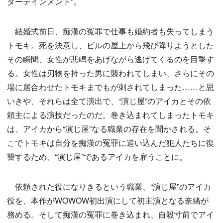
ターテインメント”。
結婚式前日、痴漢の冤罪で仕事も婚約者も失ってしまう
トモキ。死を決意し、ビルの屋上から飛び降りようとした
その瞬間、女性が悲鳴をあげながら逃げてくるのを目撃す
る。女性は刃物を持った男に襲われてしまい、さらにその
場に居合わせたトモキまでもが刺されてしまった……と思
いきや、それらは全て演出で、“演じ屋”のアイカとその依
頼主による演技だったのだ。巻き込まれてしまったトモキ
は、アイカから“演じ屋”なる職業の存在を聞かされる。そ
こでトモキは自分を痴漢の冤罪に追い込んだ犯人たちに復
讐するため、“演じ屋”であるアイカを雇うことに。
依頼された役になりきるという職業、“演じ屋”のアイカ
役を、本作がWOWOW初出演にして初主演となる奈緒が
務める。そして痴漢の冤罪に巻き込まれ、自殺寸前でアイ