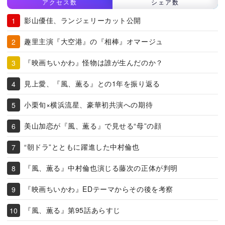
アクセス数
シェア数
影山優佳、ランジェリーカット公開
趣里主演『大空港』の『相棒』オマージュ
『映画ちいかわ』怪物は誰が生んだのか？
見上愛、『風、薫る』との1年を振り返る
小栗旬×横浜流星、豪華初共演への期待
美山加恋が『風、薫る』で見せる“母”の顔
“朝ドラ”とともに躍進した中村倫也
『風、薫る』中村倫也演じる藤次の正体が判明
『映画ちいかわ』EDテーマからその後を考察
『風、薫る』第95話あらすじ