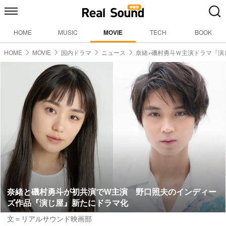
HOME
MUSIC
MOVIE
TECH
BOOK
HOME
MOVIE
国内ドラマ
ニュース
奈緒×磯村勇斗Ｗ主演ドラマ『演
奈緒と磯村勇斗が初共演でW主演 野口照夫のインディー
ズ作品『演じ屋』新たにドラマ化
文＝リアルサウンド映画部