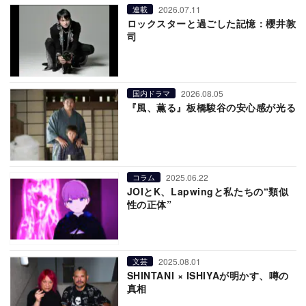
2026.07.11
連載
ロックスターと過ごした記憶：櫻井敦
司
2026.08.05
国内ドラマ
『風、薫る』板橋駿谷の安心感が光る
2025.06.22
コラム
JOIとK、Lapwingと私たちの“類似
性の正体”
2025.08.01
文芸
SHINTANI × ISHIYAが明かす、噂の
真相