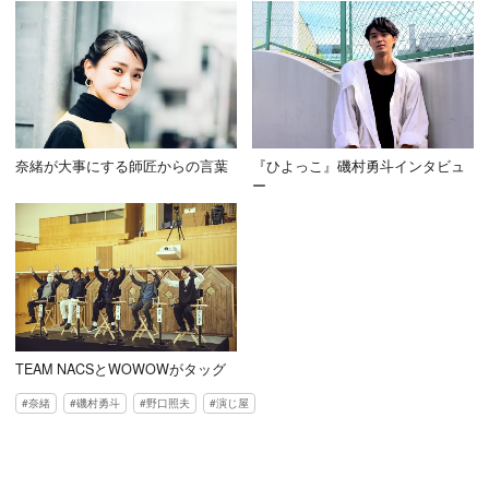
奈緒が大事にする師匠からの言葉
『ひよっこ』磯村勇斗インタビュ
ー
TEAM NACSとWOWOWがタッグ
奈緒
磯村勇斗
野口照夫
演じ屋