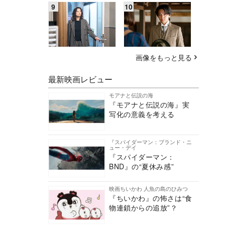
画像をもっと見る
最新映画レビュー
モアナと伝説の海
『モアナと伝説の海』実
写化の意義を考える
『スパイダーマン：ブランド・ニ
ュー・デイ
『スパイダーマン：
BND』の“夏休み感”
映画ちいかわ 人魚の島のひみつ
『ちいかわ』の怖さは“食
物連鎖からの追放”？