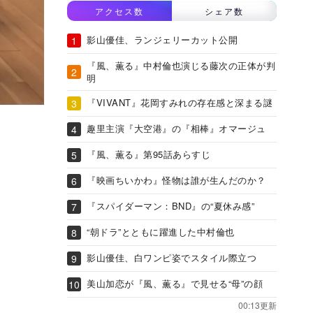
アクセス数
シェア数
影山優佳、ランジェリーカット公開
『風、薫る』中村倫也演じる藤次の正体が判
明
『VIVANT』花岡すみれの存在感と深まる謎
趣里主演『大空港』の『相棒』オマージュ
『風、薫る』第95話あらすじ
『映画ちいかわ』怪物は誰が生んだのか？
『スパイダーマン：BND』の“夏休み感”
“朝ドラ”とともに躍進した中村倫也
影山優佳、白ワンピ姿でスタイル際立つ
美山加恋が『風、薫る』で見せる“母”の顔
00:13更新