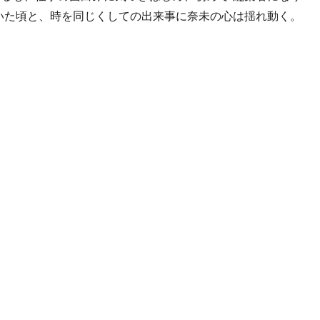
いた頃と、時を同じくしての出来事に奈未の心は揺れ動く。