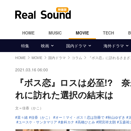
HOME
MUSIC
MOVIE
TECH
特集
映画
国内ドラマ
海外ドラマ
HOME
MOVIE
国内ドラマ
コラム
『ボス恋』に訪れるさまざ
2021.03.16 06:00
『ボス恋』ロスは必至!? 
れに訪れた選択の結末は
文＝佳香（かこ）
菜々緒
佳香（かこ）
オー！マイ・ボス！恋は別冊で
秋山ゆずき
ユースケ・サンタマリア
倉科カナ
高橋ひとみ
間宮祥太朗
玉森裕