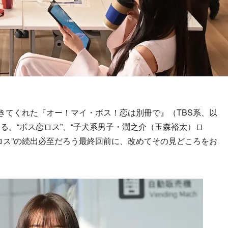
きてくれた『オー！マイ・ボス！恋は別冊で』（TBS系、以
る。“ボス恋ロス”、“子犬系男子・潤之介（玉森裕太）ロ
）ロス”の続出必至だろう最終回前に、改めてその見どころをお