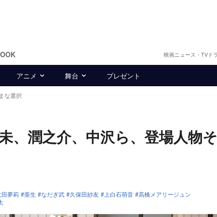
BOOK
映画ニュース・TVド
アニメ
舞台
プレゼント
まな選択
奈未、潤之介、中沢ら、登場人物
太田夢莉
亜生
なだぎ武
久保田紗友
上白石萌音
高橋メアリージュン
太