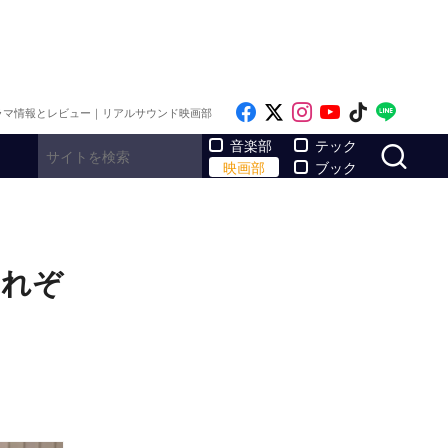
Like on Facebook
Follow on x
Follow on Inst
Follow on Y
Follow on
Follo
ラマ情報とレビュー｜リアルサウンド映画部
サ
音楽部
テック
映画部
ブック
それぞ