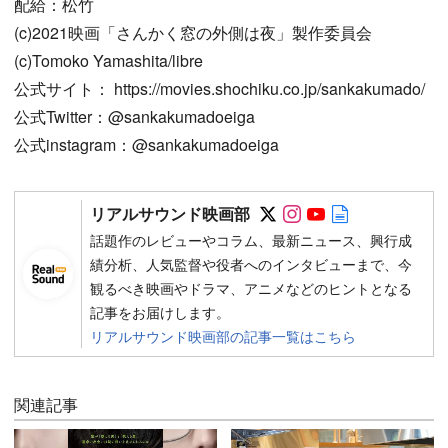
配給：松竹
(c)2021映画「さんかく窓の外側は夜」製作委員会
(c)Tomoko Yamashita/libre
公式サイト： https://movies.shochiku.co.jp/sankakumado/
公式Twitter：@sankakumadoeiga
公式instagram：@sankakumadoeiga
Follow on SNS
Follow on SNS
Follow on SN
Author web 
リアルサウンド映画部
話題作のレビューやコラム、最新ニュース、興行成
績分析、人気監督や役者へのインタビューまで、今
観るべき映画やドラマ、アニメなどのヒントとなる
記事をお届けします。
リアルサウンド映画部の記事一覧はこちら
関連記事