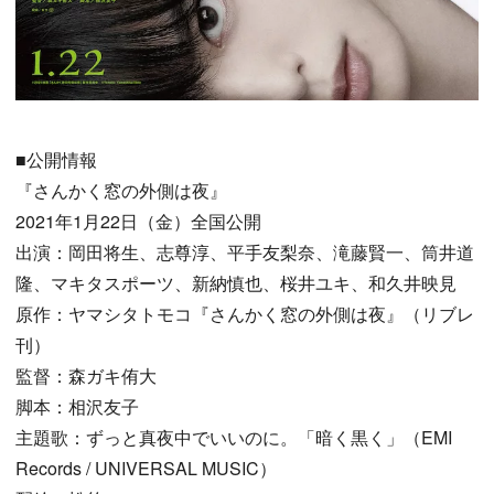
■公開情報
『さんかく窓の外側は夜』
2021年1月22日（金）全国公開
出演：岡田将生、志尊淳、平手友梨奈、滝藤賢一、筒井道
隆、マキタスポーツ、新納慎也、桜井ユキ、和久井映見
原作：ヤマシタトモコ『さんかく窓の外側は夜』（リブレ
刊）
監督：森ガキ侑大
脚本：相沢友子
主題歌：ずっと真夜中でいいのに。「暗く黒く」（EMI
Records / UNIVERSAL MUSIC）