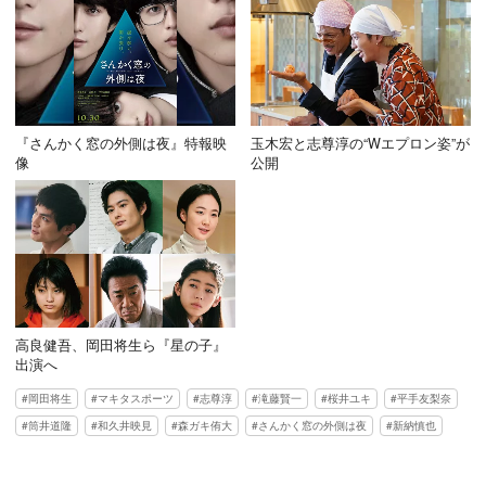
『さんかく窓の外側は夜』特報映
玉木宏と志尊淳の“Wエプロン姿”が
像
公開
高良健吾、岡田将生ら『星の子』
出演へ
岡田将生
マキタスポーツ
志尊淳
滝藤賢一
桜井ユキ
平手友梨奈
筒井道隆
和久井映見
森ガキ侑大
さんかく窓の外側は夜
新納慎也