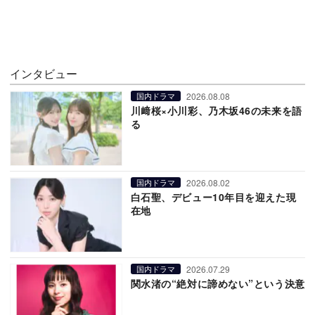
インタビュー
2026.08.08
国内ドラマ
川﨑桜×小川彩、乃木坂46の未来を語
る
2026.08.02
国内ドラマ
白石聖、デビュー10年目を迎えた現
在地
2026.07.29
国内ドラマ
関水渚の“絶対に諦めない”という決意