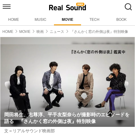
HOME
MUSIC
MOVIE
TECH
BOOK
HOME
MOVIE
映画
ニュース
『さんかく窓の外側は夜』特別映像
岡田将生、志尊淳、平手友梨奈らが撮影時のエピソードを
語る 『さんかく窓の外側は夜』特別映像
文＝リアルサウンド映画部