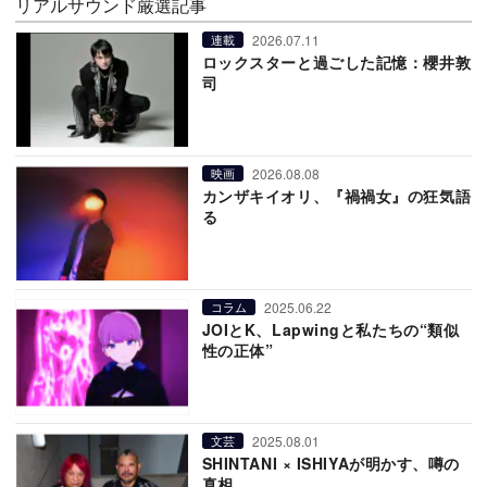
リアルサウンド厳選記事
2026.07.11
連載
ロックスターと過ごした記憶：櫻井敦
司
2026.08.08
映画
カンザキイオリ、『禍禍女』の狂気語
る
2025.06.22
コラム
JOIとK、Lapwingと私たちの“類似
性の正体”
2025.08.01
文芸
SHINTANI × ISHIYAが明かす、噂の
真相