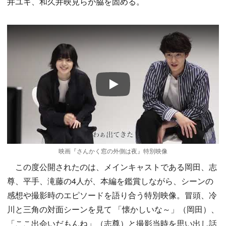
井ユキ、和久井映見らが脇を固める。
Play
映画『さんかく窓の外側は夜』特別映像
この度公開されたのは、メインキャストである岡田、志
尊、平手、滝藤の4人が、本編を鑑賞しながら、シーンの
感想や撮影時のエピソードを語り合う特別映像。
冒頭、冷
川と三角の対面シーンを見て 「懐かしいな～」（岡田）、
「ここ出会いだもんね」（志尊）と撮影当時を思い出し話