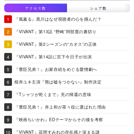
アクセス数
シェア数
『風薫る』黒川はなぜ視聴者の心を掴んだ？
『VIVANT』第13話 “野崎”阿部寛の裏切り
『VIVANT』第2シーズンの“カオス”の正体
『VIVANT』第14話に宮下今日子が出演
『豊臣兄弟！』お家存続をめぐる愛憎劇へ
桜井ユキ主演『熊は嘘をつかない』制作決定
『Tシャツが乾くまで』充の帰還の意味
『豊臣兄弟！』井上和が茶々役に選ばれた理由
『映画ちいかわ』EDテーマからその後を考察
『VIVANT』花岡すみれの存在感と深まる謎