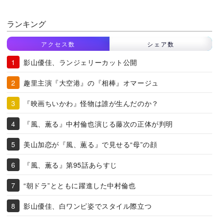
ランキング
アクセス数
シェア数
影山優佳、ランジェリーカット公開
趣里主演『大空港』の『相棒』オマージュ
『映画ちいかわ』怪物は誰が生んだのか？
『風、薫る』中村倫也演じる藤次の正体が判明
美山加恋が『風、薫る』で見せる“母”の顔
『風、薫る』第95話あらすじ
“朝ドラ”とともに躍進した中村倫也
影山優佳、白ワンピ姿でスタイル際立つ