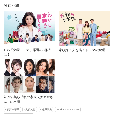
関連記事
TBS「火曜ドラマ」厳選の3作品
家政婦／夫を描くドラマの変遷
は？
若月佑美ら『私の家政夫ナギサさ
ん』に出演
多部未華子
大森南朋
瀬戸康史
nakamura omame