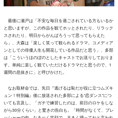
最後に瀬戸は「不安な毎日を過ごされている方もいるか
と思いますが、この作品を観てホッとされたり、リラック
スされたり、明日からがんばろうって思ってもらえた
ら」、大森は「楽しく笑って観られるドラマ。コメディア
ンとしての俳優人生も開花している作品だと思う」、多部
は「こういうほのぼのとしたキャストでお送りしておりま
す。単純に楽しく観ていただけるドラマだと思うので、1
週間の息抜きに」と呼びかけた。
なお取材会では、先日『逃げるは恥だが役に立つムズキ
ュン！特別編』後に放送された多部による“恋ダンス”につ
いても言及し、「ガチで練習したのは、前日のロケをしな
がら30分くらい」と驚きの告白も。「時間がなくて、プレ
ッシャーの中、なるべく笑顔で、大きく踊ってねと言われ