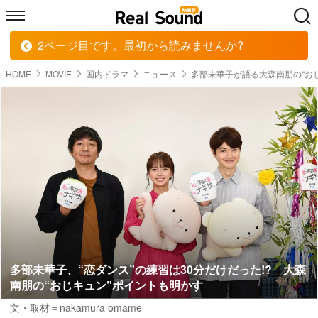
2ページ目です。最初から読みませんか?
HOME
MUSIC
MOVIE
TECH
BOOK
HOME
MOVIE
国内ドラマ
ニュース
多部未華子が語る大森南朋の“お
多部未華子、“恋ダンス”の練習は30分だけだった!? 大森
南朋の“おじキュン”ポイントも明かす
文・取材＝nakamura omame