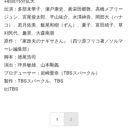
※初回15分拡大
出演：多部未華子、瀬戸康史、眞栄田郷敦、高橋メアリー
ジュン、宮尾俊太郎、平山祐介、水澤紳吾、岡部大（ハナ
コ）、若月佑美、飯尾和樹（ずん）、夏子、富田靖子、草
刈民代、趣里、大森南朋
原作：『家政夫のナギサさん』（四ツ原フリコ著／ソルマ
ーレ編集部）
脚本：徳尾浩司
演出：坪井敏雄、山本剛義
プロデューサー：岩崎愛奈（TBSスパークル）
製作：TBSスパークル、TBS
(c)TBS
1
2
(current)