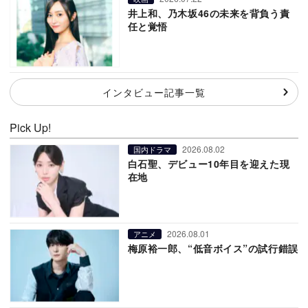
井上和、乃木坂46の未来を背負う責
任と覚悟
インタビュー記事一覧
Pick Up!
2026.08.02
国内ドラマ
白石聖、デビュー10年目を迎えた現
在地
2026.08.01
アニメ
梅原裕一郎、“低音ボイス”の試行錯誤