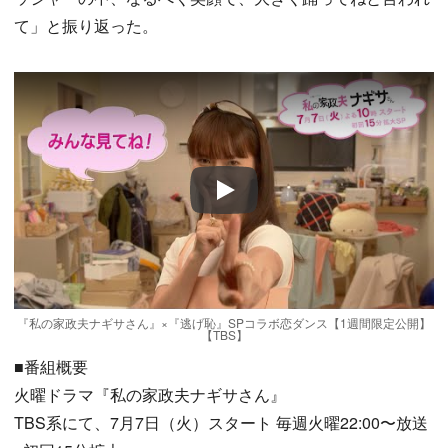
て」と振り返った。
Play
『私の家政夫ナギサさん』×『逃げ恥』SPコラボ恋ダンス【1週間限定公開】
【TBS】
■番組概要
火曜ドラマ『私の家政夫ナギサさん』
TBS系にて、7月7日（火）スタート 毎週火曜22:00〜放送