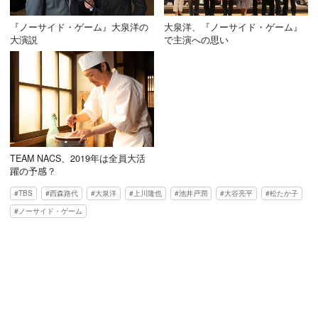
『ノーサイド・ゲーム』大泉洋の
大泉洋、『ノーサイド・ゲーム』
大演説
で主演への思い
TEAM NACS、2019年は全員大活
躍の予感？
TBS
西森路代
大泉洋
上川隆也
池井戸潤
大谷亮平
松たか子
ノーサイド・ゲーム