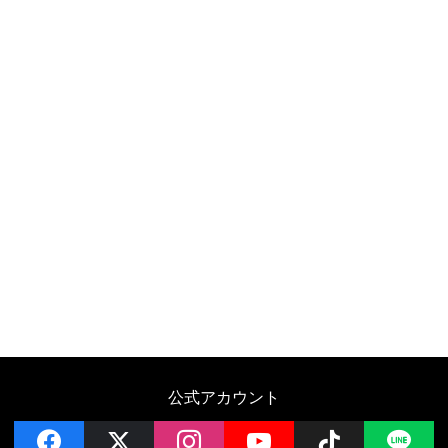
公式アカウント
facebook
x
instagram
YouTube
Follow on 
LI