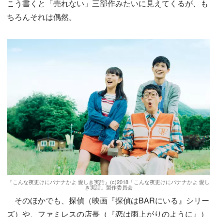
こう書くと「売れない」三部作みたいに見えてくるが、も
ちろんそれは偶然。
『こんな夜更けにバナナかよ 愛しき実話』(c)2018「こんな夜更けにバナナかよ 愛し
き実話」製作委員会
そのほかでも、探偵（映画『探偵はBARにいる』シリー
ズ）や、ファミレスの店長（『恋は雨上がりのように』）