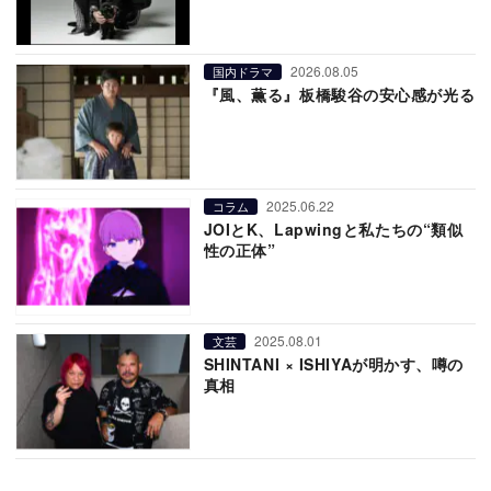
2026.08.05
国内ドラマ
『風、薫る』板橋駿谷の安心感が光る
2025.06.22
コラム
JOIとK、Lapwingと私たちの“類似
性の正体”
2025.08.01
文芸
SHINTANI × ISHIYAが明かす、噂の
真相