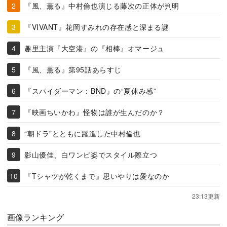
『風、薫る』中村倫也演じる藤次の正体が判明
『VIVANT』花岡すみれの存在感と深まる謎
趣里主演『大空港』の『相棒』オマージュ
『風、薫る』第95話あらすじ
『スパイダーマン：BND』の“夏休み感”
『映画ちいかわ』怪物は誰が生んだのか？
“朝ドラ”とともに躍進した中村倫也
影山優佳、白ワンピ姿でスタイル際立つ
『Tシャツが乾くまで』思いやりは愛なのか
23:13更新
画像ランキング