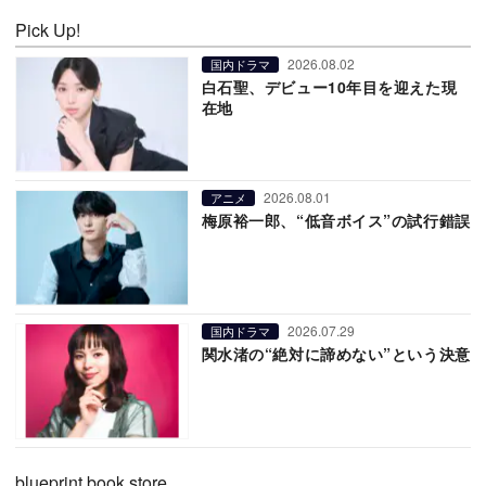
Pick Up!
2026.08.02
国内ドラマ
白石聖、デビュー10年目を迎えた現
在地
2026.08.01
アニメ
梅原裕一郎、“低音ボイス”の試行錯誤
2026.07.29
国内ドラマ
関水渚の“絶対に諦めない”という決意
blueprint book store