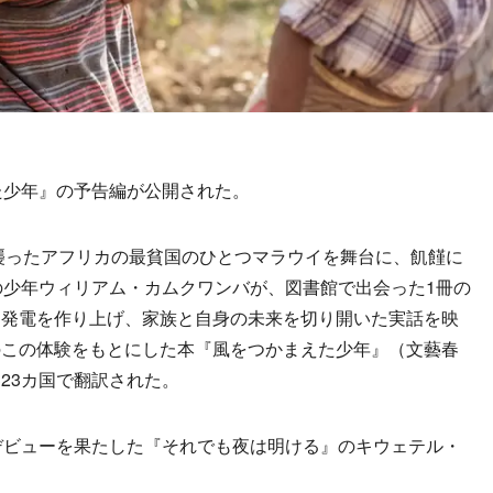
た少年』の予告編が公開された。
襲ったアフリカの最貧国のひとつマラウイを舞台に、飢饉に
の少年ウィリアム・カムクワンバが、図書館で出会った1冊の
力発電を作り上げ、家族と自身の未来を切り開いた実話を映
のこの体験をもとにした本『風をつかまえた少年』（文藝春
23カ国で翻訳された。
デビューを果たした『それでも夜は明ける』のキウェテル・