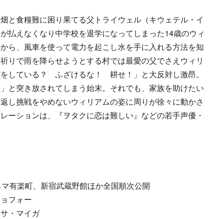
畑と食糧難に困り果てる父トライウェル（キウェテル・イ
が払えなくなり中学校を退学になってしまった14歳のウィ
本から、風車を使って電力を起こし水を手に入れる方法を知
に祈りで雨を降らせようとする村では最愛の父でさえウィリ
何をしている？ ふざけるな！ 耕せ！」と大反対し激昂。
？」と突き放されてしまう始末。それでも、家族を助けたい
り返し挑戦をやめないウィリアムの姿に周りが徐々に動かさ
ナレーションは、『ヲタクに恋は難しい』などの若手声優・
ネマ有楽町、新宿武蔵野館ほか全国順次公開
ジョフォー
イサ・マイガ