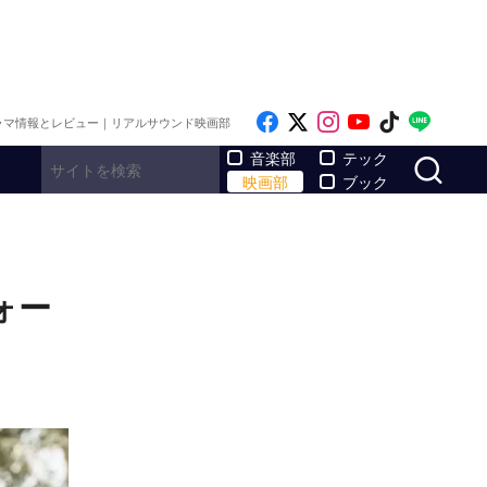
Like on Facebook
Follow on x
Follow on Inst
Follow on Y
Follow on
Follo
ラマ情報とレビュー｜リアルサウンド映画部
サ
音楽部
テック
映画部
ブック
ォー