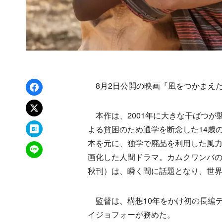
Facebookでシェア
8月2日公開の映画『風をつかまえ
xでポスト
本作は、2001年に大きな干ばつが
はてなブックマーク
よる貧困のため通学を断念した14歳
本を元に、独学で廃品を利用した風
LINEで送る
画化した人間ドラマ。カムクワンバ
秋刊）は、瞬く間に話題となり、世界
監督は、構想10年をかけ初の長編
イジョフォーが務めた。