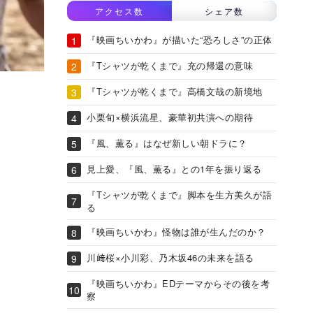
アクセス数
シェア数
『映画ちいかわ』が描いた“恐ろしさ”の正体
『Tシャツが乾くまで』充の帰還の意味
『Tシャツが乾くまで』高橋文哉の新境地
小栗旬×横浜流星、豪華初共演への期待
『風、薫る』はなぜ新しい朝ドラに？
見上愛、『風、薫る』との1年を振り返る
『Tシャツが乾くまで』脚本を生方美久が語
る
『映画ちいかわ』怪物は誰が生んだのか？
川﨑桜×小川彩、乃木坂46の未来を語る
『映画ちいかわ』EDテーマからその後を考
察