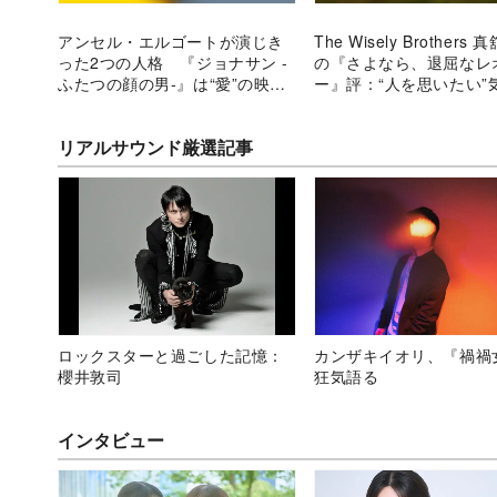
アンセル・エルゴートが演じき
The Wisely Brothers
った2つの人格 『ジョナサン -
の『さよなら、退屈なレ
ふたつの顔の男-』は“愛”の映画
ー』評：“人を思いたい”
に
ついて
リアルサウンド厳選記事
ロックスターと過ごした記憶：
カンザキイオリ、『禍禍
櫻井敦司
狂気語る
インタビュー