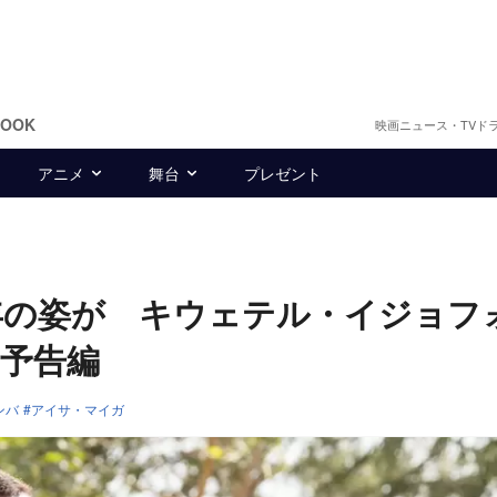
BOOK
映画ニュース・TVド
アニメ
舞台
プレゼント
年の姿が キウェテル・イジョフ
予告編
ンバ
アイサ・マイガ