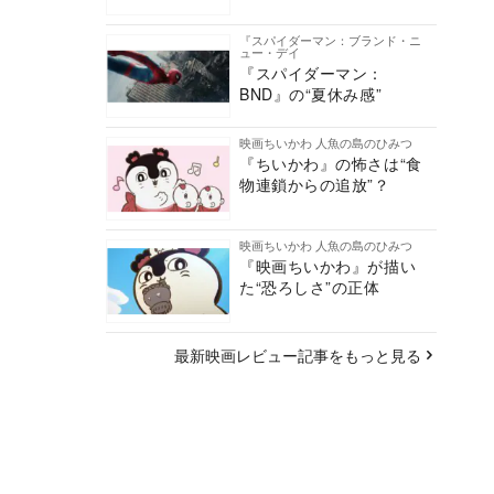
『スパイダーマン：ブランド・ニ
ュー・デイ
『スパイダーマン：
BND』の“夏休み感”
映画ちいかわ 人魚の島のひみつ
『ちいかわ』の怖さは“食
物連鎖からの追放”？
映画ちいかわ 人魚の島のひみつ
『映画ちいかわ』が描い
た“恐ろしさ”の正体
最新映画レビュー記事をもっと見る