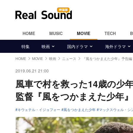
HOME
MUSIC
MOVIE
TECH
特集
映画
国内ドラマ
海外ドラマ
HOME
MOVIE
映画
ニュース
『風をつかまえた少年』予告編
2019.06.21 21:00
風車で村を救った14歳の少
監督『風をつかまえた少年』
キウェテル・イジョフォー
風をつかまえた少年
マックスウェル・シ