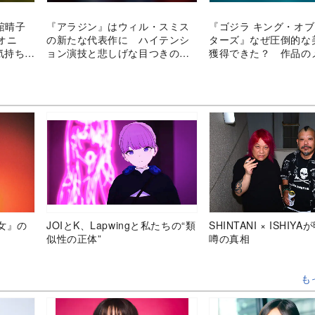
 真舘晴子
『アラジン』はウィル・スミス
『ゴジラ キング・オ
オニ
の新たな代表作に ハイテンシ
ターズ』なぜ圧倒的な
気持ちに
ョン演技と悲しげな目つきの説
獲得できた？ 作品の
得力
ジを考察
女』の
JOIとK、Lapwingと私たちの“類
SHINTANI × ISHIY
似性の正体”
噂の真相
も