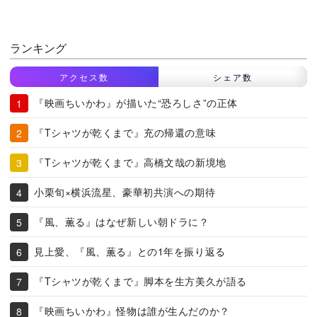
ランキング
アクセス数
シェア数
『映画ちいかわ』が描いた“恐ろしさ”の正体
『Tシャツが乾くまで』充の帰還の意味
『Tシャツが乾くまで』高橋文哉の新境地
小栗旬×横浜流星、豪華初共演への期待
『風、薫る』はなぜ新しい朝ドラに？
見上愛、『風、薫る』との1年を振り返る
『Tシャツが乾くまで』脚本を生方美久が語る
『映画ちいかわ』怪物は誰が生んだのか？