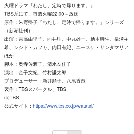
火曜ドラマ『わたし、定時で帰ります。』
TBS系にて、毎週火曜22:00～放送
原作：朱野帰子『わたし、定時で帰ります。』シリーズ
（新潮社刊）
出演：吉高由里子、向井理、中丸雄一、柄本時生、泉澤祐
希、シシド・カフカ、内田有紀、ユースケ・サンタマリア
ほか
脚本：奥寺佐渡子、清水友佳子
演出：金子文紀、竹村謙太郎
プロデューサー：新井順子、八尾香澄
製作：TBSスパークル、TBS
(c)TBS
公式サイト：
https://www.tbs.co.jp/watatei/