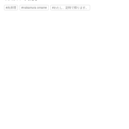
向井理
nakamura omame
わたし、定時で帰ります。