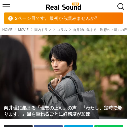
2ページ目です。最初から読みませんか?
HOME
MUSIC
MOVIE
TECH
BOOK
HOME
MOVIE
国内ドラマ
コラム
向井理に集まる「理想の上司」の
向井理に集まる「理想の上司」の声 『わたし、定時で帰
ります。』回を重ねるごとに好感度が加速