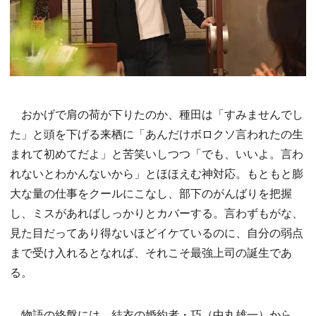
おかげで肩の荷が下りたのか、種田は「すみませんでし
た」と頭を下げる来栖に「あんだけボロクソ言われたの生
まれて初めてだよ」と苦笑いしつつ「でも、いいよ。言わ
れないとわかんないから」とほほえむ神対応。もともと膨
大な量の仕事をクールにこなし、部下のがんばりを把握
し、ミスがあればしっかりとカバーする。言わずもがな、
見た目だってあり得ないほどイケているのに、自分の弱点
まで受け入れるとなれば、それこそ最強上司の誕生であ
る。
物語の終盤には、結衣の婚約者・巧（中丸雄一）から