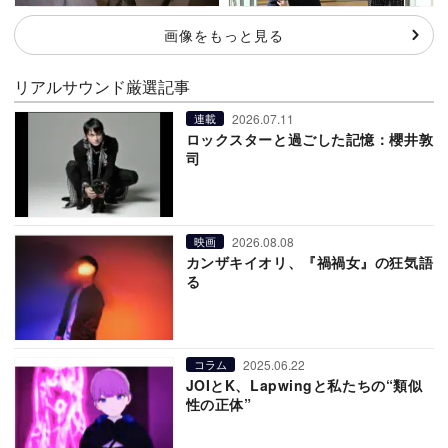
画像をもっと見る
リアルサウンド厳選記事
2026.07.11
連載
ロックスターと過ごした記憶：櫻井敦
司
2026.08.08
映画
カンザキイオリ、『禍禍女』の狂気語
る
2025.06.22
コラム
JOIとK、Lapwingと私たちの“類似
性の正体”