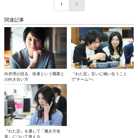
1
2
(current)
関連記事
向井理が語る、役者という職業と
『わた定』互いに補い合うこと
の向き合い方
で”チーム”へ
『わた定』を通して「働き方改
革」について考える