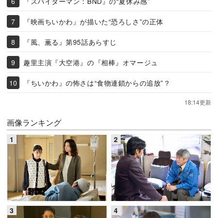
『スパイダーマン：BND』の“夏休み感”
『映画ちいかわ』が描いた“恐ろしさ”の正体
『風、薫る』第95話あらすじ
趣里主演『大空港』の『相棒』オマージュ
『ちいかわ』の怖さは“食物連鎖からの追放”？
18:14更新
画像ランキング