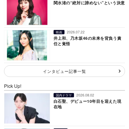
関水渚の“絶対に諦めない”という決意
2026.07.22
映画
井上和、乃木坂46の未来を背負う責
任と覚悟
インタビュー記事一覧
Pick Up!
2026.08.02
国内ドラマ
白石聖、デビュー10年目を迎えた現
在地