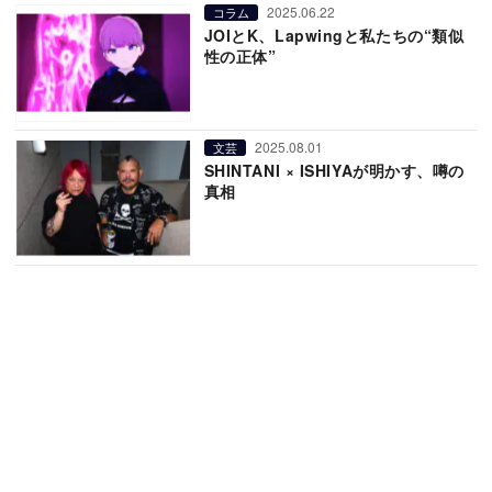
2025.06.22
コラム
JOIとK、Lapwingと私たちの“類似
性の正体”
2025.08.01
文芸
SHINTANI × ISHIYAが明かす、噂の
真相