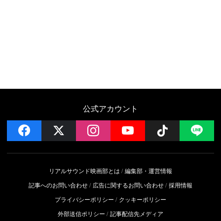
公式アカウント
facebook
x
instagram
YouTube
Follow on 
LI
リアルサウンド映画部とは
編集部・運営情報
記事へのお問い合わせ
広告に関するお問い合わせ
採用情報
プライバシーポリシー
クッキーポリシー
外部送信ポリシー
記事配信先メディア