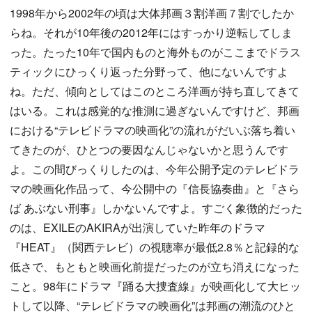
1998年から2002年の頃は大体邦画３割洋画７割でしたか
らね。それが10年後の2012年にはすっかり逆転してしま
った。たった10年で国内ものと海外ものがここまでドラス
ティックにひっくり返った分野って、他にないんですよ
ね。ただ、傾向としてはこのところ洋画が持ち直してきて
はいる。これは感覚的な推測に過ぎないんですけど、邦画
における“テレビドラマの映画化”の流れがだいぶ落ち着い
てきたのが、ひとつの要因なんじゃないかと思うんです
よ。この間びっくりしたのは、今年公開予定のテレビドラ
マの映画化作品って、今公開中の『信長協奏曲』と『さら
ば あぶない刑事』しかないんですよ。すごく象徴的だった
のは、EXILEのAKIRAが出演していた昨年のドラマ
『HEAT』（関西テレビ）の視聴率が最低2.8％と記録的な
低さで、もともと映画化前提だったのが立ち消えになった
こと。98年にドラマ『踊る大捜査線』が映画化して大ヒッ
トして以降、“テレビドラマの映画化”は邦画の潮流のひと