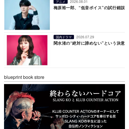
2026.08.01
アニメ
梅原裕一郎、“低音ボイス”の試行錯誤
2026.07.29
国内ドラマ
関水渚の“絶対に諦めない”という決意
blueprint book store