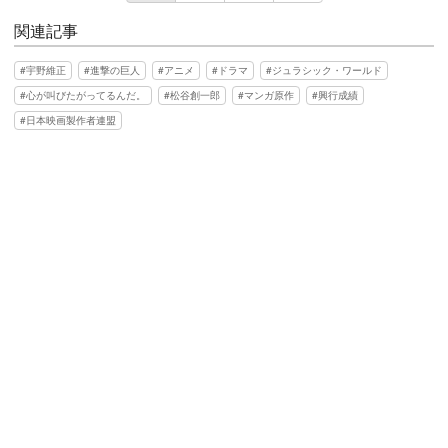
関連記事
宇野維正
進撃の巨人
アニメ
ドラマ
ジュラシック・ワールド
心が叫びたがってるんだ。
松谷創一郎
マンガ原作
興行成績
日本映画製作者連盟