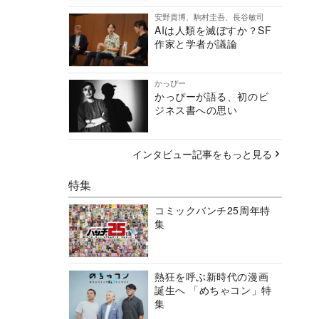
安野貴博、駒村圭吾、長谷敏司
AIは人類を滅ぼすか？SF
作家と学者が議論
かっぴー
かっぴーが語る、初のビ
ジネス書への思い
インタビュー記事をもっと見る
特集
コミックバンチ25周年特
集
熱狂を呼ぶ新時代の漫画
誕生へ 「めちゃコン」特
集