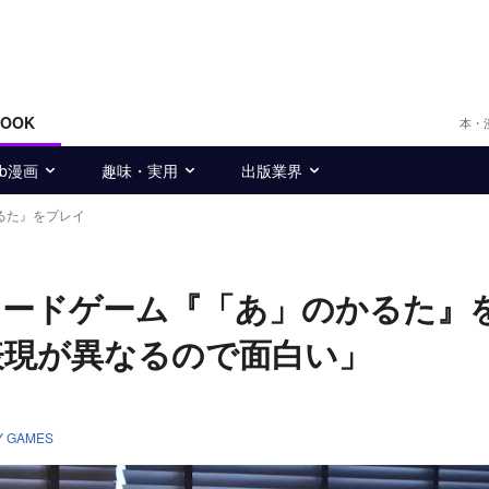
BOOK
本・
eb漫画
趣味・実用
出版業界
るた』をプレイ
カードゲーム『「あ」のかるた』
表現が異なるので面白い」
Y GAMES