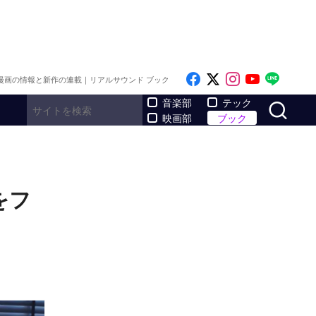
Like on Facebook
Follow on x
Follow on I
Follow o
Follo
漫画の情報と新作の連載｜リアルサウンド ブック
サ
音楽部
テック
映画部
ブック
をフ