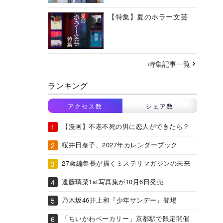
【特集】夏のホラー文芸
特集記事一覧
ランキング
アクセス数
シェア数
【漫画】不老不死の男に恋人ができたら？
桜井日奈子、2027年カレンダーブック
27歳編集長が描くミステリマガジンの未来
遠藤璃菜1st写真集が10月6日発売
乃木坂46井上和『少年サンデー』登場
「ちいかわベーカリー」京都駅で限定開催