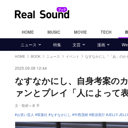
HOME
MUSIC
MOVIE
TECH
ニュース
特集
文芸
漫画
W
HOME
BOOK
ニュース
イベント
なすなかにし『「あ」のか
2025.09.08 12:44
なすなかにし、自身考案の
ァンとプレイ「人によって
文・取材＝本 手
お笑い芸人
双葉社
なすなかにし
中西茂樹
那須晃行
JELLY JELL