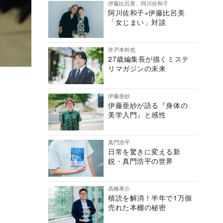
伊藤比呂美、阿川佐和子
阿川佐和子×伊藤比呂美
「女じまい」対談
井戸本幹也
27歳編集長が描くミステ
リマガジンの未来
伊藤亜紗
伊藤亜紗が語る『身体の
美学入門』と感性
真門浩平
日常を驚きに変える新
鋭・真門浩平の世界
高橋孝介
積読を解消！半年で1万個
売れた本棚の秘密