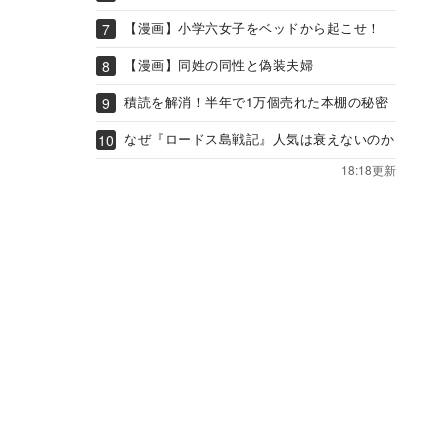
【漫画】小学六女子をベッドから起こせ！
【漫画】同姓の同性と偽装夫婦
積読を解消！半年で1万個売れた本棚の秘密
なぜ『ロードス島戦記』人気は衰えないのか
18:18更新