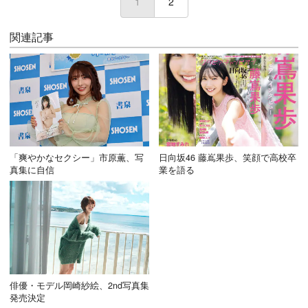
1
2
関連記事
「爽やかなセクシー」市原薫、写
日向坂46 藤嶌果歩、笑顔で高校卒
真集に自信
業を語る
俳優・モデル岡崎紗絵、2nd写真集
発売決定