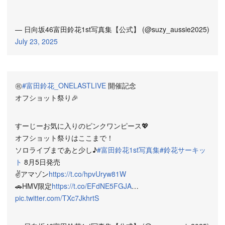
— 日向坂46富田鈴花1st写真集【公式】 (@suzy_aussie2025)
July 23, 2025
㊗️
#富田鈴花_ONELASTLIVE
開催記念
オフショット祭り🎉
すーじーお気に入りのピンクワンピース💖
オフショット祭りはここまで！
ソロライブまであと少し♪
#富田鈴花1st写真集
#鈴花サーキッ
ト
8月5日発売
✌️アマゾン
https://t.co/hpvUryw81W
🚗HMV限定
https://t.co/EFdNE5FGJA
…
pic.twitter.com/TXc7JkhrtS