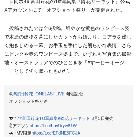
日向坂46 富田鈴花の1st写真集『鈴花サーキット』公式
Xアカウントにて「オフショット祭り」が開催された。
投稿されたのは全6投稿。鮮やかな黄色のワンピース姿
で木造の建物を背にしたカットから始まり、コアラを優し
く抱きしめる一幕、お手玉を手にした朗らかな表情、さら
にピンクや赤のワンピース姿まで、いずれも写真集の撮影
地・オーストラリアでのひとときを「#すーじーオージ
ー」として切り取ったものだ。
㊗️
#富田鈴花_ONELASTLIVE
開催記念
オフショット祭り🎉
🐨.ᐟ.ᐟ
#富田鈴花1st写真集
#鈴花サーキット
8月5日発売
✌️アマゾン
https://t.co/hpvUryw81W
🚗HMV限定
https://t.co/EFdNE5FGJA