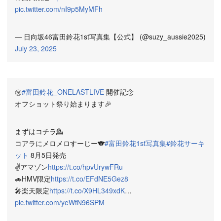
pic.twitter.com/nI9p5MyMFh
— 日向坂46富田鈴花1st写真集【公式】 (@suzy_aussie2025)
July 23, 2025
㊗️
#富田鈴花_ONELASTLIVE
開催記念
オフショット祭り始まります🎉
まずはコチラ💁
コアラにメロメロすーじー🐨
#富田鈴花1st写真集
#鈴花サーキ
ット
8月5日発売
✌️アマゾン
https://t.co/hpvUrywFRu
🚗HMV限定
https://t.co/EFdNE5Gez8
🎤楽天限定
https://t.co/X9HL349xdK
…
pic.twitter.com/yeWfN96SPM