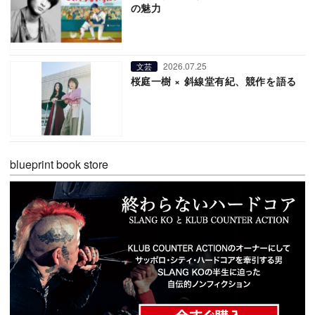
の魅力
2026.07.25
文芸
桜庭一樹 × 斜線堂有紀、競作を語る
blueprint book store