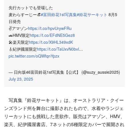
先行カットでも登場した
麦わらすーじー👒
#富田鈴花1st写真集
#鈴花サーキット
8月5
日発売
✌️アマゾン
https://t.co/hpvUrywFRu
🚗HMV限定
https://t.co/EFdNE5Gez8
🎤楽天限定
https://t.co/X9HL349xdK
🎸紀伊國屋限定
https://t.co/TaUxvN0bvl
…
pic.twitter.com/oQWfqnYpzx
— 日向坂46富田鈴花1st写真集【公式】 (@suzy_aussie2025)
July 23, 2025
写真集『鈴花サーキット』は、オーストラリア・クイー
ンズランド州を舞台に撮影されたもので、水着やランジェ
リーカットにも挑戦した意欲作。販売はアマゾン、HMV、
楽天、紀伊國屋書店、7ネットの5種限定カバーで展開され