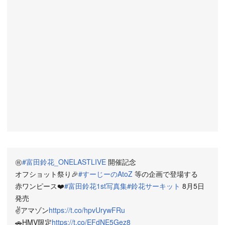
㊗️
#富田鈴花_ONELASTLIVE
開催記念
オフショット祭り🎉
#すーじーのAtoZ
等の企画で登場する
赤ワンピース❤️
#富田鈴花1st写真集
#鈴花サーキット
8月5日
発売
✌️アマゾン
https://t.co/hpvUrywFRu
🚗HMV限定
https://t.co/EFdNE5Gez8