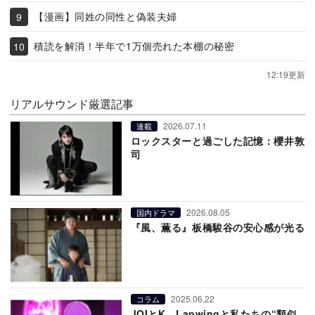
【漫画】同姓の同性と偽装夫婦
積読を解消！半年で1万個売れた本棚の秘密
12:19更新
リアルサウンド厳選記事
2026.07.11
連載
ロックスターと過ごした記憶：櫻井敦
司
2026.08.05
国内ドラマ
『風、薫る』板橋駿谷の安心感が光る
2025.06.22
コラム
JOIとK、Lapwingと私たちの“類似