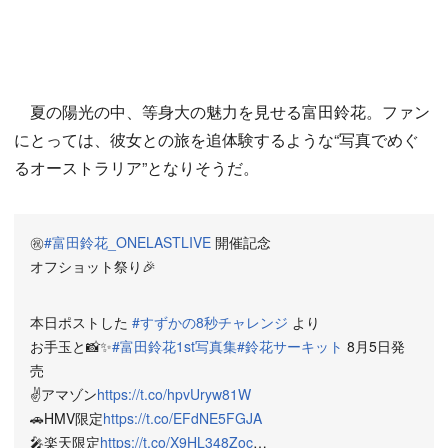
夏の陽光の中、等身大の魅力を見せる富田鈴花。ファン
にとっては、彼女との旅を追体験するような“写真でめぐ
るオーストラリア”となりそうだ。
㊗️
#富田鈴花_ONELASTLIVE
開催記念
オフショット祭り🎉
本日ポストした
#すずかの8秒チャレンジ
より
お手玉と📸✨
#富田鈴花1st写真集
#鈴花サーキット
8月5日発
売
✌️アマゾン
https://t.co/hpvUryw81W
🚗HMV限定
https://t.co/EFdNE5FGJA
🎤楽天限定
https://t.co/X9HL348Zoc
…