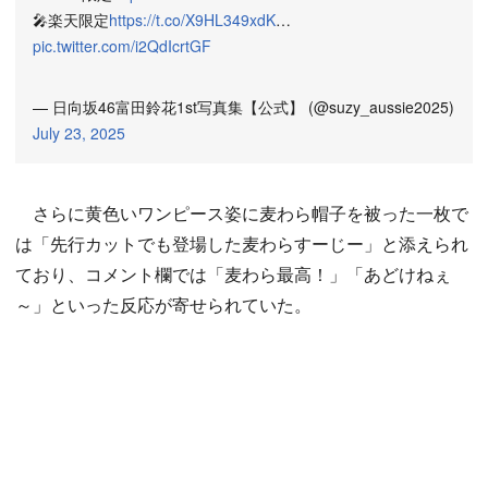
🎤楽天限定
https://t.co/X9HL349xdK
…
pic.twitter.com/i2QdIcrtGF
— 日向坂46富田鈴花1st写真集【公式】 (@suzy_aussie2025)
July 23, 2025
さらに黄色いワンピース姿に麦わら帽子を被った一枚で
は「先行カットでも登場した麦わらすーじー」と添えられ
ており、コメント欄では「麦わら最高！」「あどけねぇ
～」といった反応が寄せられていた。