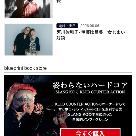
長
2026.08.06
趣味・実用
阿川佐和子×伊藤比呂美「女じまい」
対談
blueprint book store