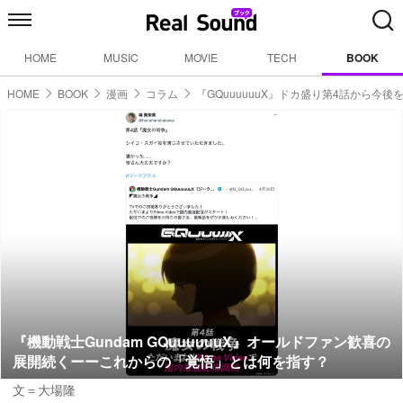
HOME
MUSIC
MOVIE
TECH
BOOK
HOME
BOOK
漫画
コラム
『GQuuuuuuX』ドカ盛り第4話から今後
『機動戦士Gundam GQuuuuuuX』オールドファン歓喜の
展開続くーーこれからの「覚悟」とは何を指す？
文＝大場隆