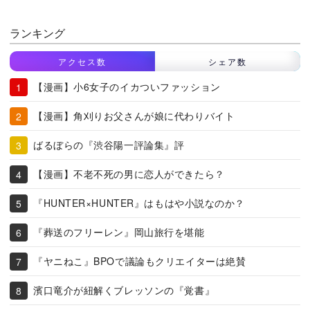
ランキング
アクセス数
シェア数
【漫画】小6女子のイカついファッション
【漫画】角刈りお父さんが娘に代わりバイト
ばるぼらの『渋谷陽一評論集』評
【漫画】不老不死の男に恋人ができたら？
『HUNTER×HUNTER』はもはや小説なのか？
『葬送のフリーレン』岡山旅行を堪能
『ヤニねこ』BPOで議論もクリエイターは絶賛
濱口竜介が紐解くブレッソンの『覚書』