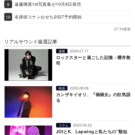
遠藤璃菜1st写真集が10月6日発売
名探偵コナンおせち2027予約開始
07:16更新
リアルサウンド厳選記事
2026.07.11
連載
ロックスターと過ごした記憶：櫻井敦
司
2026.08.08
映画
カンザキイオリ、『禍禍女』の狂気語
る
2025.06.22
コラム
JOIとK、Lapwingと私たちの“類似