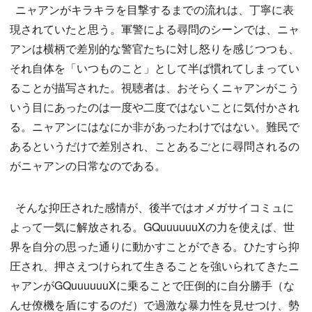
ニャアンがキラキラを目撃するまでの流れは、丁寧に表
現されていたと思う。軍警による尋問のシーンでは、ニャ
アンは横柄で差別的な警官たちに対し怒りを感じつつも、
それ自体を「いつものこと」として半ば慣れてしまってい
ることが描写された。視聴者は、おそらくニャアンがこう
いう目にあったのは一度や二度ではないことに気付かされ
る。ニャアンにはなにか非があったわけではない。難民で
あるというだけで差別され、ことあるごとに尋問されるの
がニャアンの日常なのである。
そんな抑圧された感情が、後半ではオメガサイコミュに
よって一気に解放される。GQuuuuuuXの力を使えば、世
界を自分の思った通りに動かすことができる。ひたすら抑
圧され、押さえつけられて生きることを強いられてきたニ
ャアンがGQuuuuuuXに乗ることで圧倒的に自分勝手（な
んせ僚機を盾にするのだ）で過激な暴力性を見せつけ、勢