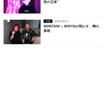
性の正体”
2025.08.01
文芸
SHINTANI × ISHIYAが明かす、噂の
真相