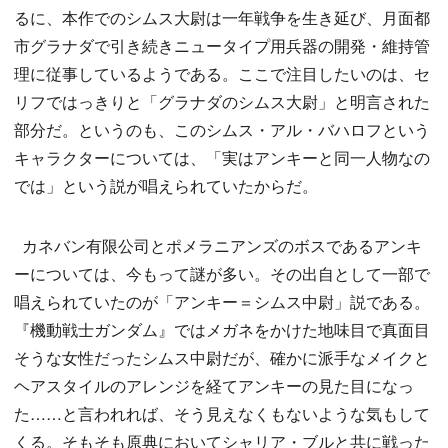
るに、本作でのシムス大尉は一年戦争を生き延び、月面都
市グラナダで引き続きニュータイプ用兵器の開発・維持管
理に従事しているようである。ここで注目したいのは、セ
リフではっきりと「グラナダのシムス大尉」と明言された
部分だ。というのも、このシムス・アル・バハロフという
キャラクターについては、「実はアンキーと同一人物なの
では」という説が唱えられていたからだ。
カネバン有限公司とポメラニアンズのボスであるアンキ
ーについては、今もって謎が多い。その出自として一部で
唱えられていたのが「アンキー＝シムス中尉」説である。
『機動戦士ガンダム』ではメガネをかけた地味目で真面目
そうな女性だったシムス中尉だが、確かに派手なメイクと
ヘアスタイルのアレンジを経てアンキーの見た目になっ
た……と言われれば、そう見えなくもないような気もして
くる。そもそも原典においてシャリア・ブルと共に戦った