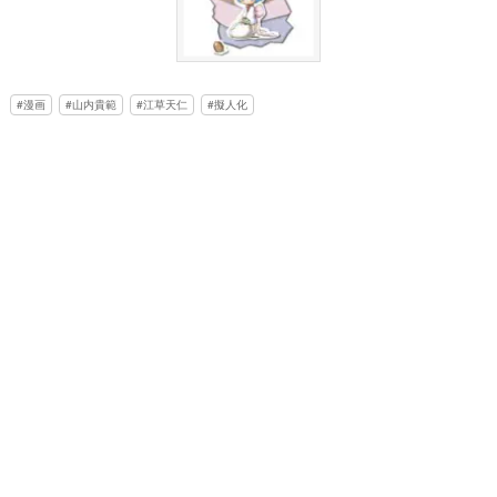
漫画
山内貴範
江草天仁
擬人化