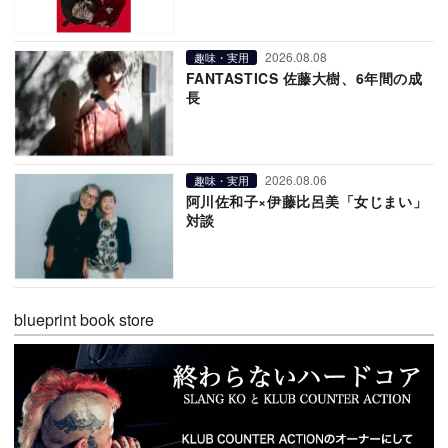
2026.08.08
趣味・実用
FANTASTICS 佐藤大樹、6年間の成
長
2026.08.06
趣味・実用
阿川佐和子×伊藤比呂美「女じまい」
対談
blueprint book store