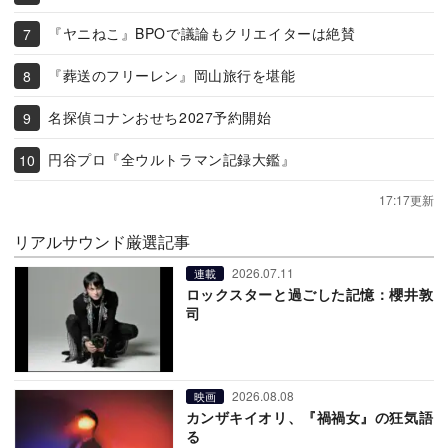
『ヤニねこ』BPOで議論もクリエイターは絶賛
『葬送のフリーレン』岡山旅行を堪能
名探偵コナンおせち2027予約開始
円谷プロ『全ウルトラマン記録大鑑』
17:17更新
リアルサウンド厳選記事
2026.07.11
連載
ロックスターと過ごした記憶：櫻井敦
司
2026.08.08
映画
カンザキイオリ、『禍禍女』の狂気語
る