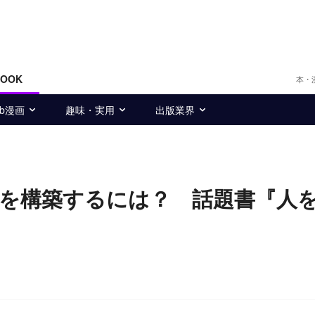
BOOK
本・
eb漫画
趣味・実用
出版業界
を構築するには？ 話題書『人