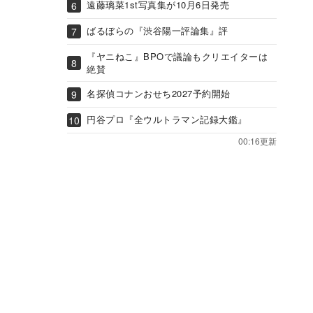
遠藤璃菜1st写真集が10月6日発売
ばるぼらの『渋谷陽一評論集』評
『ヤニねこ』BPOで議論もクリエイターは
絶賛
名探偵コナンおせち2027予約開始
円谷プロ『全ウルトラマン記録大鑑』
00:16更新