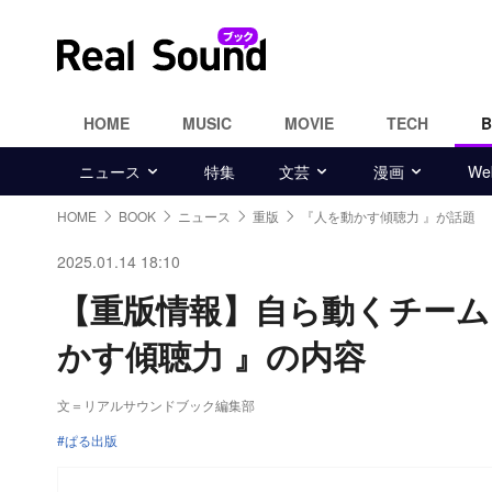
HOME
MUSIC
MOVIE
TECH
ニュース
特集
文芸
漫画
W
HOME
BOOK
ニュース
重版
『人を動かす傾聴力 』が話題
2025.01.14 18:10
【重版情報】自ら動くチーム
かす傾聴力 』の内容
文＝リアルサウンドブック編集部
ぱる出版