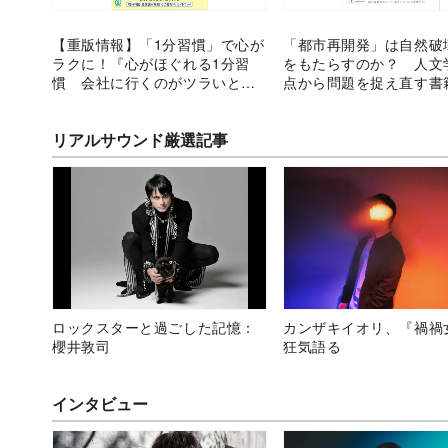
【重版情報】「1分習慣」で心が
「都市再開発」は自然破
ラクに！『心がほぐれる1分習
をもたらすのか？ 人文
慣 会社に行くのがツラいとき
点から問題を捉え直す書
の45のヒント集』
む
リアルサウンド厳選記事
ロックスターと過ごした記憶：
カンザキイオリ、『禍禍
櫻井敦司
狂気語る
インタビュー