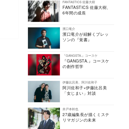
FANTASTICS 佐藤大樹
FANTASTICS 佐藤大樹、
6年間の成長
濱口竜介
濱口竜介が紐解くブレッ
ソンの『覚書』
『GANGSTA.』コースケ
『GANGSTA.』コースケ
の創作哲学
伊藤比呂美、阿川佐和子
阿川佐和子×伊藤比呂美
「女じまい」対談
井戸本幹也
27歳編集長が描くミステ
リマガジンの未来