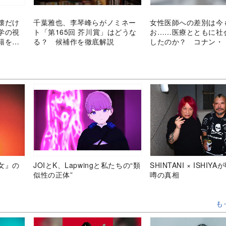
壊だけ
千葉雅也、李琴峰らがノミネー
女性医師への差別は今
学の視
ト「第165回 芥川賞」はどうな
お……医療とともに社
籍を読
る？ 候補作を徹底解説
したのか？ コナン・
時代を越えた問いかけ
女』の
JOIとK、Lapwingと私たちの“類
SHINTANI × ISHIY
似性の正体”
噂の真相
も