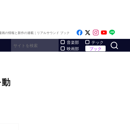
Like on Facebook
Follow on x
Follow on I
Follow o
Follo
漫画の情報と新作の連載｜リアルサウンド ブック
サ
音楽部
テック
映画部
ブック
を動