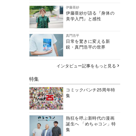
伊藤亜紗
伊藤亜紗が語る『身体の
美学入門』と感性
真門浩平
日常を驚きに変える新
鋭・真門浩平の世界
インタビュー記事をもっと見る
特集
コミックバンチ25周年特
集
熱狂を呼ぶ新時代の漫画
誕生へ 「めちゃコン」特
集