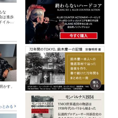
もな
会は進歩
ドイル、
Aが明かす、
っとみる