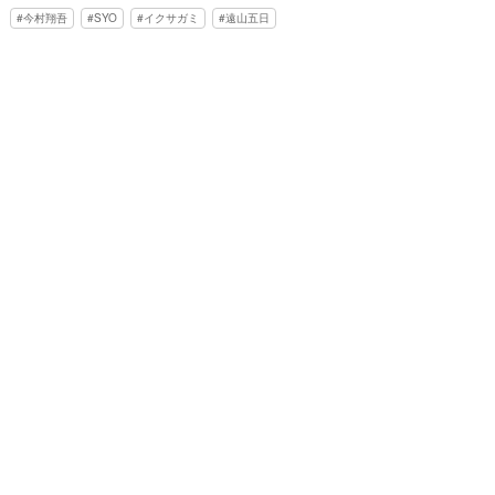
今村翔吾
SYO
イクサガミ
遠山五日