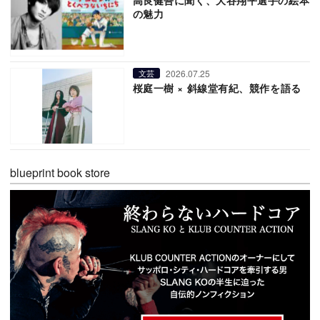
高良健吾に聞く、大谷翔平選手の絵本
の魅力
2026.07.25
文芸
桜庭一樹 × 斜線堂有紀、競作を語る
blueprint book store