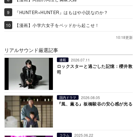
『HUNTER×HUNTER』はもはや小説なのか？
【漫画】小学六女子をベッドから起こせ！
10:18更新
リアルサウンド厳選記事
2026.07.11
連載
ロックスターと過ごした記憶：櫻井敦
司
2026.08.05
国内ドラマ
『風、薫る』板橋駿谷の安心感が光る
2025.06.22
コラム