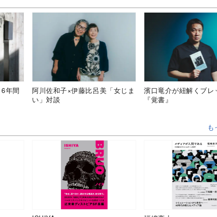
、6年間
阿川佐和子×伊藤比呂美「女じま
濱口竜介が紐解くブレ
い」対談
『覚書』
も