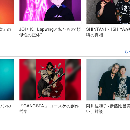
女』の
JOIとK、Lapwingと私たちの“類
SHINTANI × ISHIY
似性の正体”
噂の真相
も
ソンの
『GANGSTA.』コースケの創作
阿川佐和子×伊藤比呂
哲学
い」対談