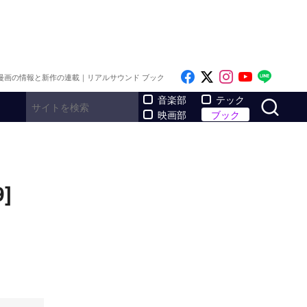
Like on Facebook
Follow on x
Follow on I
Follow o
Follo
漫画の情報と新作の連載｜リアルサウンド ブック
サ
音楽部
テック
映画部
ブック
]