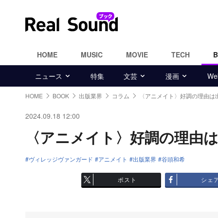
HOME
MUSIC
MOVIE
TECH
ニュース
特集
文芸
漫画
W
HOME
BOOK
出版業界
コラム
〈アニメイト〉好調の理由は
2024.09.18 12:00
〈アニメイト〉好調の理由は出
ヴィレッジヴァンガード
アニメイト
出版業界
谷頭和希
ポスト
シェ