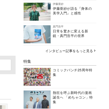
伊藤亜紗
伊藤亜紗が語る『身体の
美学入門』と感性
真門浩平
日常を驚きに変える新
鋭・真門浩平の世界
インタビュー記事をもっと見る
特集
コミックバンチ25周年特
集
熱狂を呼ぶ新時代の漫画
誕生へ 「めちゃコン」特
集