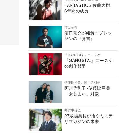
FANTASTICS 佐藤大樹、
6年間の成長
濱口竜介
濱口竜介が紐解くブレッ
ソンの『覚書』
『GANGSTA.』コースケ
『GANGSTA.』コースケ
の創作哲学
伊藤比呂美、阿川佐和子
阿川佐和子×伊藤比呂美
「女じまい」対談
井戸本幹也
27歳編集長が描くミステ
リマガジンの未来