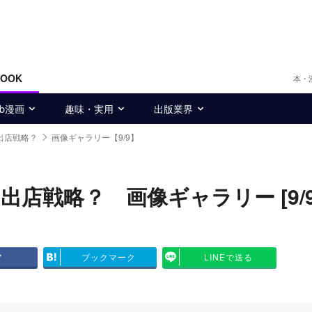
BOOK
本・
eb漫画
趣味・実用
出版業界
出店戦略？
画像ギャラリー【9/9】
店戦略？ 画像ギャラリー [9/9
ア
ブックマーク
LINEで送る