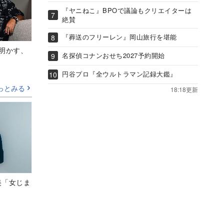
『ヤニねこ』BPOで議論もクリエイターは
絶賛
『葬送のフリーレン』岡山旅行を堪能
Aが明かす、
名探偵コナンおせち2027予約開始
円谷プロ『全ウルトラマン記録大鑑』
っとみる
18:18更新
美「女じま