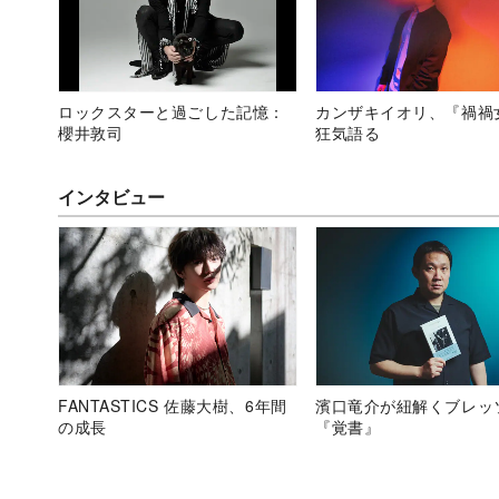
ロックスターと過ごした記憶：
カンザキイオリ、『禍禍
櫻井敦司
狂気語る
インタビュー
FANTASTICS 佐藤大樹、6年間
濱口竜介が紐解くブレッ
の成長
『覚書』