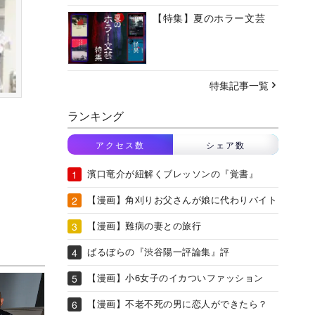
【特集】夏のホラー文芸
特集記事一覧
ランキング
アクセス数
シェア数
濱口竜介が紐解くブレッソンの『覚書』
【漫画】角刈りお父さんが娘に代わりバイト
【漫画】難病の妻との旅行
ばるぼらの『渋谷陽一評論集』評
【漫画】小6女子のイカついファッション
【漫画】不老不死の男に恋人ができたら？