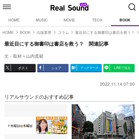
HOME
MUSIC
MOVIE
TECH
BOOK
HOME
BOOK
出版業界
コラム
最近目にする御書印は書店を救う？
最近目にする御書印は書店を救う？ 関連記事
文・取材＝山内貴範
ポスト
シェア
ブックマーク
LINEで送る
2022.11.14 07:00
リアルサウンドのおすすめ記事