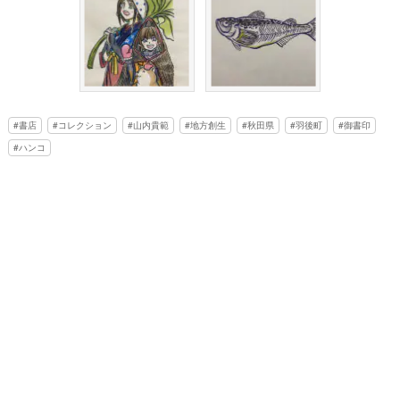
書店
コレクション
山内貴範
地方創生
秋田県
羽後町
御書印
ハンコ