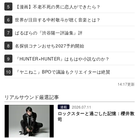
【漫画】不老不死の男に恋人ができたら？
世界が注目する中村敬斗が聴く音楽とは？
ばるぼらの『渋谷陽一評論集』評
名探偵コナンおせち2027予約開始
『HUNTER×HUNTER』はもはや小説なのか？
『ヤニねこ』BPOで議論もクリエイターは絶賛
14:17更新
リアルサウンド厳選記事
2026.07.11
連載
ロックスターと過ごした記憶：櫻井敦
司