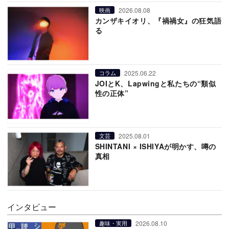
2026.08.08
映画
カンザキイオリ、『禍禍女』の狂気語
る
2025.06.22
コラム
JOIとK、Lapwingと私たちの“類似
性の正体”
2025.08.01
文芸
SHINTANI × ISHIYAが明かす、噂の
真相
インタビュー
2026.08.10
趣味・実用