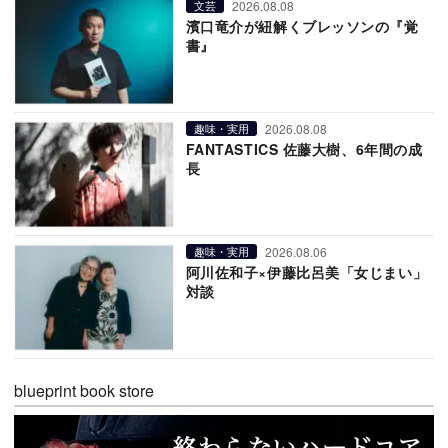
2026.08.08
文芸
濱口竜介が紐解くブレッソンの『覚
書』
2026.08.08
趣味・実用
FANTASTICS 佐藤大樹、6年間の成
長
2026.08.06
趣味・実用
阿川佐和子×伊藤比呂美「女じまい」
対談
blueprint book store