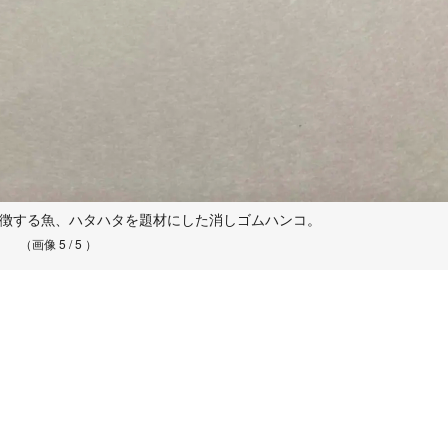
象徴する魚、ハタハタを題材にした消しゴムハンコ。
（画像 5 / 5 ）