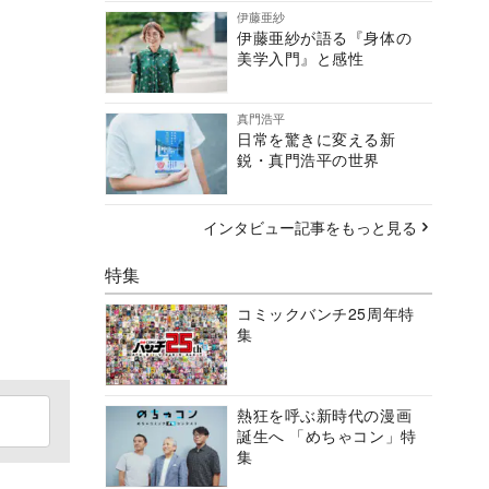
伊藤亜紗
伊藤亜紗が語る『身体の
美学入門』と感性
真門浩平
日常を驚きに変える新
鋭・真門浩平の世界
インタビュー記事をもっと見る
特集
コミックバンチ25周年特
集
熱狂を呼ぶ新時代の漫画
誕生へ 「めちゃコン」特
集