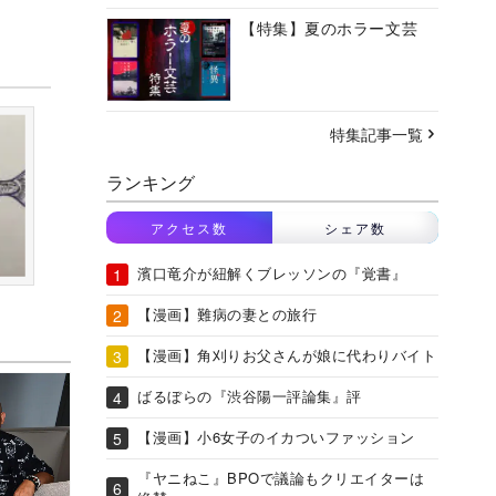
【特集】夏のホラー文芸
特集記事一覧
ランキング
アクセス数
シェア数
濱口竜介が紐解くブレッソンの『覚書』
【漫画】難病の妻との旅行
【漫画】角刈りお父さんが娘に代わりバイト
ばるぼらの『渋谷陽一評論集』評
【漫画】小6女子のイカついファッション
『ヤニねこ』BPOで議論もクリエイターは