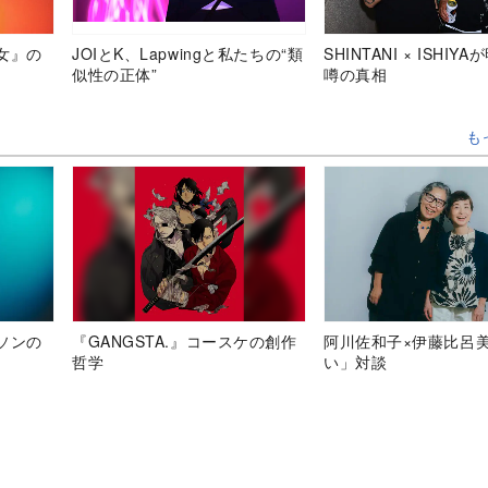
女』の
JOIとK、Lapwingと私たちの“類
SHINTANI × ISHIY
似性の正体”
噂の真相
も
ソンの
『GANGSTA.』コースケの創作
阿川佐和子×伊藤比呂
哲学
い」対談