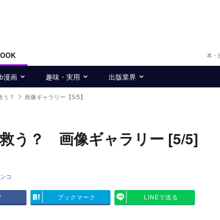
BOOK
本・
eb漫画
趣味・実用
出版業界
救う？
画像ギャラリー【5/5】
う？ 画像ギャラリー [5/5]
ンコ
ア
ブックマーク
LINEで送る