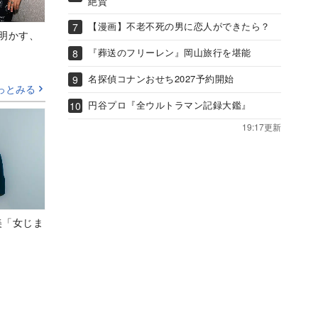
絶賛
【漫画】不老不死の男に恋人ができたら？
Aが明かす、
『葬送のフリーレン』岡山旅行を堪能
名探偵コナンおせち2027予約開始
っとみる
円谷プロ『全ウルトラマン記録大鑑』
19:17更新
美「女じま