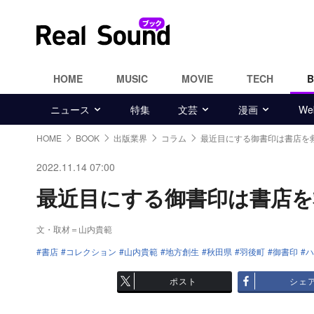
HOME
MUSIC
MOVIE
TECH
ニュース
特集
文芸
漫画
W
HOME
BOOK
出版業界
コラム
最近目にする御書印は書店を
2022.11.14 07:00
最近目にする御書印は書店を救
文・取材＝山内貴範
書店
コレクション
山内貴範
地方創生
秋田県
羽後町
御書印
ハ
ポスト
シェ