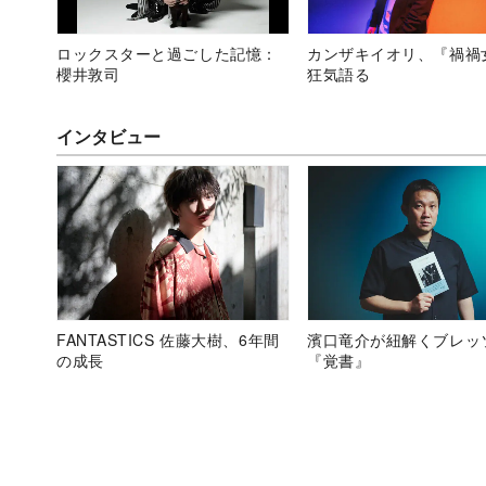
ロックスターと過ごした記憶：
カンザキイオリ、『禍禍
櫻井敦司
狂気語る
インタビュー
FANTASTICS 佐藤大樹、6年間
濱口竜介が紐解くブレッ
の成長
『覚書』