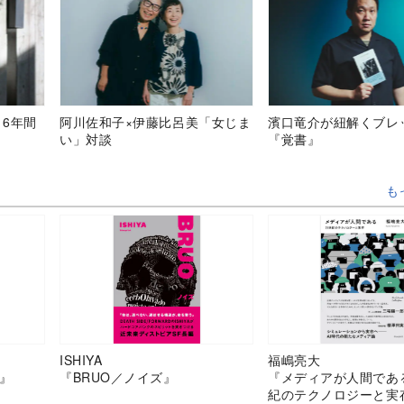
、6年間
阿川佐和子×伊藤比呂美「女じま
濱口竜介が紐解くブレ
い」対談
『覚書』
も
ISHIYA
福嶋亮大
』
『BRUO／ノイズ』
『メディアが人間であ
紀のテクノロジーと実