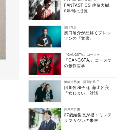
FANTASTICS 佐藤大樹、
6年間の成長
濱口竜介
濱口竜介が紐解くブレッ
ソンの『覚書』
『GANGSTA.』コースケ
『GANGSTA.』コースケ
の創作哲学
伊藤比呂美、阿川佐和子
阿川佐和子×伊藤比呂美
「女じまい」対談
井戸本幹也
27歳編集長が描くミステ
リマガジンの未来