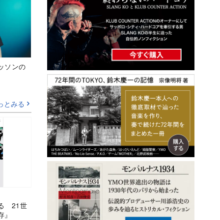
ッソンの
っとみる
る 21世
存』