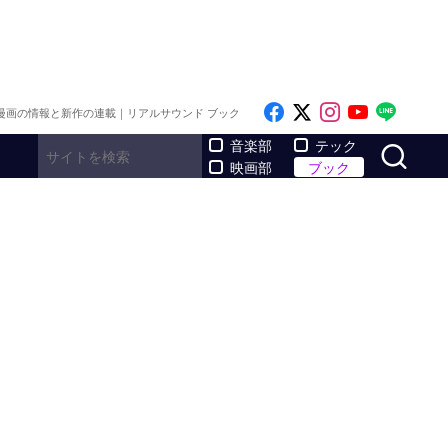
Like on Facebook
Follow on x
Follow on I
Follow o
Follo
漫画の情報と新作の連載｜リアルサウンド ブック
サ
音楽部
テック
映画部
ブック