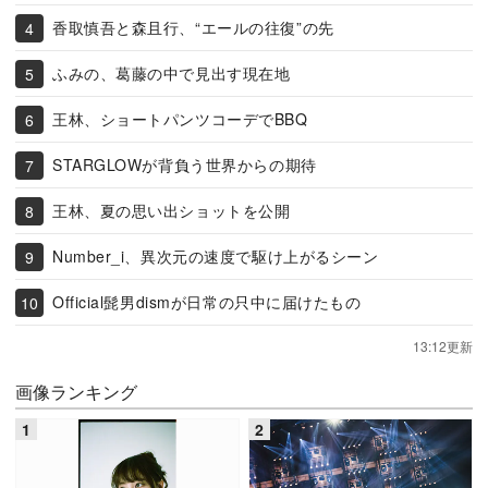
香取慎吾と森且行、“エールの往復”の先
ふみの、葛藤の中で見出す現在地
王林、ショートパンツコーデでBBQ
STARGLOWが背負う世界からの期待
王林、夏の思い出ショットを公開
Number_i、異次元の速度で駆け上がるシーン
Official髭男dismが日常の只中に届けたもの
13:12更新
画像ランキング