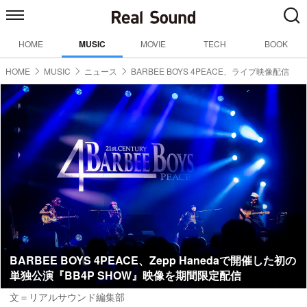
HOME
MUSIC
MOVIE
TECH
BOOK
HOME
MUSIC
ニュース
BARBEE BOYS 4PEACE、ライブ映像配信
BARBEE BOYS 4PEACE、Zepp Hanedaで開催した初の
単独公演『BB4P SHOW』映像を期間限定配信
文＝リアルサウンド編集部