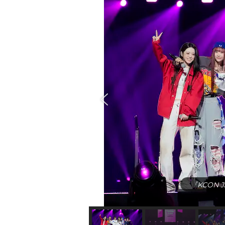
『KCON J