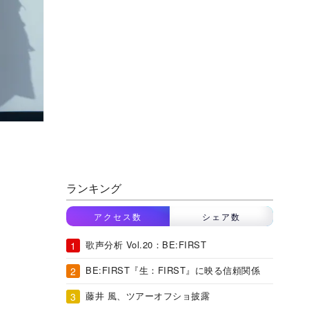
ランキング
アクセス数
シェア数
歌声分析 Vol.20：BE:FIRST
BE:FIRST『生：FIRST』に映る信頼関係
藤井 風、ツアーオフショ披露