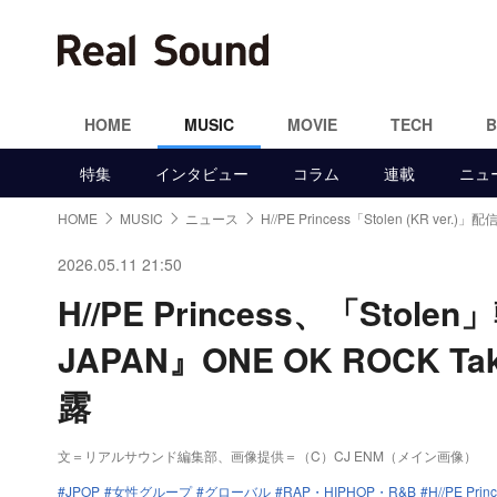
HOME
MUSIC
MOVIE
TECH
特集
インタビュー
コラム
連載
ニュ
HOME
MUSIC
ニュース
H//PE Princess「Stolen (KR ver.)」配
2026.05.11 21:50
H//PE Princess、「Sto
JAPAN』ONE OK ROCK 
露
文＝リアルサウンド編集部
、画像提供＝（C）CJ ENM（メイン画像）
JPOP
女性グループ
グローバル
RAP・HIPHOP・R&B
H//PE Prin