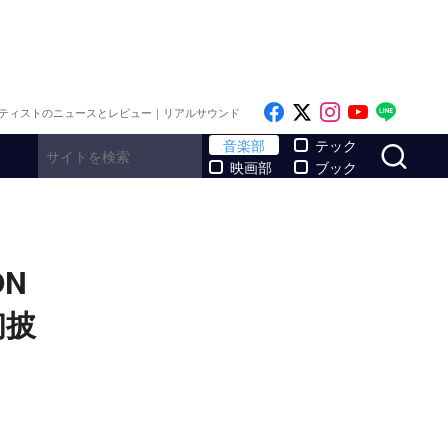
Like on Facebook
Follow on x
Follow on I
Follow o
Follo
ティストのニュースとレビュー｜リアルサウンド
サ
音楽部
テック
映画部
ブック
ON
初披