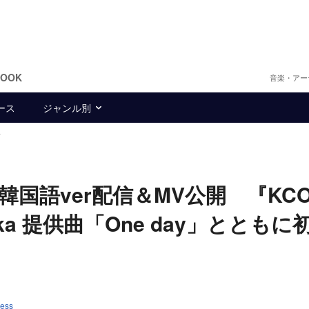
BOOK
音楽・アー
ース
ジャンル別
信
len」韓国語ver配信＆MV公開 『KC
Taka 提供曲「One day」とともに
cess