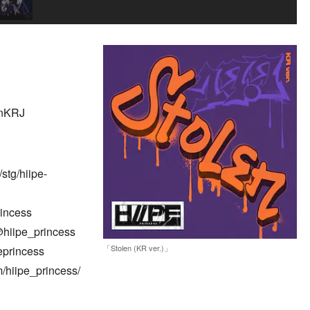
enKRJ
stg/hiipe-
incess
hiipe_princess
「Stolen (KR ver.)」
eprincess
/hiipe_princess/