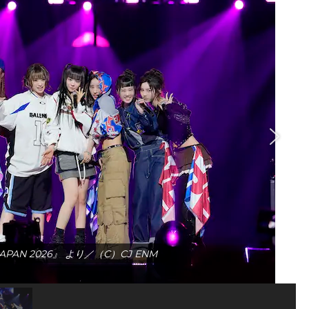
APAN 2026』 より／（C）CJ ENM