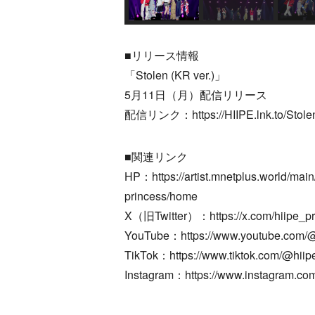
■リリース情報
「Stolen (KR ver.)」
5月11日（月）配信リリース
配信リンク：https://HIIPE.lnk.to/Stol
■関連リンク
HP：https://artist.mnetplus.world/main/
princess/home
X（旧Twitter）：https://x.com/hiipe_pr
YouTube：https://www.youtube.com/@
TikTok：https://www.tiktok.com/@hiip
Instagram：https://www.instagram.com