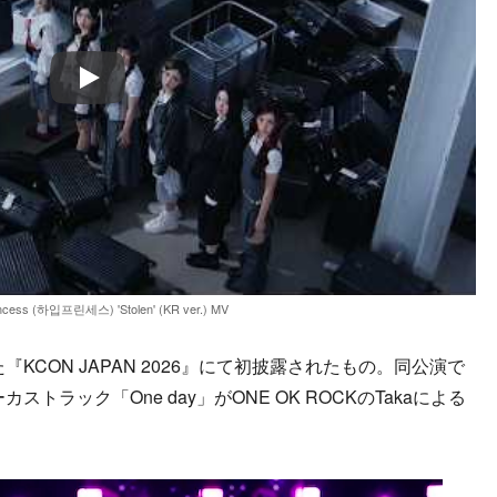
Play
incess (하입프린세스) 'Stolen' (KR ver.) MV
KCON JAPAN 2026』にて初披露されたもの。同公演で
カストラック「One day」がONE OK ROCKのTakaによる