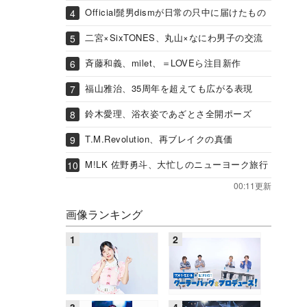
Official髭男dismが日常の只中に届けたもの
二宮×SixTONES、丸山×なにわ男子の交流
斉藤和義、milet、＝LOVEら注目新作
福山雅治、35周年を超えても広がる表現
鈴木愛理、浴衣姿であざとさ全開ポーズ
T.M.Revolution、再ブレイクの真価
M!LK 佐野勇斗、大忙しのニューヨーク旅行
00:11更新
画像ランキング