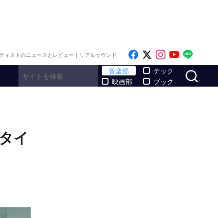
Like on Facebook
Follow on x
Follow on I
Follow o
Follo
ティストのニュースとレビュー｜リアルサウンド
サ
音楽部
テック
映画部
ブック
マタイ