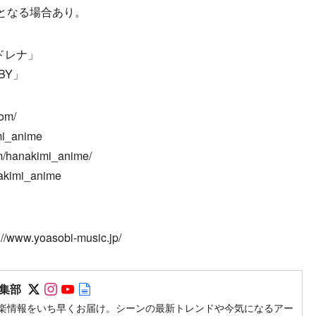
となる場合あり。
ドレナ」
BY」
om/
mi_anime
m/hanakimi_anime/
akimi_anime
w.yoasobi-music.jp/
Follow on SNS
Follow on SNS
Follow on SNS
Author web site
集部
楽情報をいち早くお届け。シーンの最新トレンドや今気になるアー