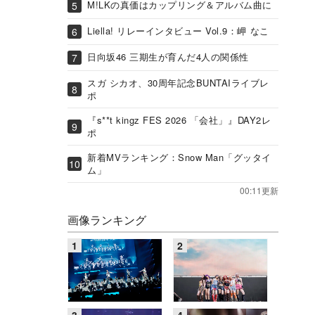
M!LKの真価はカップリング＆アルバム曲に
Liella! リレーインタビュー Vol.9：岬 なこ
日向坂46 三期生が育んだ4人の関係性
スガ シカオ、30周年記念BUNTAIライブレ
ポ
『s**t kingz FES 2026 「会社」』DAY2レ
ポ
新着MVランキング：Snow Man「グッタイ
ム」
00:11更新
画像ランキング