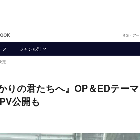
BOOK
音楽・アー
ース
ジャンル別
決定
花ざかりの君たちへ』OP＆EDテー
PV公開も