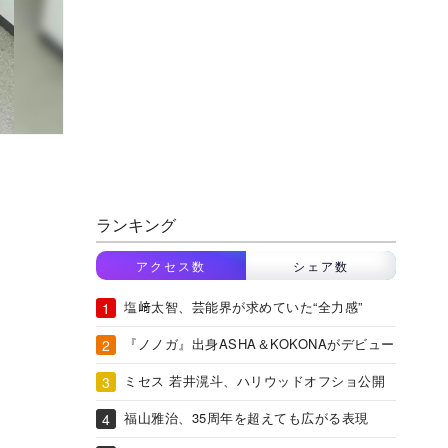
ランキング
アクセス数
シェア数
塩﨑太智、芸能界が求めていた“全力感”
『ノノガ』出身ASHA＆KOKONAがデビュー
ミセス 若井滉斗、ハリウッドオフショ公開
福山雅治、35周年を超えても広がる表現