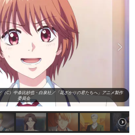
／（C）中条比紗也・白泉社／「花ざかりの君たちへ」アニメ製作
委員会