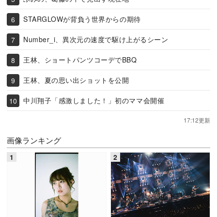
STARGLOWが背負う世界からの期待
Number_i、異次元の速度で駆け上がるシーン
王林、ショートパンツコーデでBBQ
王林、夏の思い出ショットを公開
中川翔子「感激しました！」初のママ会開催
17:12更新
画像ランキング