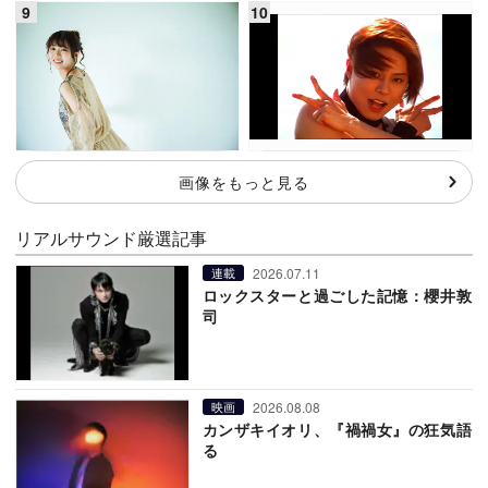
画像をもっと見る
リアルサウンド厳選記事
2026.07.11
連載
ロックスターと過ごした記憶：櫻井敦
司
2026.08.08
映画
カンザキイオリ、『禍禍女』の狂気語
る