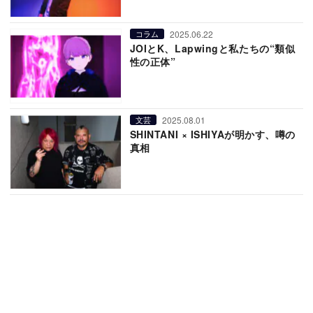
2025.06.22
コラム
JOIとK、Lapwingと私たちの“類似
性の正体”
2025.08.01
文芸
SHINTANI × ISHIYAが明かす、噂の
真相