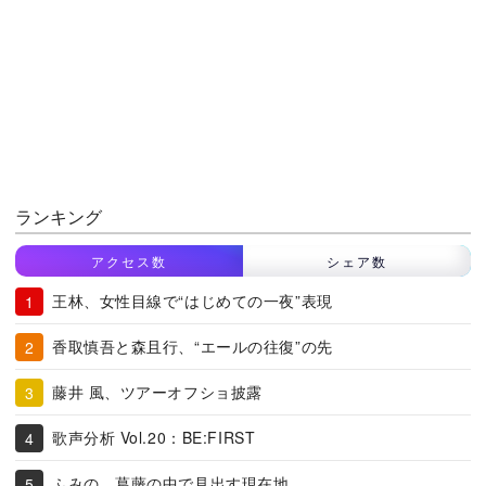
ランキング
アクセス数
シェア数
王林、女性目線で“はじめての一夜”表現
香取慎吾と森且行、“エールの往復”の先
藤井 風、ツアーオフショ披露
歌声分析 Vol.20：BE:FIRST
ふみの、葛藤の中で見出す現在地