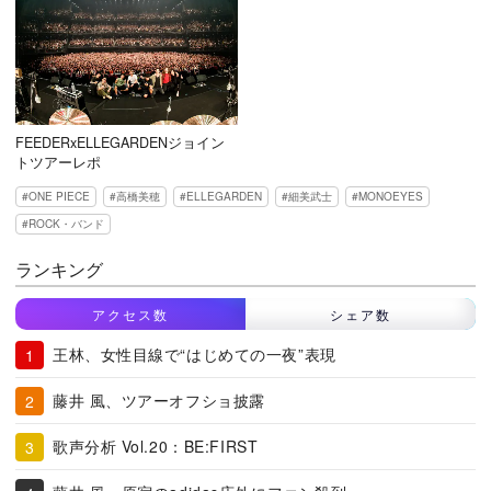
FEEDERxELLEGARDENジョイン
トツアーレポ
ONE PIECE
高橋美穂
ELLEGARDEN
細美武士
MONOEYES
ROCK・バンド
ランキング
アクセス数
シェア数
王林、女性目線で“はじめての一夜”表現
藤井 風、ツアーオフショ披露
歌声分析 Vol.20：BE:FIRST