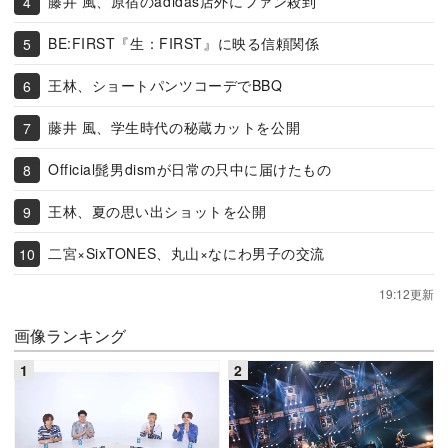
藤井 風、原宿のadidas店外にファン殺到
BE:FIRST『生：FIRST』に映る信頼関係
王林、ショートパンツコーデでBBQ
藤井 風、学生時代の秘蔵カットを公開
Official髭男dismが日常の只中に届けたもの
王林、夏の思い出ショットを公開
二宮×SixTONES、丸山×なにわ男子の交流
19:12更新
画像ランキング