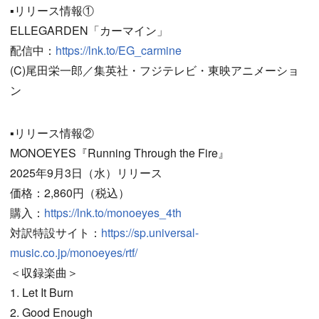
▪️リリース情報①
ELLEGARDEN「カーマイン」
配信中：
https://lnk.to/EG_carmine
(C)尾田栄一郎／集英社・フジテレビ・東映アニメーショ
ン
▪️リリース情報②
MONOEYES『Running Through the Fire』
2025年9月3日（水）リリース
価格：2,860円（税込）
購入：
https://lnk.to/monoeyes_4th
対訳特設サイト：
https://sp.universal-
music.co.jp/monoeyes/rtf/
＜収録楽曲＞
1. Let It Burn
2. Good Enough