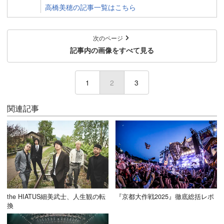
高橋美穂の記事一覧はこちら
次のページ
記事内の画像をすべて見る
1
2
(current)
3
関連記事
the HIATUS細美武士、人生観の転
『京都大作戦2025』徹底総括レポ
換