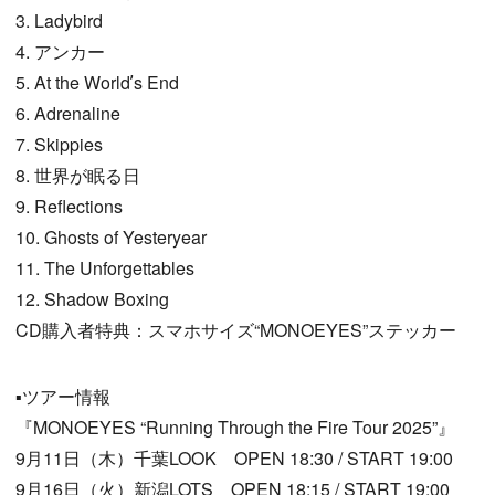
3. Ladybird
4. アンカー
5. At the Worldʼs End
6. Adrenaline
7. Skippies
8. 世界が眠る日
9. Reflections
10. Ghosts of Yesteryear
11. The Unforgettables
12. Shadow Boxing
CD購入者特典：スマホサイズ“MONOEYES”ステッカー
▪️ツアー情報
『MONOEYES “Running Through the Fire Tour 2025”』
9月11日（木）千葉LOOK OPEN 18:30 / START 19:00
9月16日（火）新潟LOTS OPEN 18:15 / START 19:00