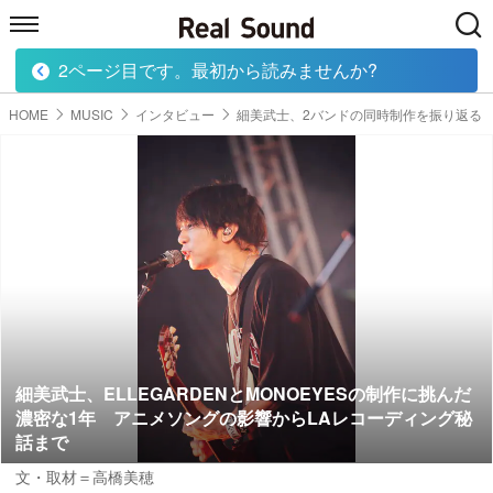
2ページ目です。最初から読みませんか?
HOME
MUSIC
MOVIE
TECH
BOOK
HOME
MUSIC
インタビュー
細美武士、2バンドの同時制作を振り返る
細美武士、ELLEGARDENとMONOEYESの制作に挑んだ
濃密な1年 アニメソングの影響からLAレコーディング秘
話まで
文・取材＝高橋美穂