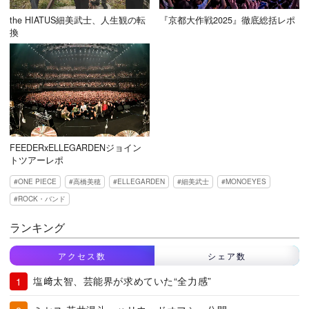
the HIATUS細美武士、人生観の転
『京都大作戦2025』徹底総括レポ
換
FEEDERxELLEGARDENジョイン
トツアーレポ
ONE PIECE
高橋美穂
ELLEGARDEN
細美武士
MONOEYES
ROCK・バンド
ランキング
アクセス数
シェア数
塩﨑太智、芸能界が求めていた“全力感”