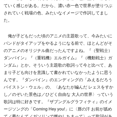
ていく感じがある。だから、濃い赤一色で世界が塗りつぶ
されていく戦場の色、みたいなイメージで作詞してまし
た。
俺が子どもだった頃のアニメの主題歌って、今みたいに
バンドがタイアップをやるようになる前で、ほとんどがそ
のアニメのオリジナル曲だったんですよね。『（聖戦士）
ダンバイン』『（重戦機）エルガイム』『（機動戦士）ガ
ンダム』とか。そういう主題歌の歌詞って今と比べて、あ
まり子ども向けを意識して書かれていなかったように思う
んです。『ダンバイン』のエンディングの「みえるだろう
バイストン・ウェル」の、〈あなたが編んだ レェスをすか
し／のぞいた景色は／ひどく自由な 大人の世界〉っていう
歌詞は特に好きです。『ザブングルグラフィティ』のイメ
ージソングの「Coming Hey you!」に〈唇の汗 お前が舐め
て／夢なんて／ガソリンで燃やしちまって〉って歌詞があ