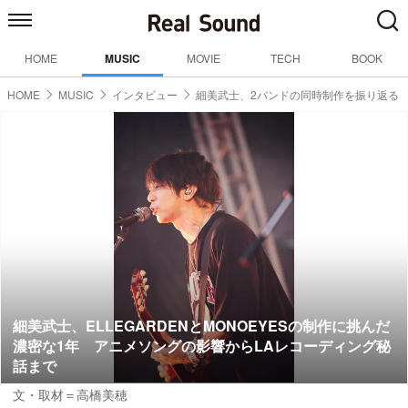
HOME
MUSIC
MOVIE
TECH
BOOK
HOME
MUSIC
インタビュー
細美武士、2バンドの同時制作を振り返る
細美武士、ELLEGARDENとMONOEYESの制作に挑んだ
濃密な1年 アニメソングの影響からLAレコーディング秘
話まで
文・取材＝高橋美穂