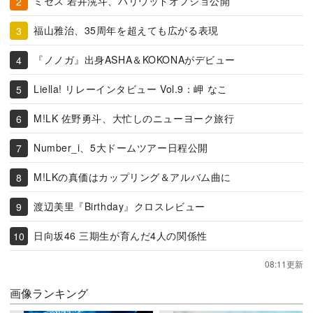
ミセス 若井滉斗、ハリウッドオフショ公開
福山雅治、35周年を超えても広がる表現
『ノノガ』出身ASHA＆KOKONAがデビュー
Liella! リレーインタビュー Vol.9：岬 なこ
M!LK 佐野勇斗、大忙しのニューヨーク旅行
Number_i、5大ドームツアー日程公開
M!LKの真価はカップリング＆アルバム曲に
渡辺美里『Birthday』クロスレビュー
日向坂46 三期生が育んだ4人の関係性
08:11更新
画像ランキング