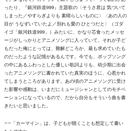
ったり、『銀河鉄道999』主題歌の〈そうさ君は 気づいて
しまった／やすらぎよりも 素晴らしいものに〉〈あの人の
目が うなずいていたよ／別れも愛の ひとつだと〉（ゴダ
イゴ「銀河鉄道999」）みたいに、かなり芯食ったメッセ
ージがしっかりとアニメソングに入っていて。それが子ど
もだった俺にとっては、難解どころか、最も求めていたも
のだったような記憶があるんです。今でも、ポップソング
の中にあるふわっとした優しい歌詞よりも、幼少期に出会
ったアニメソングに書かれていた真実のほうに、心惹かれ
てしまうところがあります。あの頃のアニメソングに受け
た影響や感動は、いまだにミュージシャンとしてのモチベ
ーションになっているので、だから自分もそういう曲を書
きたいと思いました。
――「カーマイン」は、子どもが聴くことも想定して書い