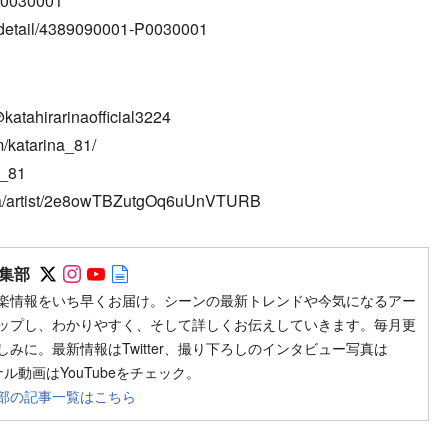
-P0030001
etail/4389090001-P0030001
atahirarinaofficial3224
/katarina_81/
a_81
tl-ja/artist/2e8owTBZutgOq6uUnVTURB
Follow on SNS
Follow on SNS
Follow on SNS
Author web site
集部
楽情報をいち早くお届け。シーンの最新トレンドや今気になるアー
ップし、わかりやすく、そして詳しくお伝えしていきます。毎月更
みに。最新情報はTwitter、撮り下ろしのインタビュー写真は
ジナル動画はYouTubeをチェック。
部の記事一覧はこちら