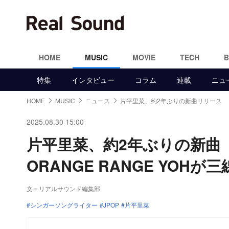
HOME
MUSIC
MOVIE
TECH
特集
インタビュー
コラム
連載
ニュ
HOME
MUSIC
ニュース
片平里菜、約2年ぶりの新曲リリース
2025.08.30 15:00
片平里菜、約2年ぶりの新
ORANGE RANGE YOHが
文＝リアルサウンド編集部
シンガーソングライター
JPOP
片平里菜