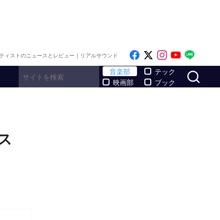
Like on Facebook
Follow on x
Follow on I
Follow o
Follo
ティストのニュースとレビュー｜リアルサウンド
サ
音楽部
テック
映画部
ブック
ース