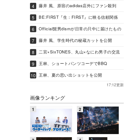
藤井 風、原宿のadidas店外にファン殺到
BE:FIRST『生：FIRST』に映る信頼関係
Official髭男dismが日常の只中に届けたもの
藤井 風、学生時代の秘蔵カットを公開
二宮×SixTONES、丸山×なにわ男子の交流
王林、ショートパンツコーデでBBQ
王林、夏の思い出ショットを公開
17:12更新
画像ランキング