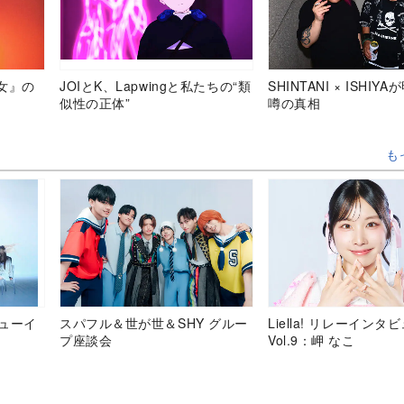
女』の
JOIとK、Lapwingと私たちの“類
SHINTANI × ISHIY
似性の正体”
噂の真相
も
デビューイ
スパフル＆世が世＆SHY グルー
Liella! リレーインタ
プ座談会
Vol.9：岬 なこ