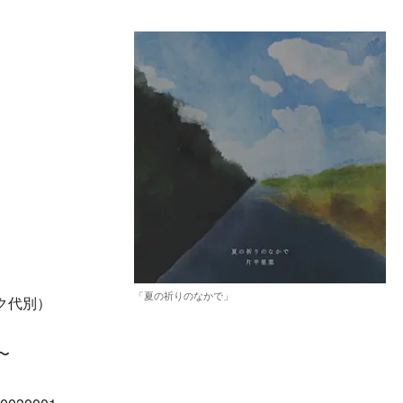
「夏の祈りのなかで」
ク代別）
〜