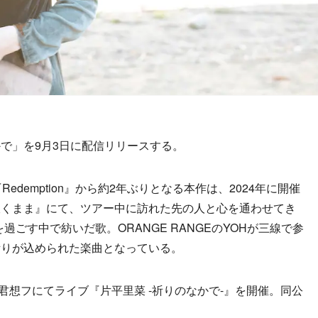
で」を9月3日に配信リリースする。
demption』から約2年ぶりとなる本作は、2024年に開催
吹くまま』にて、ツアー中に訪れた先の人と心を通わせてき
を過ごす中で紡いだ歌。ORANGE RANGEのYOHが三線で参
祈りが込められた楽曲となっている。
ル君想フにてライブ『片平里菜 -祈りのなかで-』を開催。同公