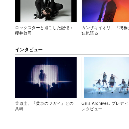
ロックスターと過ごした記憶：
カンザキイオリ、『禍禍
櫻井敦司
狂気語る
インタビュー
菅原圭、『黄泉のツガイ』との
Girls Archives. プレ
共鳴
ンタビュー