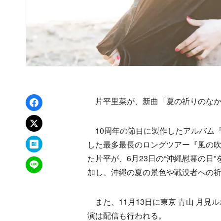
Facebookでシェア
片平里菜が、新曲「夏の祈りのなか
xでポスト
10周年の節目に製作したアルバム『Re
はてなブックマーク
した最多最長のロングツアー『風の
た片平が、6月23日の“沖縄慰霊の日”
LINEで送る
加し、沖縄の夏の景色や戦没者への
また、11月13日に東京 青山 月見
演は配信も行われる。