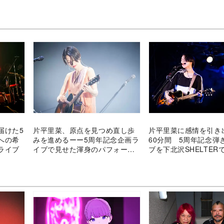
届けた5
片平里菜、原点を見つめ直し歩
片平里菜に感情を引き
への希
みを進めるーー5周年記念企画ラ
60分間 5周年記念弾
ライブ
イブで見せた渾身のパフォーマ
ブを下北沢SHELTER
ンス