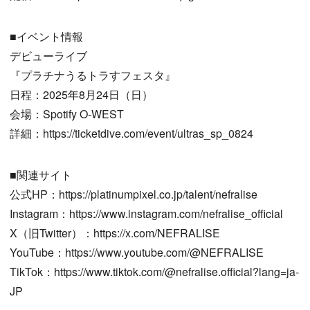
■イベント情報
デビューライブ
『プラチナうるトラすフェスタ』
日程：2025年8月24日（日）
会場：Spotify O-WEST
詳細：https://ticketdive.com/event/ultras_sp_0824
■関連サイト
公式HP：https://platinumpixel.co.jp/talent/nefralise
Instagram：https://www.instagram.com/nefralise_official
X（旧Twitter）：https://x.com/NEFRALISE
YouTube：https://www.youtube.com/@NEFRALISE
TikTok：https://www.tiktok.com/@nefralise.official?lang=ja-
JP