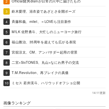
Official髭男dismが日常の只中に届けたもの
鈴木愛理、浴衣姿であざとさ全開ポーズ
斉藤和義、milet、＝LOVEら注目新作
M!LK 佐野勇斗、大忙しのニューヨーク旅行
福山雅治、35周年を超えても広がる表現
宮舘涼太、CM、アンバサダー起用の背景
二宮×SixTONES、丸山×なにわ男子の交流
T.M.Revolution、再ブレイクの真価
ミセス 若井滉斗、ハリウッドオフショ公開
14:11更新
画像ランキング