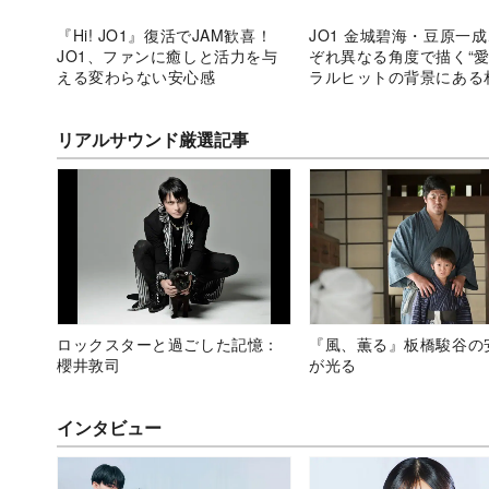
『Hi! JO1』復活でJAM歓喜！
JO1 金城碧海・豆原一
JO1、ファンに癒しと活力を与
ぞれ異なる角度で描く“愛
える変わらない安心感
ラルヒットの背景にある
果
リアルサウンド厳選記事
ロックスターと過ごした記憶：
『風、薫る』板橋駿谷の
櫻井敦司
が光る
インタビュー