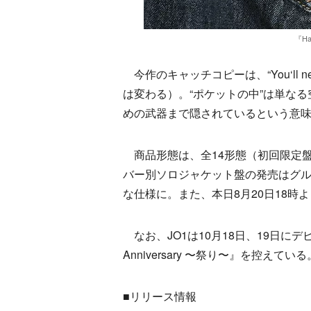
『Ha
今作のキャッチコピーは、“You‘ll never
は変わる）。“ポケットの中”は単な
めの武器まで隠されているという意
商品形態は、全14形態（初回限定盤
バー別ソロジャケット盤の発売はグル
な仕様に。また、本日8月20日18時
なお、JO1は10月18日、19日にデビ
Anniversary 〜祭り〜』を控えている
■リリース情報