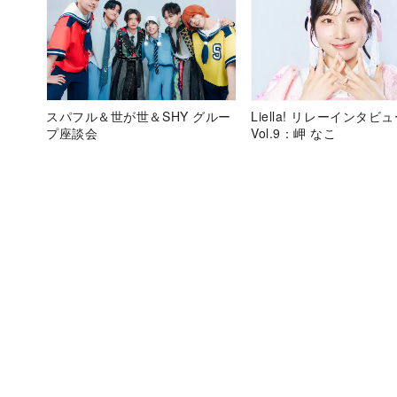
スパフル＆世が世＆SHY グルー
Liella! リレーインタビ
プ座談会
Vol.9：岬 なこ