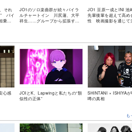
成、それ
JO1のソロ楽曲群が続々バイラ
JO1 豆原一成とINI 
” バイ
ルチャートイン 川尻蓮、大平
先輩後輩を超えて高め
相乗効
祥生……グループから拡張する
性 映画撮影を通じて
個人の表現の幅
く友情
安心感
JOIとK、Lapwingと私たちの“類
SHINTANI × ISHIY
似性の正体”
噂の真相
も