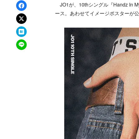
Facebookでシェア
JO1が、10thシングル『Handz In
ース。あわせてイメージポスターが
xでポスト
はてなブックマーク
LINEで送る