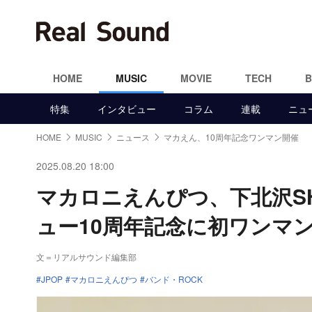
HOME
MUSIC
MOVIE
TECH
特集
インタビュー
コラム
連載
ニュ
HOME
MUSIC
ニュース
マカえん、10周年記念ワンマン開催
2025.08.20 18:00
マカロニえんぴつ、下北沢SH
ュー10周年記念に初ワンマ
文＝リアルサウンド編集部
JPOP
マカロニえんぴつ
バンド・ROCK