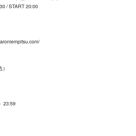
/ START 20:00
oniempitsu.com/
込）
23:59