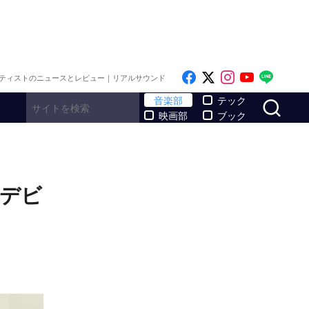
Like on Facebook
Follow on x
Follow on I
Follow o
Follo
ティストのニュースとレビュー｜リアルサウンド
サ
音楽部
テック
映画部
ブック
 デビ