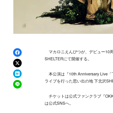
Facebookでシェア
マカロニえんぴつが、デビュー10周
SHELTERにて開催する。
xでポスト
はてなブックマーク
本公演は『10th Anniversary 
ライブを行った思い出の地 下北沢SH
LINEで送る
チケットは公式ファンクラブ『OKK
は公式SNSへ。