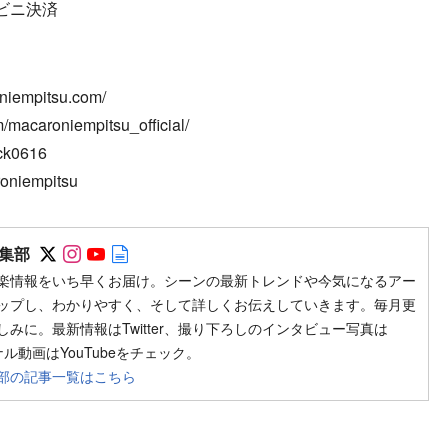
ビニ決済
empitsu.com/
/macaroniempitsu_official/
ck0616
roniempitsu
Follow on SNS
Follow on SNS
Follow on SNS
Author web site
集部
楽情報をいち早くお届け。シーンの最新トレンドや今気になるアー
ップし、わかりやすく、そして詳しくお伝えしていきます。毎月更
みに。最新情報はTwitter、撮り下ろしのインタビュー写真は
ジナル動画はYouTubeをチェック。
部の記事一覧はこちら