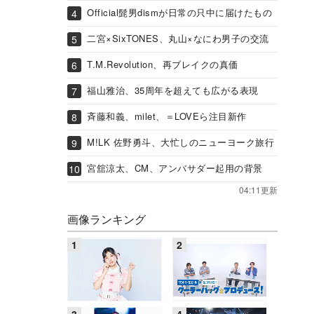
Official髭男dismが日常の只中に届けたもの
二宮×SixTONES、丸山×なにわ男子の交流
T.M.Revolution、再ブレイクの真価
福山雅治、35周年を超えても広がる表現
斉藤和義、milet、＝LOVEら注目新作
M!LK 佐野勇斗、大忙しのニューヨーク旅行
宮舘涼太、CM、アンバサダー起用の背景
04:11更新
画像ランキング