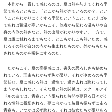
本作から一貫して感じるのは、夏は熱を与えてくれる季
節であるとともに、「どこから熱がきているのか？」とい
うことをわかりにくくする季節だということ。たとえば冬
であれば気温が寒いからこそ、他者から伝わる温もりや自
身の内側の熱さなど、熱の出所がわかりやすい。一方で、
夏は誰に触れるまでもなく、どこもかしこも熱いため、感
じるその熱が自分の内から生まれたものか、外からもたら
されたものかを曖昧にするのだ。
だからこそ、夏の高揚感には、喪失の恐ろしさも秘めら
れている。理由もわからず胸が昂り、それが冷めるのも季
節任せ。夏に感じる熱は一過性で、過ぎ去れば終わってし
まうかもしれない。そんな夏と熱の関係は、スクールアイ
ドルの曲では、青春という限られた時間や夢見る日々がく
れる情熱に投影される。夢に向かって脇目も振らずに走る
青春も、いつかは必ず終わる。それは彼女たちが限りある