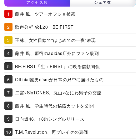
アクセス数
シェア数
藤井 風、ツアーオフショ披露
歌声分析 Vol.20：BE:FIRST
王林、女性目線で“はじめての一夜”表現
藤井 風、原宿のadidas店外にファン殺到
BE:FIRST『生：FIRST』に映る信頼関係
Official髭男dismが日常の只中に届けたもの
二宮×SixTONES、丸山×なにわ男子の交流
藤井 風、学生時代の秘蔵カットを公開
日向坂46、18thシングルリリース
T.M.Revolution、再ブレイクの真価