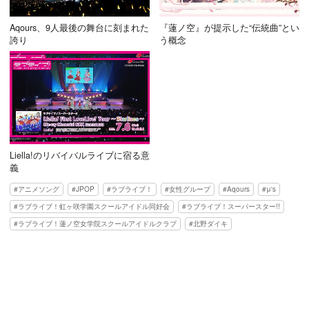
Aqours、9人最後の舞台に刻まれた
『蓮ノ空』が提示した“伝統曲”とい
誇り
う概念
Liella!のリバイバルライブに宿る意
義
アニメソング
JPOP
ラブライブ！
女性グループ
Aqours
μ's
ラブライブ！虹ヶ咲学園スクールアイドル同好会
ラブライブ！スーパースター!!
ラブライブ！蓮ノ空女学院スクールアイドルクラブ
北野ダイキ