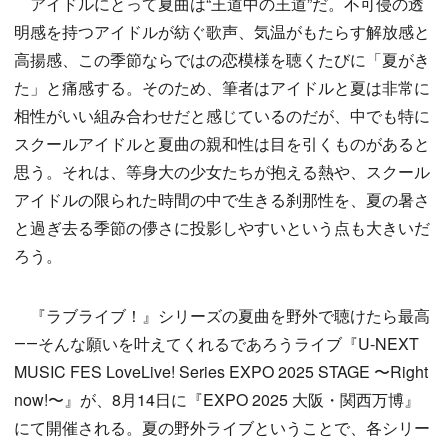
アイドルにとって夏曲は“王道中の王道”だ。不可侵の透
明感を持つアイドルが紡ぐ歌声、気温がもたらす解放感と
高揚感、この季節ならではの恋模様を聴くたびに「夏がき
た」と痛感する。そのため、筆者はアイドルと夏は非常に
相性がいい組み合わせだと感じているのだが、中でも特に
スクールアイドルと夏曲の親和性は目を引くものがあると
思う。それは、等身大の少女たちが抱える熱や、スクール
アイドルの限られた時間の中で生きる刹那性を、夏の暑さ
と過ぎ去る季節の儚さに投影しやすいという点も大きいだ
ろう。
『ラブライブ！』シリーズの夏曲を野外で聴けたら最高
――そんな願いを叶えてくれるであろうライブ『U-NEXT
MUSIC FES LoveLive! Series EXPO 2025 STAGE 〜Right
now!〜』が、8月14日に『EXPO 2025 大阪・関西万博』
にて開催される。夏の野外ライブということで、各シリー