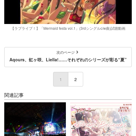
【ラブライブ！】「Mermaid festa vol.1」(3rdシングルc/w曲)試聴動画
次のページ
Aqours、虹ヶ咲、Liella!……それぞれのシリーズが彩る“夏”
1
(current)
2
関連記事