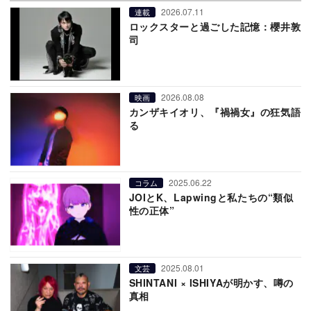
2026.07.11
連載
ロックスターと過ごした記憶：櫻井敦
司
2026.08.08
映画
カンザキイオリ、『禍禍女』の狂気語
る
2025.06.22
コラム
JOIとK、Lapwingと私たちの“類似
性の正体”
2025.08.01
文芸
SHINTANI × ISHIYAが明かす、噂の
真相