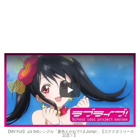
Play
【MV Full】 µ's 3rdシングル「夏色えがおで1,2,Jump!」【スクスタリリース
記念！】