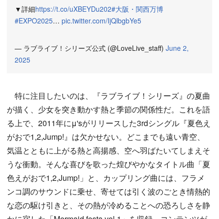
▼詳細
https://t.co/uXBEYDu202
#大阪・関西万博
#EXPO2025
…
pic.twitter.com/IjQlbgbYe5
— ラブライブ！シリーズ公式 (@LoveLive_staff)
June 2,
2025
特に注目したいのは、『ラブライブ！シリーズ』の夏曲
が描く、少女を突き動かす熱と季節の関係性だ。これを語
る上で、2011年にμ'sがリリースした3rdシングル『夏色え
がおで1,2,Jump!』は欠かせない。どこまでも遠い青空、
気温とともに上がる熱と高揚感、空へ羽ばたいてしまえそ
うな衝動。そんな喜びを歌った煌びやかなタイトル曲「夏
色えがおで1,2,Jump!」と、カップリング曲には、フラメ
ンコ調のサウンドに乗せ、寄せては引く波のごとき情熱的
な恋の駆け引きと、その熱が冷めることへの恐ろしさを静
かに宿した「Mermaid festa vol.1」を収録。コンテンツが