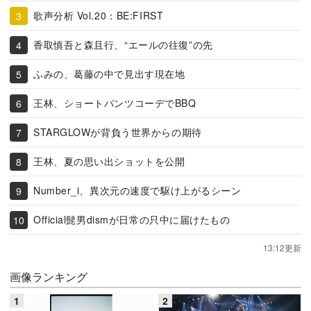
歌声分析 Vol.20：BE:FIRST
香取慎吾と森且行、“エールの往復”の先
ふみの、葛藤の中で見出す現在地
王林、ショートパンツコーデでBBQ
STARGLOWが背負う世界からの期待
王林、夏の思い出ショットを公開
Number_i、異次元の速度で駆け上がるシーン
Official髭男dismが日常の只中に届けたもの
13:12更新
画像ランキング