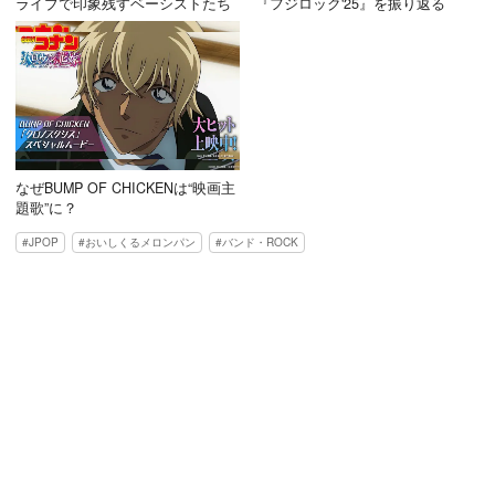
ライブで印象残すベーシストたち
『フジロック'25』を振り返る
なぜBUMP OF CHICKENは“映画主
題歌”に？
JPOP
おいしくるメロンパン
バンド・ROCK