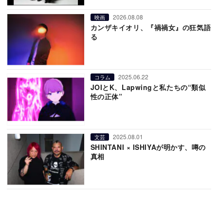
2026.08.08
映画
カンザキイオリ、『禍禍女』の狂気語
る
2025.06.22
コラム
JOIとK、Lapwingと私たちの“類似
性の正体”
2025.08.01
文芸
SHINTANI × ISHIYAが明かす、噂の
真相