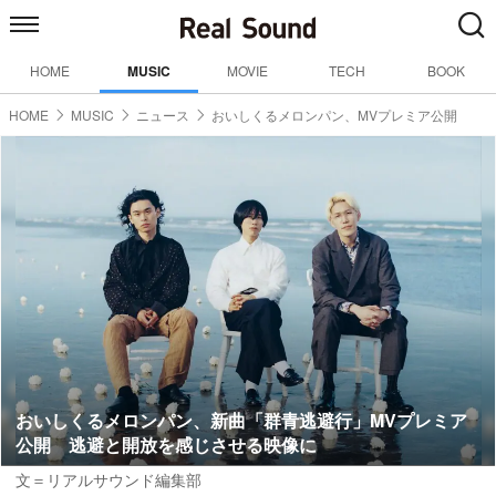
HOME
MUSIC
MOVIE
TECH
BOOK
HOME
MUSIC
ニュース
おいしくるメロンパン、MVプレミア公開
おいしくるメロンパン、新曲「群青逃避行」MVプレミア
公開 逃避と開放を感じさせる映像に
文＝リアルサウンド編集部