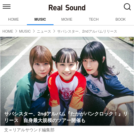
HOME
MUSIC
MOVIE
TECH
BOOK
HOME
MUSIC
ニュース
サバシスター、2ndアルバムリリース
サバシスター、2ndアルバム『たかがパンクロック！』リ
リース 自身最大規模のツアー開催も
文＝リアルサウンド編集部