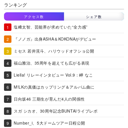
ランキング
アクセス数
シェア数
塩﨑太智、芸能界が求めていた“全力感”
『ノノガ』出身ASHA＆KOKONAがデビュー
ミセス 若井滉斗、ハリウッドオフショ公開
福山雅治、35周年を超えても広がる表現
Liella! リレーインタビュー Vol.9：岬 なこ
M!LKの真価はカップリング＆アルバム曲に
日向坂46 三期生が育んだ4人の関係性
スガ シカオ、30周年記念BUNTAIライブレポ
Number_i、5大ドームツアー日程公開