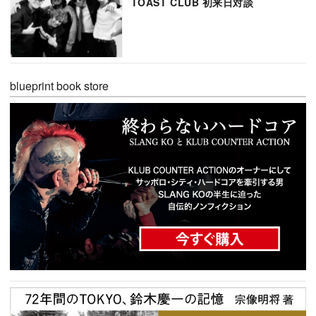
TOAST CLUB 初来日対談
blueprint book store