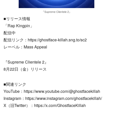
『Supreme Clientele 2』
■リリース情報
「Rap Kingpin」
配信中
配信リンク：https://ghostface-killah.sng.to/sc2
レーベル：Mass Appeal
『Supreme Clientele 2』
8月22日（金）リリース
■関連リンク
YouTube：https://www.youtube.com/@ghostfacekillah
Instagram：https://www.instagram.com/ghostfacekillah/
X（旧Twitter）：https://x.com/GhostfaceKillah