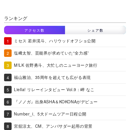
ランキング
アクセス数
シェア数
ミセス 若井滉斗、ハリウッドオフショ公開
塩﨑太智、芸能界が求めていた“全力感”
M!LK 佐野勇斗、大忙しのニューヨーク旅行
福山雅治、35周年を超えても広がる表現
Liella! リレーインタビュー Vol.9：岬 なこ
『ノノガ』出身ASHA＆KOKONAがデビュー
Number_i、5大ドームツアー日程公開
宮舘涼太、CM、アンバサダー起用の背景