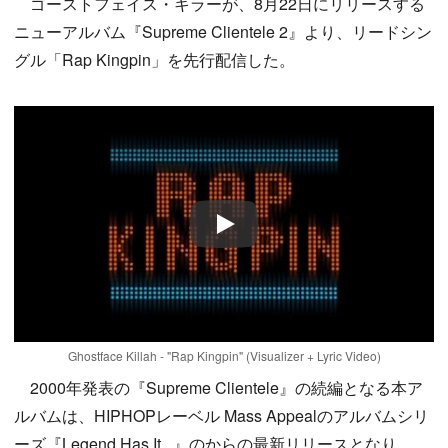
ゴーストフェイス・キラーが、8月22日にリリースする
ニューアルバム『Supreme Clientele 2』より、リードシン
グル「Rap Kingpin」を先行配信した。
Play
Ghostface Killah - "Rap Kingpin" (Visualizer + Lyric Video)
2000年発表の『Supreme Clientele』の続編となる本ア
ルバムは、HIPHOPレーベル Mass Appealのアルバムシリ
ーズ『Legend Has It...』のからの最新リリースとなり、