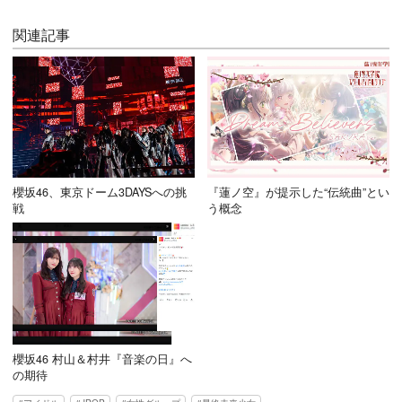
関連記事
櫻坂46、東京ドーム3DAYSへの挑
『蓮ノ空』が提示した“伝統曲”とい
戦
う概念
櫻坂46 村山＆村井『音楽の日』へ
の期待