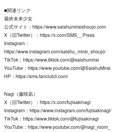
■関連リンク
最終未来少女
公式サイト：https://www.saishumiraishoujo.com
X（旧Twitter）：https://x.com/SMS__Press
Instagram：
https://www.instagram.com/saishu_mirai_shoujo/
TikTok：https://www.tiktok.com/@saishumirai
YouTube：https://www.youtube.com/@SaishuMirai
HP：https://sms.fanclub3.com/
Nagi（藤咲凪）
X（旧Twitter）：https://x.com/fujisakinagi
Instagram：https://www.instagram.com/fujisakinagi/
TikTok：https://www.tiktok.com/@fujisakinagi
YouTube：https://www.youtube.com/@nagi_room_