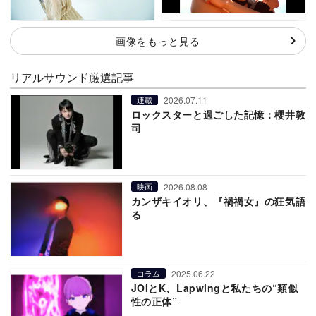
画像をもっと見る
リアルサウンド厳選記事
2026.07.11
連載
ロックスターと過ごした記憶：櫻井敦
司
2026.08.08
映画
カンザキイオリ、『禍禍女』の狂気語
る
2025.06.22
コラム
JOIとK、Lapwingと私たちの“類似
性の正体”