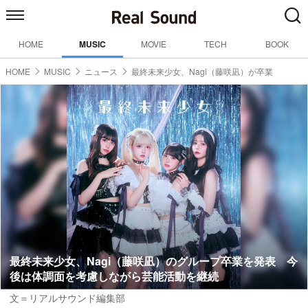
HOME
MUSIC
MOVIE
TECH
BOOK
HOME
MUSIC
ニュース
最終未来少女、Nagi（藤咲凪）が卒業
最終未来少女、Nagi（藤咲凪）のグループ卒業を発表 今
後は体調面を考慮しながら芸能活動を継続
文＝リアルサウンド編集部