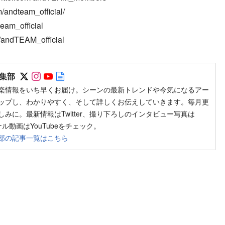
/andteam_official/
eam_official
/andTEAM_official
Follow on SNS
Follow on SNS
Follow on SNS
Author web site
集部
楽情報をいち早くお届け。シーンの最新トレンドや今気になるアー
ップし、わかりやすく、そして詳しくお伝えしていきます。毎月更
みに。最新情報はTwitter、撮り下ろしのインタビュー写真は
ジナル動画はYouTubeをチェック。
部の記事一覧はこちら