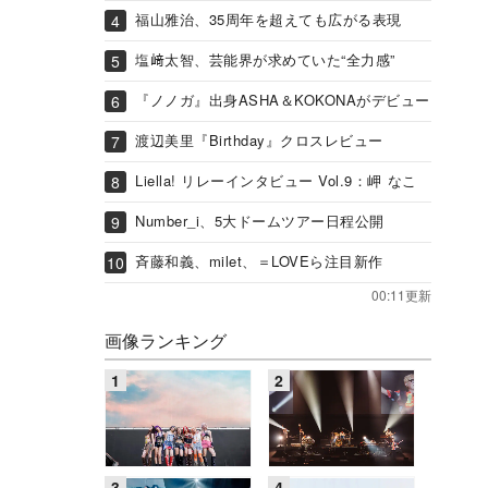
福山雅治、35周年を超えても広がる表現
塩﨑太智、芸能界が求めていた“全力感”
『ノノガ』出身ASHA＆KOKONAがデビュー
渡辺美里『Birthday』クロスレビュー
Liella! リレーインタビュー Vol.9：岬 なこ
Number_i、5大ドームツアー日程公開
斉藤和義、milet、＝LOVEら注目新作
00:11更新
画像ランキング