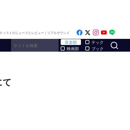
Like on Facebook
Follow on x
Follow on I
Follow o
Follo
ティストのニュースとレビュー｜リアルサウンド
サ
音楽部
テック
映画部
ブック
にて