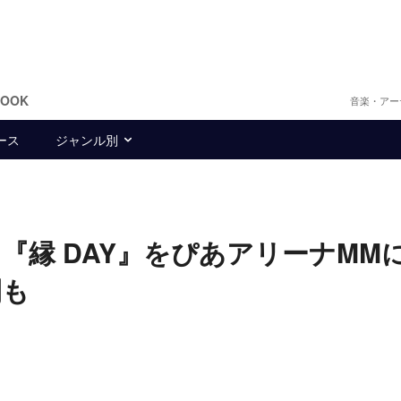
BOOK
音楽・アー
ース
ジャンル別
ト『縁 DAY』をぴあアリーナMM
開も