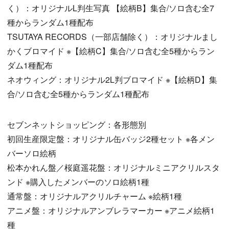
く）：オリジナルL判生写真 【絵柄B】集合/ソロ含む全7
種からランダム1種配布
TSUTAYA RECORDS（一部店舗除く）：オリジナルまし
かくブロマイド ※【絵柄C】集合/ソロ含む全5種からラン
ダム1種配布
ネオウィング：オリジナル2L判ブロマイド ※【絵柄D】集
合/ソロ含む全5種からランダム1種配布
セブンネットショッピング：各形態別
初回生産限定盤：オリジナル缶バッジ2種セット ※各メン
バーソロ絵柄
松本かれん盤／桜庭遥花盤：オリジナルミニアクリルスタ
ンド ※購入したメンバーのソロ絵柄1種
通常盤：オリジナルアクリルチャーム ※絵柄1種
アニメ盤：オリジナルアンブレラマーカー ※アニメ絵柄1
種