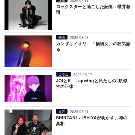
2026.07.11
連載
ロックスターと過ごした記憶：櫻井敦
司
2026.08.08
映画
カンザキイオリ、『禍禍女』の狂気語
る
2025.06.22
コラム
JOIとK、Lapwingと私たちの“類似
性の正体”
2025.08.01
文芸
SHINTANI × ISHIYAが明かす、噂の
真相