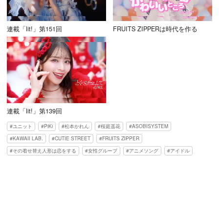
連載「lit!」第151回
FRUITS ZIPPERは時代を作る
連載「lit!」第139回
ユニット
PiKi
松本かれん
桜庭遥花
ASOBISYSTEM
KAWAII LAB.
CUTIE STREET
FRUITS ZIPPER
その着せ替え人形は恋をする
女性グループ
アニメソング
アイドル