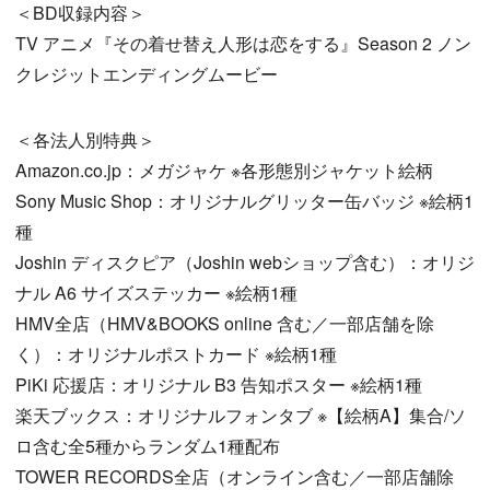
＜BD収録内容＞
TV アニメ『その着せ替え人形は恋をする』Season 2 ノン
クレジットエンディングムービー
＜各法人別特典＞
Amazon.co.jp：メガジャケ ※各形態別ジャケット絵柄
Sony Music Shop：オリジナルグリッター缶バッジ ※絵柄1
種
Joshin ディスクピア（Joshin webショップ含む）：オリジ
ナル A6 サイズステッカー ※絵柄1種
HMV全店（HMV&BOOKS online 含む／一部店舗を除
く）：オリジナルポストカード ※絵柄1種
PiKi 応援店：オリジナル B3 告知ポスター ※絵柄1種
楽天ブックス：オリジナルフォンタブ ※【絵柄A】集合/ソ
ロ含む全5種からランダム1種配布
TOWER RECORDS全店（オンライン含む／一部店舗除