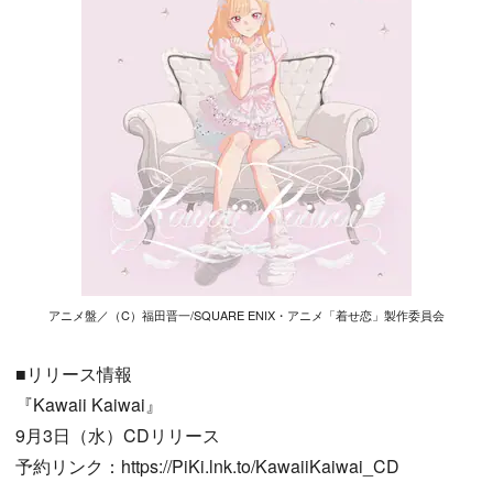
アニメ盤／（C）福田晋一/SQUARE ENIX・アニメ「着せ恋」製作委員会
■リリース情報
『Kawaii Kaiwai』
9月3日（水）CDリリース
予約リンク：https://PiKi.lnk.to/KawaiiKaiwai_CD