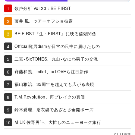
歌声分析 Vol.20：BE:FIRST
藤井 風、ツアーオフショ披露
BE:FIRST『生：FIRST』に映る信頼関係
Official髭男dismが日常の只中に届けたもの
二宮×SixTONES、丸山×なにわ男子の交流
斉藤和義、milet、＝LOVEら注目新作
福山雅治、35周年を超えても広がる表現
T.M.Revolution、再ブレイクの真価
鈴木愛理、浴衣姿であざとさ全開ポーズ
M!LK 佐野勇斗、大忙しのニューヨーク旅行
01:11更新