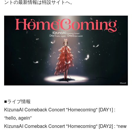
ントの最新情報は特設サイトへ。
■ライブ情報
KizunaAI Comeback Concert "Homecoming" [DAY1] :
“hello, agein”
KizunaAI Comeback Concert "Homecoming" [DAY2] : “new