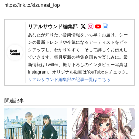
https://lnk.to/kizunaai_top
Follow on SNS
Follow on SNS
Follow on SN
Author web 
リアルサウンド編集部
あなたが知りたい音楽情報をいち早くお届け。シー
ンの最新トレンドや今気になるアーティストをピッ
クアップし、わかりやすく、そして詳しくお伝えし
ていきます。毎月更新の特集企画もお楽しみに。最
新情報はTwitter、撮り下ろしのインタビュー写真は
Instagram、オリジナル動画はYouTubeをチェック。
リアルサウンド編集部の記事一覧はこちら
関連記事