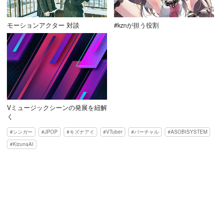
モーションアクター 対談
#kznが担う役割
Vミュージックシーンの発展を紐解
く
シンガー
JPOP
キズナアイ
VTuber
バーチャル
ASOBISYSTEM
KizunaAI