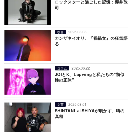
ロックスターと過ごした記憶：櫻井敦
司
2026.08.08
映画
カンザキイオリ、『禍禍女』の狂気語
る
2025.06.22
コラム
JOIとK、Lapwingと私たちの“類似
性の正体”
2025.08.01
文芸
SHINTANI × ISHIYAが明かす、噂の
真相