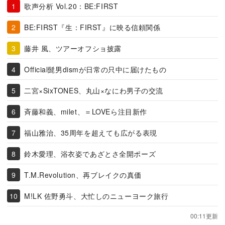
歌声分析 Vol.20：BE:FIRST
BE:FIRST『生：FIRST』に映る信頼関係
藤井 風、ツアーオフショ披露
Official髭男dismが日常の只中に届けたもの
二宮×SixTONES、丸山×なにわ男子の交流
斉藤和義、milet、＝LOVEら注目新作
福山雅治、35周年を超えても広がる表現
鈴木愛理、浴衣姿であざとさ全開ポーズ
T.M.Revolution、再ブレイクの真価
M!LK 佐野勇斗、大忙しのニューヨーク旅行
00:11更新