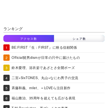
ランキング
アクセス数
シェア数
BE:FIRST『生：FIRST』に映る信頼関係
Official髭男dismが日常の只中に届けたもの
鈴木愛理、浴衣姿であざとさ全開ポーズ
二宮×SixTONES、丸山×なにわ男子の交流
斉藤和義、milet、＝LOVEら注目新作
福山雅治、35周年を超えても広がる表現