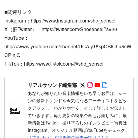
■関連リンク
Instagram：https://www.instagram.com/sho_sensei
X（旧Twitter）：https://twitter.com/Shosensei?s=20
YouTube：
https://www.youtube.com/channel/UCAiy18kpCBIChu5sW
CPlnjQ
TikTok：https://www.tiktok.com/@sho_sensei
Follow on SNS
Follow on SNS
Follow on SN
Author web 
リアルサウンド編集部
あなたが知りたい音楽情報をいち早くお届け。シー
ンの最新トレンドや今気になるアーティストをピッ
クアップし、わかりやすく、そして詳しくお伝えし
ていきます。毎月更新の特集企画もお楽しみに。最
新情報はTwitter、撮り下ろしのインタビュー写真は
Instagram、オリジナル動画はYouTubeをチェック。
リアルサウンド編集部の記事一覧はこちら