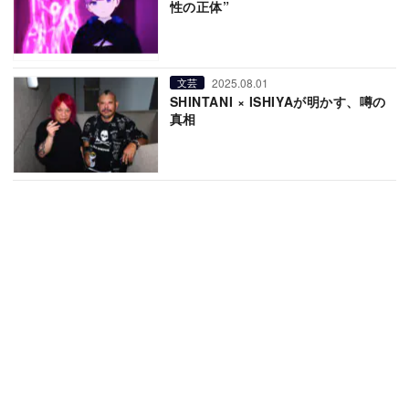
性の正体”
2025.08.01
文芸
SHINTANI × ISHIYAが明かす、噂の
真相