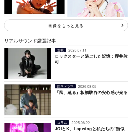
画像をもっと見る
リアルサウンド厳選記事
2026.07.11
連載
ロックスターと過ごした記憶：櫻井敦
司
2026.08.05
国内ドラマ
『風、薫る』板橋駿谷の安心感が光る
2025.06.22
コラム
JOIとK、Lapwingと私たちの“類似