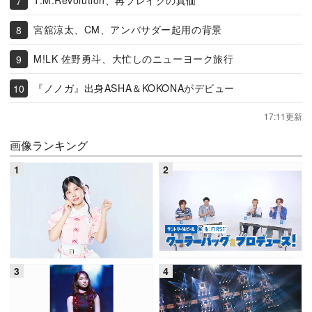
T.M.Revolution、再ブレイクの真価
宮舘涼太、CM、アンバサダー起用の背景
M!LK 佐野勇斗、大忙しのニューヨーク旅行
『ノノガ』出身ASHA＆KOKONAがデビュー
17:11更新
画像ランキング