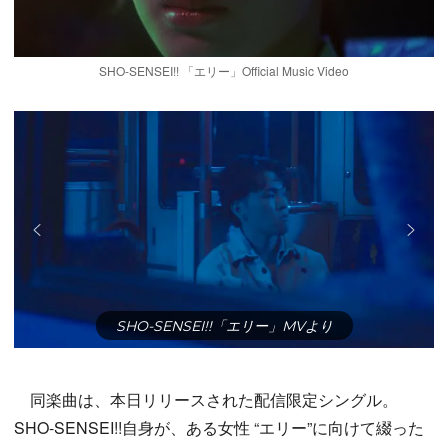
SHO-SENSEI!! 「エリー」Official Music Video
SHO-SENSEI!!「エリー」MVより
同楽曲は、本日リリースされた配信限定シングル。
SHO-SENSEI!!自身が、ある女性 “エリー”に向けて綴った