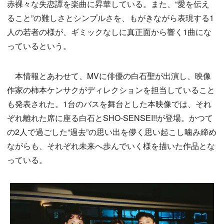
赤裸々な失恋譚を楽曲に昇華している。また、“愛を伝え
ること”の難しさとシンプルさを、もがきながら表現する1
人の若者の様が、ギミックなしに真正面から響く1曲にな
っているという。
本情報とあわせて、MVに俳優の白石聖が出演し、映像
作家の柿本ケンサクがディレクションを担当していること
も発表された。1台のバスを舞台とした本映像では、それ
ぞれ離れた席に座る白石とSHO-SENSEI!!が登場。かつて
の2人で過ごした“過去”の思い出を儚く思い起こし噛み締め
ながらも、それぞれ未来へ歩んでいく様を描いた作品とな
っている。