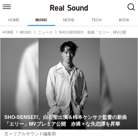
HOME
MUSIC
MOVIE
TECH
BOOK
HOME
MUSIC
ニュース
SHO-SENSEI!!、新曲「エリー」MV公開
SHO-SENSEI!!、白石聖出演＆柿本ケンサク監督の新曲
「エリー」MVプレミア公開 赤裸々な失恋譚を昇華
文＝リアルサウンド編集部