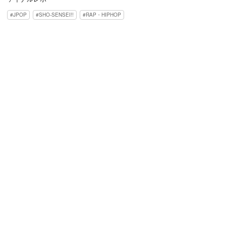
JPOP
SHO-SENSEI!!
RAP・HIPHOP