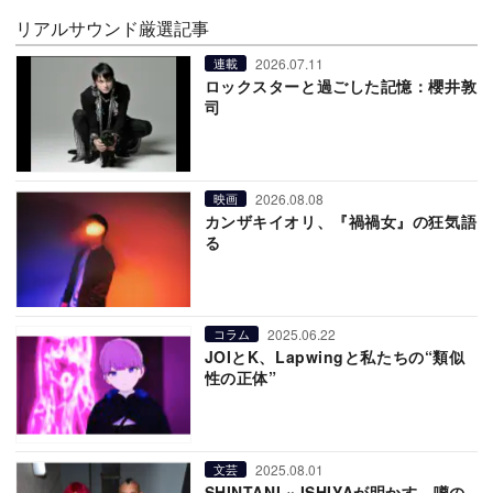
リアルサウンド厳選記事
2026.07.11
連載
ロックスターと過ごした記憶：櫻井敦
司
2026.08.08
映画
カンザキイオリ、『禍禍女』の狂気語
る
2025.06.22
コラム
JOIとK、Lapwingと私たちの“類似
性の正体”
2025.08.01
文芸
SHINTANI × ISHIYAが明かす、噂の