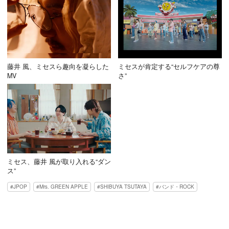
藤井 風、ミセスら趣向を凝らした
ミセスが肯定する“セルフケアの尊
MV
さ”
ミセス、藤井 風が取り入れる“ダン
ス”
JPOP
Mrs. GREEN APPLE
SHIBUYA TSUTAYA
バンド・ROCK