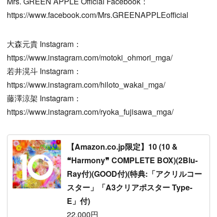
Mrs. GREEN APPLE Official Facebook：
https://www.facebook.com/Mrs.GREENAPPLEofficial
大森元貴 Instagram：
https://www.instagram.com/motoki_ohmori_mga/
若井滉斗 Instagram：
https://www.instagram.com/hiloto_wakai_mga/
藤澤涼架 Instagram：
https://www.instagram.com/ryoka_fujisawa_mga/
【Amazon.co.jp限定】10 (10 &
❝Harmony❞ COMPLETE BOX)(2Blu-
Ray付)(GOOD付)(特典:「アクリルコー
スター」「A3クリアポスター Type-
E」付)
22,000円