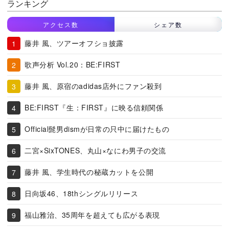
ランキング
アクセス数
シェア数
藤井 風、ツアーオフショ披露
歌声分析 Vol.20：BE:FIRST
藤井 風、原宿のadidas店外にファン殺到
BE:FIRST『生：FIRST』に映る信頼関係
Official髭男dismが日常の只中に届けたもの
二宮×SixTONES、丸山×なにわ男子の交流
藤井 風、学生時代の秘蔵カットを公開
日向坂46、18thシングルリリース
福山雅治、35周年を超えても広がる表現