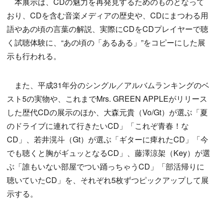
本展示は、CDの魅力を再発見するためのものとなって
おり、CDを含む音楽メディアの歴史や、CDにまつわる用
語やあの頃の言葉の解説、実際にCDをCDプレイヤーで聴
く試聴体験に、“あの頃の「あるある」”をコピーにした展
示も行われる。
また、平成31年分のシングル／アルバムランキングのベ
スト5の実物や、これまでMrs. GREEN APPLEがリリース
した歴代CDの展示のほか、大森元貴（Vo/Gt）が選ぶ「夏
のドライブに連れて行きたいCD」「これぞ青春！な
CD」、若井滉斗（Gt）が選ぶ「ギターに痺れたCD」「今
でも聴くと胸がギュッとなるCD」、藤澤涼架（Key）が選
ぶ「誰もいない部屋でつい踊っちゃうCD」「部活帰りに
聴いていたCD」を、それぞれ5枚ずつピックアップして展
示する。