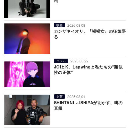
司
2026.08.08
映画
カンザキイオリ、『禍禍女』の狂気語
る
2025.06.22
コラム
JOIとK、Lapwingと私たちの“類似
性の正体”
2025.08.01
文芸
SHINTANI × ISHIYAが明かす、噂の
真相