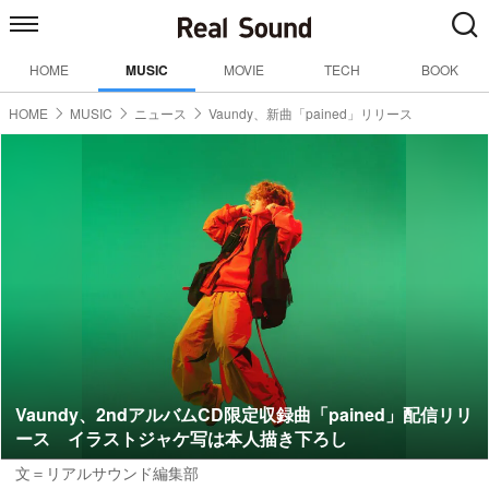
HOME
MUSIC
MOVIE
TECH
BOOK
HOME
MUSIC
ニュース
Vaundy、新曲「pained」リリース
Vaundy、2ndアルバムCD限定収録曲「pained」配信リリ
ース イラストジャケ写は本人描き下ろし
文＝リアルサウンド編集部