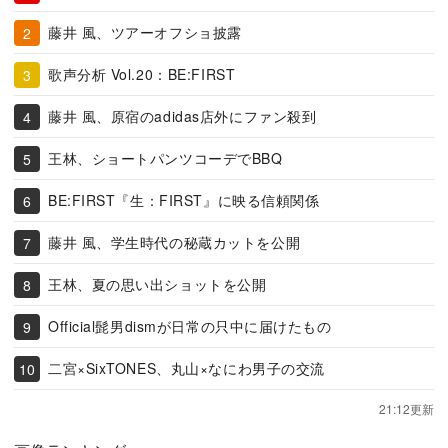
藤井 風、ツアーオフショ披露
歌声分析 Vol.20：BE:FIRST
藤井 風、原宿のadidas店外にファン殺到
王林、ショートパンツコーデでBBQ
BE:FIRST『生：FIRST』に映る信頼関係
藤井 風、学生時代の秘蔵カットを公開
王林、夏の思い出ショットを公開
Official髭男dismが日常の只中に届けたもの
二宮×SixTONES、丸山×なにわ男子の交流
21:12更新