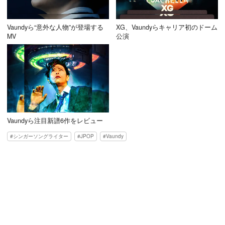
Vaundyら“意外な人物”が登場する
XG、Vaundyらキャリア初のドーム
MV
公演
Vaundyら注目新譜6作をレビュー
シンガーソングライター
JPOP
Vaundy